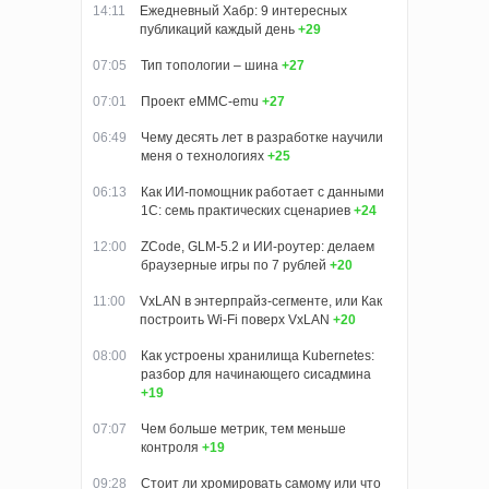
14:11
Ежедневный Хабр: 9 интересных
публикаций каждый день
+29
07:05
Тип топологии – шина
+27
07:01
Проект eMMC-emu
+27
06:49
Чему десять лет в разработке научили
меня о технологиях
+25
06:13
Как ИИ-помощник работает с данными
1С: семь практических сценариев
+24
12:00
ZCode, GLM-5.2 и ИИ-роутер: делаем
браузерные игры по 7 рублей
+20
11:00
VxLAN в энтерпрайз-сегменте, или Как
построить Wi-Fi поверх VxLAN
+20
08:00
Как устроены хранилища Kubernetes:
разбор для начинающего сисадмина
+19
07:07
Чем больше метрик, тем меньше
контроля
+19
09:28
Стоит ли хромировать самому или что