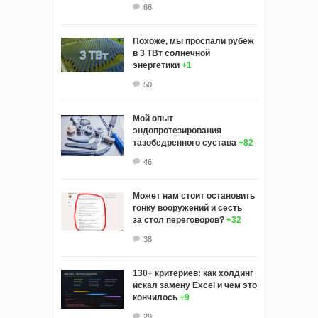
66
Похоже, мы проспали рубеж
в 3 ТВт солнечной
энергетики
+1
50
Мой опыт
эндопротезирования
тазобедренного сустава
+82
46
Может нам стоит остановить
гонку вооружений и сесть
за стол переговоров?
+32
38
130+ критериев: как холдинг
искал замену Excel и чем это
кончилось
+9
29