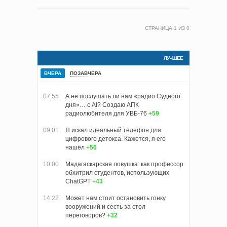
СТРАНИЦА
1
ИЗ
0
ЛУЧШЕЕ
ВЧЕРА
ПОЗАВЧЕРА
07:55
А не послушать ли нам «радио Судного
дня»… с AI? Создаю АПК
радиолюбителя для УВБ-76
+59
09:01
Я искал идеальный телефон для
цифрового детокса. Кажется, я его
нашёл
+56
10:00
Мадагаскарская ловушка: как профессор
обхитрил студентов, использующих
ChatGPT
+43
14:22
Может нам стоит остановить гонку
вооружений и сесть за стол
переговоров?
+32