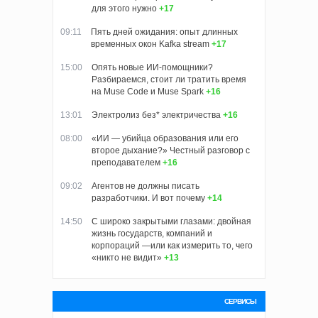
для этого нужно
+17
09:11
Пять дней ожидания: опыт длинных
временных окон Kafka stream
+17
15:00
Опять новые ИИ-помощники?
Разбираемся, стоит ли тратить время
на Muse Code и Muse Spark
+16
13:01
Электролиз без* электричества
+16
08:00
«ИИ — убийца образования или его
второе дыхание?» Честный разговор с
преподавателем
+16
09:02
Агентов не должны писать
разработчики. И вот почему
+14
14:50
С широко закрытыми глазами: двойная
жизнь государств, компаний и
корпораций —или как измерить то, чего
«никто не видит»
+13
СЕРВИСЫ