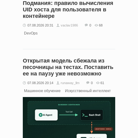
Подмания: правило вычисления
UID хоста для пользователя в
контейнере
07.08.2026 20:31
vaclav1986
0
68
DevOps
Открытая модель сбежала из
песочницы на тестах. Поставить
ее на паузу уже невозможно
07.08.2026 20:14
runaway_llm
0
61
Машинное обучение
Искусственный интеллект