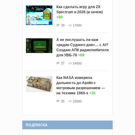
Как сделать игру для ZX
Spectrum в 2026 (и зачем)
+90
39
17000
А не послушать ли нам
«радио Судного дня»… с AI?
Создаю АПК радиолюбителя
для УВБ-76
+69
37
14000
Как NASA измеряла
дальность до Apollo с
метровым разрешением —
на технике 1960-х
+35
35
15000
ПОДПИСКА