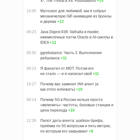
X²: The Threat в X4: Foundations
+15
14:05
Мутоскоп для любимой: как я собрал
механическую GIF-анимацию из бронзы
и дерева
+13
09:23
Java Digest #38: Valhalla в master,
ежемесячные патчи Oracle и AI-скиллы в
IDEA
+12
08:50
ggrebalance: Часть 3. Выполнение
ребаланса
+11
08:23
Я фанател от MDT. Потом его
не стало — и я написал свой
+11
10:27
Почему вас заменит ИИ‑агент (и
как этого избежать)
+10
08:14
Почему 5G в России нельзя просто
«включить»: частоты, базовые станции и
цена перехода
+10
12:28
Пилот дата-агента: шаблон брифа,
приёмка по 50 вопросам и пять метрик,
по которым его закрывают
+9