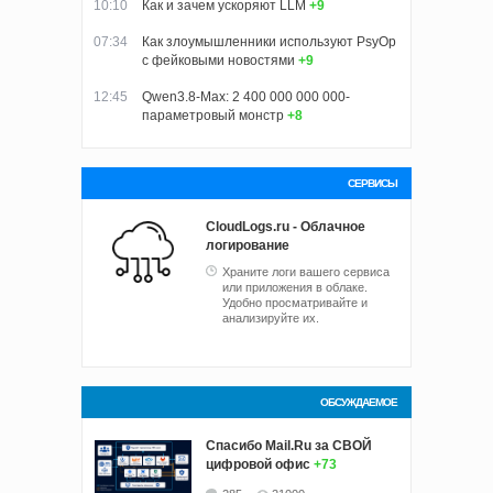
10:10
Как и зачем ускоряют LLM
+9
07:34
Как злоумышленники используют PsyOp
с фейковыми новостями
+9
12:45
Qwen3.8-Max: 2 400 000 000 000-
параметровый монстр
+8
СЕРВИСЫ
CloudLogs.ru - Облачное
логирование
Храните логи вашего сервиса
или приложения в облаке.
Удобно просматривайте и
анализируйте их.
ОБСУЖДАЕМОЕ
Спасибо Mail.Ru за СВОЙ
цифровой офис
+73