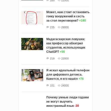
285
21000
Может, нам стоит остановить
гонку вооружений и сесть
за стол переговоров?
+180
235
29000
Мадагаскарская ловушка:
как профессор обхитрил
студентов, использующих
ChatGPT
+56
218
22000
Я искал идеальный телефон
для цифрового детокса.
Кажется, я его нашёл
+76
151
24000
Почему умные люди годами
не могут выучить
иностранный язык
-30