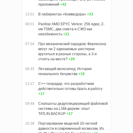
приложений
+42
13:01
В лабиринтах «Коммодора»
+33
08:01
Разбор AMD EPYC Venice: 256 ядер, 2-
нм TSMC, два сокета и СЖО как
неизбежность
+21
07:04
Про механический парадокс Фергюсона:
могут ли 2 одинаковые шестерни
крутиться в разные стороны, а 3-я
стоять на месте?
+20
06:45
Летающий велосипед: История
гениального безумства
+19
13:17
C++-техрадар: что разработчики
действительно готовы брать в работу
+17
09:48
Снапшоты дедуплицирующей файловой
системы на LSM-дереве: опыт
TATLIN.BACKUP
+17
10:38
Портирование моделей 20-летней
давности в современный космосим. Из