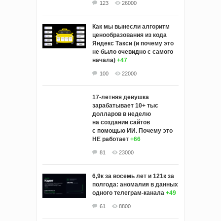
123
26000
Как мы вынесли алгоритм
ценообразования из кода
Яндекс Такси (и почему это
не было очевидно с самого
начала)
+47
100
22000
17-летняя девушка
зарабатывает 10+ тыс
долларов в неделю
на создании сайтов
с помощью ИИ. Почему это
НЕ работает
+66
81
23000
6,9к за восемь лет и 121к за
полгода: аномалия в данных
одного телеграм-канала
+49
61
8800