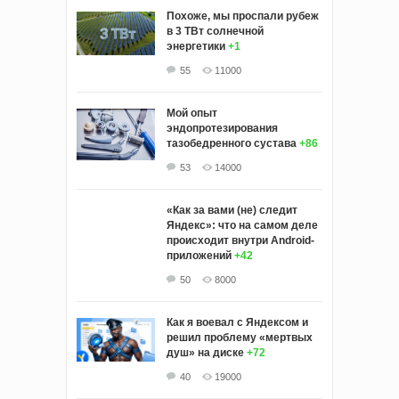
Похоже, мы проспали рубеж
в 3 ТВт солнечной
энергетики
+1
55
11000
Мой опыт
эндопротезирования
тазобедренного сустава
+86
53
14000
«Как за вами (не) следит
Яндекс»: что на самом деле
происходит внутри Android-
приложений
+42
50
8000
Как я воевал с Яндексом и
решил проблему «мертвых
душ» на диске
+72
40
19000