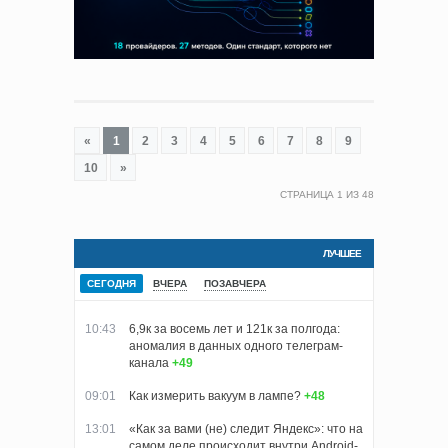
«
1
2
3
4
5
6
7
8
9
10
»
СТРАНИЦА
1
ИЗ
48
ЛУЧШЕЕ
СЕГОДНЯ
ВЧЕРА
ПОЗАВЧЕРА
10:43
6,9к за восемь лет и 121к за полгода:
аномалия в данных одного телеграм-
канала
+49
09:01
Как измерить вакуум в лампе?
+48
13:01
«Как за вами (не) следит Яндекс»: что на
самом деле происходит внутри Android-