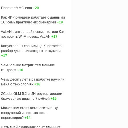
Проект eMMC-emu
+20
Как ИИ-помощник работает с данными
1С: семь практических сценариев
+19
VxLAN в энтерпрайз-сегменте, или Как
построить Wi-Fi поверх VxLAN
+17
Как устроены хранилища Kubernetes:
разбор для начинающего сисадмина
+17
Чем больше метрик, тем меньше
контроля
+16
Чему десять лет в разработке научили
меня о технологиях
+16
ZCode, GLM-5.2 и ИИ-роутер: делаем
браузерные игры по 7 рублей
+15
Может нам стоит остановить гонку
вооружений и сесть за стол
переговоров?
+14
Пять дней ожидания: опыт длинных