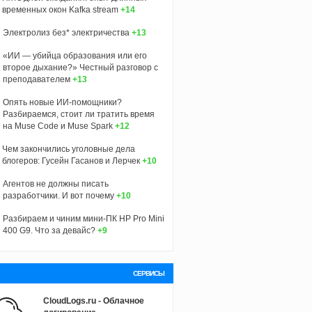
временных окон Kafka stream
+14
Электролиз без* электричества
+13
«ИИ — убийца образования или его
второе дыхание?» Честный разговор с
преподавателем
+13
Опять новые ИИ-помощники?
Разбираемся, стоит ли тратить время
на Muse Code и Muse Spark
+12
Чем закончились уголовные дела
блогеров: Гусейн Гасанов и Лерчек
+10
Агентов не должны писать
разработчики. И вот почему
+10
Разбираем и чиним мини-ПК HP Pro Mini
400 G9. Что за девайс?
+9
СЕРВИСЫ
CloudLogs.ru - Облачное