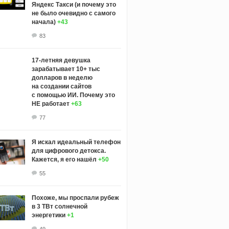
Яндекс Такси (и почему это
не было очевидно с самого
начала)
+43
83
17-летняя девушка
зарабатывает 10+ тыс
долларов в неделю
на создании сайтов
с помощью ИИ. Почему это
НЕ работает
+63
77
Я искал идеальный телефон
для цифрового детокса.
Кажется, я его нашёл
+50
55
Похоже, мы проспали рубеж
в 3 ТВт солнечной
энергетики
+1
49