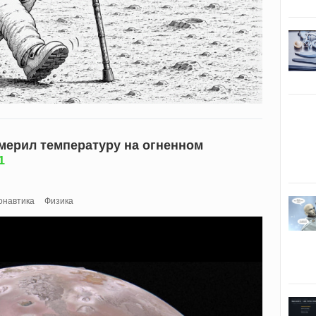
ерил температуру на огненном
1
онавтика
Физика