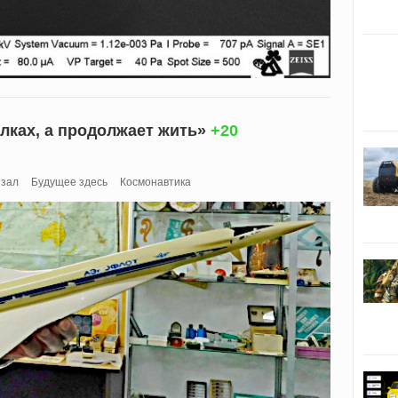
лках, а продолжает жить»
+20
 зал
Будущее здесь
Космонавтика