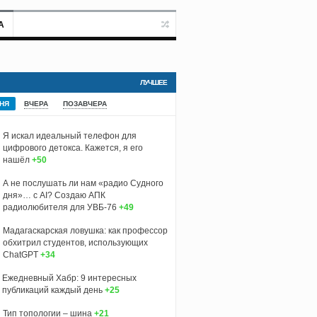
А
ЛУЧШЕЕ
НЯ
ВЧЕРА
ПОЗАВЧЕРА
Я искал идеальный телефон для
цифрового детокса. Кажется, я его
нашёл
+50
А не послушать ли нам «радио Судного
дня»… с AI? Создаю АПК
радиолюбителя для УВБ-76
+49
Мадагаскарская ловушка: как профессор
обхитрил студентов, использующих
ChatGPT
+34
Ежедневный Хабр: 9 интересных
публикаций каждый день
+25
Тип топологии – шина
+21