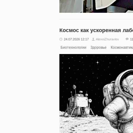
Космос как ускоренная ла
24.07.2026 12:17
AlexeiZhuravlev
1
Биотехнологии
Здоровье
Космонавтик