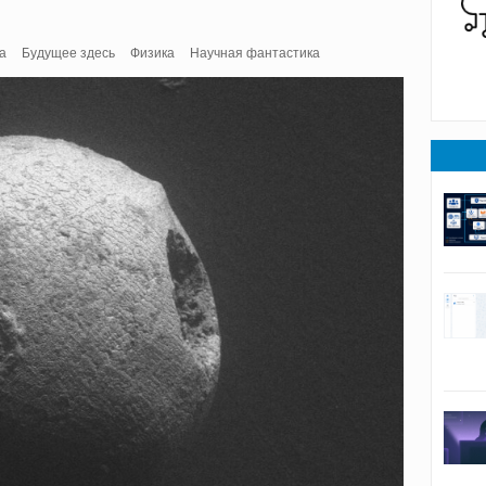
а
Будущее здесь
Физика
Научная фантастика