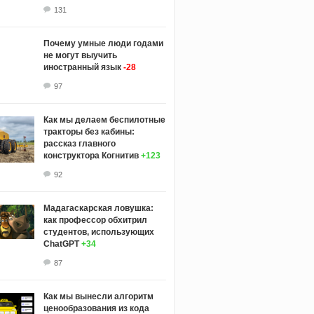
131
Почему умные люди годами
не могут выучить
иностранный язык
-28
97
Как мы делаем беспилотные
тракторы без кабины:
рассказ главного
конструктора Когнитив
+123
92
Мадагаскарская ловушка:
как профессор обхитрил
студентов, использующих
ChatGPT
+34
87
Как мы вынесли алгоритм
ценообразования из кода