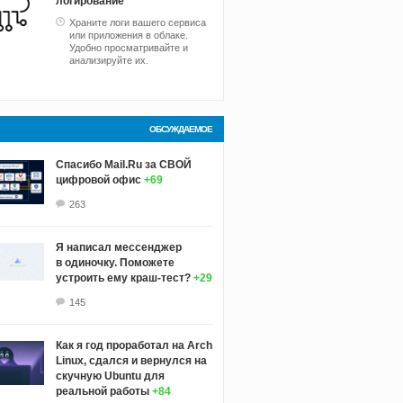
логирование
Храните логи вашего сервиса
или приложения в облаке.
Удобно просматривайте и
анализируйте их.
ОБСУЖДАЕМОЕ
Спасибо Mail.Ru за СВОЙ
цифровой офис
+69
263
Я написал мессенджер
в одиночку. Поможете
устроить ему краш‑тест?
+29
145
Как я год проработал на Arch
Linux, сдался и вернулся на
скучную Ubuntu для
реальной работы
+84