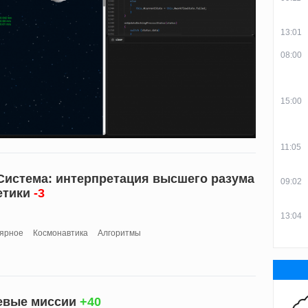
13:01
08:00
15:00
11:05
истема: интерпретация высшего разума
09:02
етики
-3
13:04
ярное
Космонавтика
Алгоритмы
евые миссии
+40