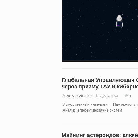
Глобальная Управляющая С
через призму ТАУ и киберн
29.07.2026 20:07
V_Savelieva
1
Искусственный интеллект
Научно-попул
Анализ и проектирование систем
Майнинг астероидов: ключ