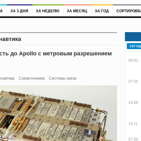
РА
ЗА 3 ДНЯ
ЗА НЕДЕЛЮ
ЗА МЕСЯЦ
ЗА ГОД
СОРТИРОВК
навтика
СЕГОД
сть до Apollo с метровым разрешением
09:01
навтика
Схемотехника
Системы связи
07:55
10:00
14:11
07:05