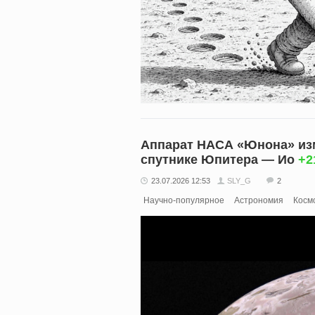
Аппарат НАСА «Юнона» изм
спутнике Юпитера — Ио
+2
23.07.2026 12:53
SLY_G
2
Научно-популярное
Астрономия
Косм