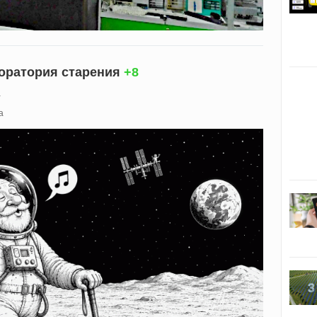
боратория старения
+8
1
а