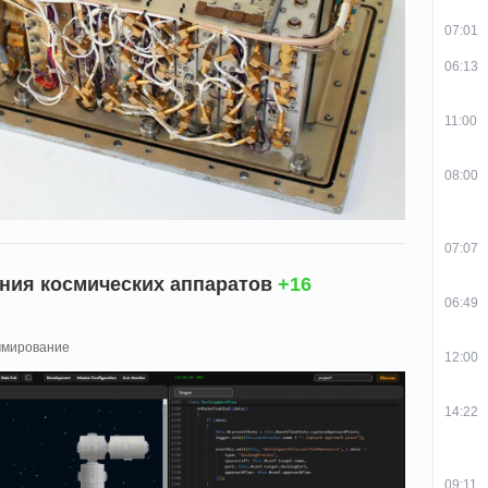
07:01
06:13
11:00
08:00
07:07
ния космических аппаратов
+16
06:49
ммирование
12:00
14:22
09:11