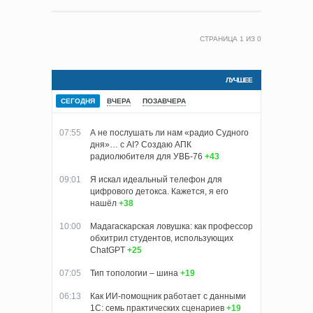
СТРАНИЦА
1
ИЗ
0
ЛУЧШЕЕ
СЕГОДНЯ
ВЧЕРА
ПОЗАВЧЕРА
07:55
А не послушать ли нам «радио Судного
дня»… с AI? Создаю АПК
радиолюбителя для УВБ-76
+43
09:01
Я искал идеальный телефон для
цифрового детокса. Кажется, я его
нашёл
+38
10:00
Мадагаскарская ловушка: как профессор
обхитрил студентов, использующих
ChatGPT
+25
07:05
Тип топологии – шина
+19
06:13
Как ИИ-помощник работает с данными
1С: семь практических сценариев
+19