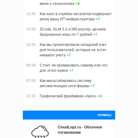
меня о технологиях
+9
12:40
Как хаос в службах каталогов подвергает
риску вашу ИТ-инфраструктуру
+7
12:00
ZCode, GLM-5.2 и ИИ-роутер: делаем
браузерные игры по 7 рублей
+7
10:34
Как мы проектировали складской учет
для пользователей, которые не хотят
никакого учета
+7
09:28
Стоит ли хромировать самому или что
для этого нужно
+7
07:00
Как масштабировать систему
автоматизации сити-фермы
+7
10:33
Графический фреймворк «Арго»
+6
СЕРВИСЫ
CloudLogs.ru - Облачное
логирование