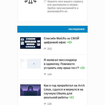
Храните логи вашего сервиса
или приложения в облаке.
Удобно просматривайте и
анализируйте их.
ОБСУЖДАЕМОЕ
Спасибо Mail.Ru за СВОЙ
цифровой офис
+69
253
Я написал мессенджер
в одиночку. Поможете
устроить ему краш‑тест?
+29
144
Как я год проработал на Arch
Linux, сдался и вернулся на
скучную Ubuntu для
реальной работы
+83
130