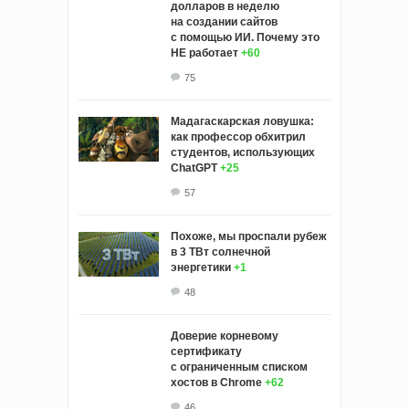
долларов в неделю
на создании сайтов
с помощью ИИ. Почему это
НЕ работает
+60
75
Мадагаскарская ловушка:
как профессор обхитрил
студентов, использующих
ChatGPT
+25
57
Похоже, мы проспали рубеж
в 3 ТВт солнечной
энергетики
+1
48
Доверие корневому
сертификату
с ограниченным списком
хостов в Chrome
+62
46