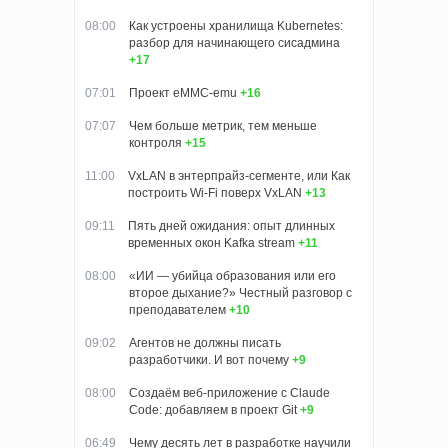
08:00
Как устроены хранилища Kubernetes:
разбор для начинающего сисадмина
+17
07:01
Проект eMMC-emu
+16
07:07
Чем больше метрик, тем меньше
контроля
+15
11:00
VxLAN в энтерпрайз-сегменте, или Как
построить Wi-Fi поверх VxLAN
+13
09:11
Пять дней ожидания: опыт длинных
временных окон Kafka stream
+11
08:00
«ИИ — убийца образования или его
второе дыхание?» Честный разговор с
преподавателем
+10
09:02
Агентов не должны писать
разработчики. И вот почему
+9
08:00
Создаём веб-приложение с Claude
Code: добавляем в проект Git
+9
06:49
Чему десять лет в разработке научили