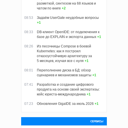
разметкой, синтезом на 68 языков и
чатом по книге
+2
08:53
Задаём UserGate неудобные вопросы
+1
08:33
DB-клиент OpenIDE: от подключения к
базе до EXPLAIN и экспорта данных
+1
08:26
Из песочницы Compose в боевой
Kubernetes: как я построил
отказоустойчивую архитектуру за
5 месяцев, изучая все с нуля
+1
08:01
Переполнение диска в БД: обзор
сценариев и механизмов защиты
+1
07:41
Разработка и создание цифрового
продукта на основе своей экспертизы:
кейс юриста-международника
+1
07:23
Обновления GigaIDE за июль 2026
+1
СЕРВИСЫ