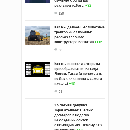
скучную Ubuntu для
реальной работы
+82
129
Как мы делаем беспилотные
тракторы без кабины:
рассказ главного
конструктора Когнитив
+116
88
Как мы вынесли алгоритм
ценообразования из кода
Яндекс Такси (и почему это
не было очевидно с самого
начала)
+43
69
17-летняя девушка
зарабатывает 10+ тыс
долларов в неделю
на создании сайтов
с помощью ИИ. Почему это
НЕ работает
+49