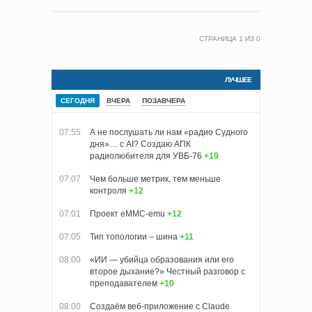
СТРАНИЦА
1
ИЗ
0
ЛУЧШЕЕ
СЕГОДНЯ
ВЧЕРА
ПОЗАВЧЕРА
07:55
А не послушать ли нам «радио Судного
дня»… с AI? Создаю АПК
радиолюбителя для УВБ-76
+19
07:07
Чем больше метрик, тем меньше
контроля
+12
07:01
Проект eMMC-emu
+12
07:05
Тип топологии – шина
+11
08:00
«ИИ — убийца образования или его
второе дыхание?» Честный разговор с
преподавателем
+10
08:00
Создаём веб-приложение с Claude