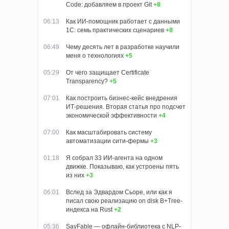
Code: добавляем в проект Git
+8
06:13
Как ИИ-помощник работает с данными
1С: семь практических сценариев
+8
06:49
Чему десять лет в разработке научили
меня о технологиях
+5
05:29
От чего защищает Certificate
Transparency?
+5
07:01
Как построить бизнес-кейс внедрения
ИТ-решения. Вторая статья про подсчет
экономической эффективности
+4
07:00
Как масштабировать систему
автоматизации сити-фермы
+3
01:18
Я собрал 33 ИИ-агента на одном
движке. Показываю, как устроены пять
из них
+3
06:01
Вслед за Эдвардом Сьоре, или как я
писал свою реализацию on disk B+Tree-
индекса на Rust
+2
05:36
SayFable — офлайн-библиотека с NLP-