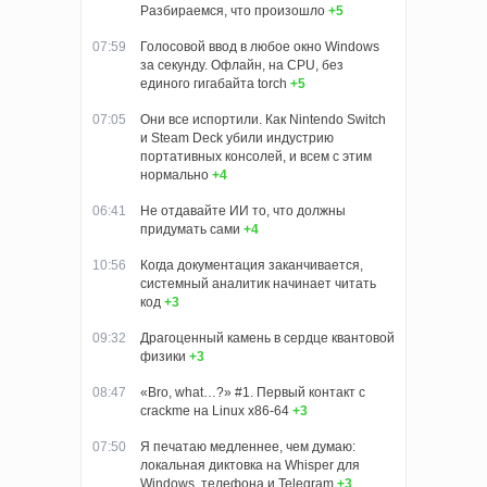
Разбираемся, что произошло
+5
07:59
Голосовой ввод в любое окно Windows
за секунду. Офлайн, на CPU, без
единого гигабайта torch
+5
07:05
Они все испортили. Как Nintendo Switch
и Steam Deck убили индустрию
портативных консолей, и всем с этим
нормально
+4
06:41
Не отдавайте ИИ то, что должны
придумать сами
+4
10:56
Когда документация заканчивается,
системный аналитик начинает читать
код
+3
09:32
Драгоценный камень в сердце квантовой
физики
+3
08:47
«Bro, what…?» #1. Первый контакт с
crackme на Linux x86-64
+3
07:50
Я печатаю медленнее, чем думаю:
локальная диктовка на Whisper для
Windows, телефона и Telegram
+3