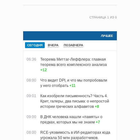
СТРАНИЦА
1
ИЗ
0
ЛУЧШЕЕ
СЕГОДНЯ
ВЧЕРА
ПОЗАВЧЕРА
06:36
Теорема Миттаг-Леффлера: главная
теорема всего комплексного анализа
+12
08:00
Что видит DPI, и что мы попробовали
у него отобрать
+11
09:01
Как изобрели письменность? Часть 4.
Крит, галеры, два письма: о непростой
истории греческих алфавитов
+8
09:00
В ДНК человека нашли «память» о
предках, которых мы не знаем
+7
08:00
RCE-уязвимость в ИИ-редакторах кода
угрожала 50 млн разработчиков.