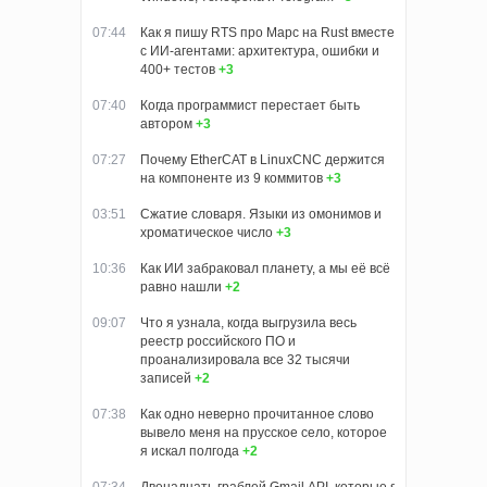
07:44
Как я пишу RTS про Марс на Rust вместе
с ИИ-агентами: архитектура, ошибки и
400+ тестов
+3
07:40
Когда программист перестает быть
автором
+3
07:27
Почему EtherCAT в LinuxCNC держится
на компоненте из 9 коммитов
+3
03:51
Сжатие словаря. Языки из омонимов и
хроматическое число
+3
10:36
Как ИИ забраковал планету, а мы её всё
равно нашли
+2
09:07
Что я узнала, когда выгрузила весь
реестр российского ПО и
проанализировала все 32 тысячи
записей
+2
07:38
Как одно неверно прочитанное слово
вывело меня на прусское село, которое
я искал полгода
+2
07:34
Двенадцать граблей Gmail API, которые я собрал, пока