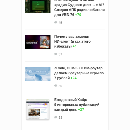
«радио Судного дня»… с AI?
Создаю АПК радиолюбителя
для УВБ-76
+70
45
Почему вас заменит
ИИ‑агент (и как этого
избежать)
+4
37
ZCode, GLM-5.2 и ИИ-роутер:
делаем браузерные игры по
7 рублей
+24
35
Ежедневный Хабр:
9 интересных публикаций
каждый день
+37
33