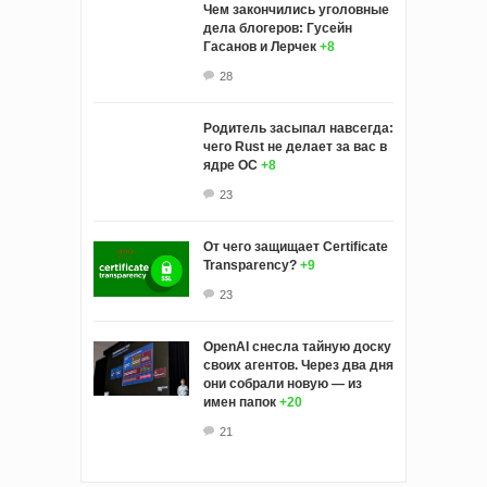
Чем закончились уголовные
дела блогеров: Гусейн
Гасанов и Лерчек
+8
28
Родитель засыпал навсегда:
чего Rust не делает за вас в
ядре ОС
+8
23
От чего защищает Certificate
Transparency?
+9
23
OpenAI снесла тайную доску
своих агентов. Через два дня
они собрали новую — из
имен папок
+20
21