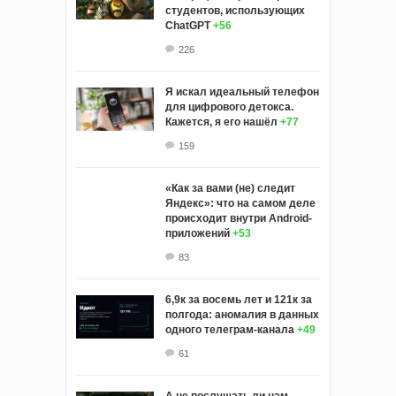
студентов, использующих
ChatGPT
+56
226
Я искал идеальный телефон
для цифрового детокса.
Кажется, я его нашёл
+77
159
«Как за вами (не) следит
Яндекс»: что на самом деле
происходит внутри Android-
приложений
+53
83
6,9к за восемь лет и 121к за
полгода: аномалия в данных
одного телеграм-канала
+49
61
А не послушать ли нам