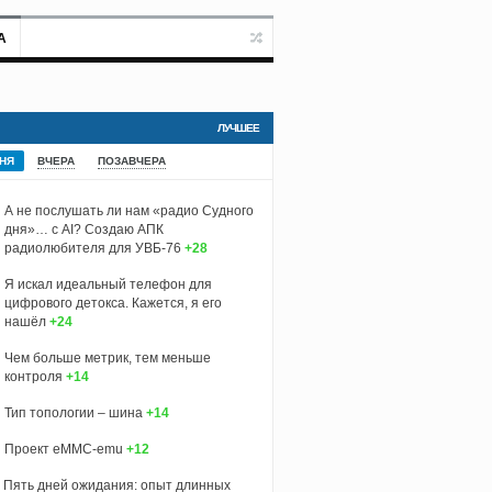
А
ЛУЧШЕЕ
НЯ
ВЧЕРА
ПОЗАВЧЕРА
А не послушать ли нам «радио Судного
дня»… с AI? Создаю АПК
радиолюбителя для УВБ-76
+28
Я искал идеальный телефон для
цифрового детокса. Кажется, я его
нашёл
+24
Чем больше метрик, тем меньше
контроля
+14
Тип топологии – шина
+14
Проект eMMC-emu
+12
Пять дней ожидания: опыт длинных