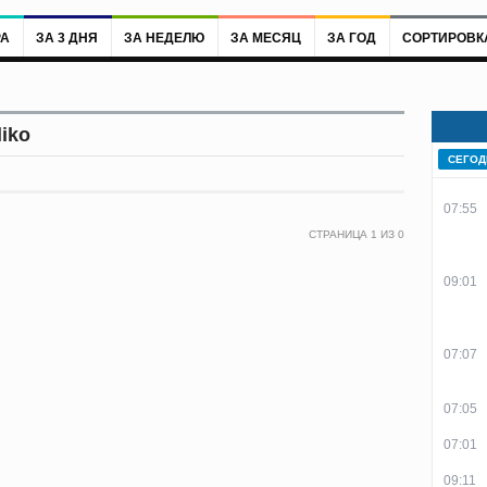
РА
ЗА 3 ДНЯ
ЗА НЕДЕЛЮ
ЗА МЕСЯЦ
ЗА ГОД
СОРТИРОВК
iko
СЕГОД
07:55
СТРАНИЦА
1
ИЗ
0
09:01
07:07
07:05
07:01
09:11