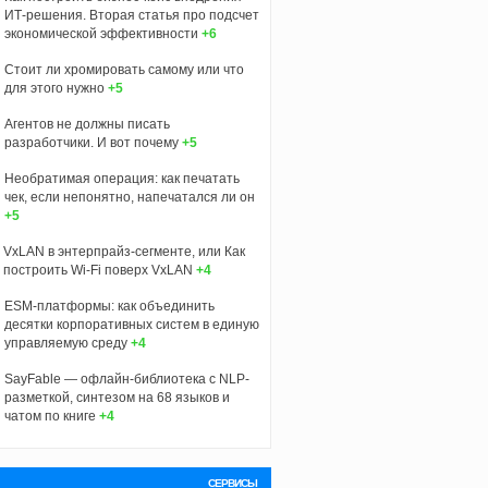
ИТ-решения. Вторая статья про подсчет
экономической эффективности
+6
Стоит ли хромировать самому или что
для этого нужно
+5
Агентов не должны писать
разработчики. И вот почему
+5
Необратимая операция: как печатать
чек, если непонятно, напечатался ли он
+5
VxLAN в энтерпрайз-сегменте, или Как
построить Wi-Fi поверх VxLAN
+4
ESM-платформы: как объединить
десятки корпоративных систем в единую
управляемую среду
+4
SayFable — офлайн-библиотека с NLP-
разметкой, синтезом на 68 языков и
чатом по книге
+4
СЕРВИСЫ