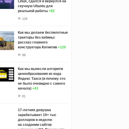
Linux, сдался и вернулся на
скучную Ubuntu для
реальной работы
+82
129
Как мы делаем беспилотные
тракторы без кабины:
рассказ главного
конструктора Когнитив
+120
88
Как мы вынесли алгоритм
ценообразования из кода
Яндекс Такси (и почему это
не было очевидно с самого
начала)
+43
81
17-летняя девушка
зарабатывает 10+ тыс
долларов в неделю
на создании сайтов