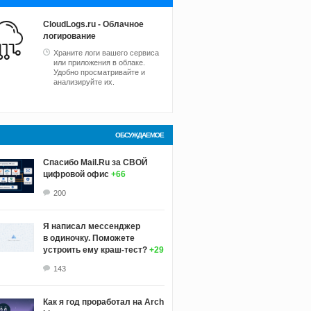
CloudLogs.ru - Облачное
логирование
Храните логи вашего сервиса
или приложения в облаке.
Удобно просматривайте и
анализируйте их.
ОБСУЖДАЕМОЕ
Спасибо Mail.Ru за СВОЙ
цифровой офис
+66
200
Я написал мессенджер
в одиночку. Поможете
устроить ему краш‑тест?
+29
143
Как я год проработал на Arch