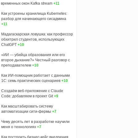
временных окон Kafka stream
+11
Как устроены хранилища Kubernetes:
разбор для начинающего сисадмина
+11
Мадагаскарская ловушка: как профессор
обхитрил студентов, использующих
ChatGPT
+10
«ИИ — убийца образования или его
второе дыхание?» Честный разговор с
преподавателем
+10
Как ИИ-помощник работает с данными
1С: семь практических сценариев
+10
Создаём веб-приложение с Claude
Code: добавляем в проект Git
+9
Как масштабировать систему
автоматизации сити-фермы
+7
Чему десять лет в разработке научили
меня о технологиях
+7
Как построить бизнес-кейс внедрения