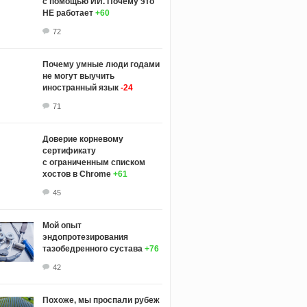
с помощью ИИ. Почему это
НЕ работает
+60
72
Почему умные люди годами
не могут выучить
иностранный язык
-24
71
Доверие корневому
сертификату
с ограниченным списком
хостов в Chrome
+61
45
Мой опыт
эндопротезирования
тазобедренного сустава
+76
42
Похоже, мы проспали рубеж