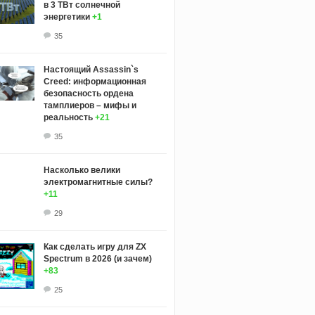
в 3 ТВт солнечной
энергетики
+1
35
Настоящий Assassin`s
Creed: информационная
безопасность ордена
тамплиеров – мифы и
реальность
+21
35
Насколько велики
электромагнитные силы?
+11
29
Как сделать игру для ZX
Spectrum в 2026 (и зачем)
+83
25