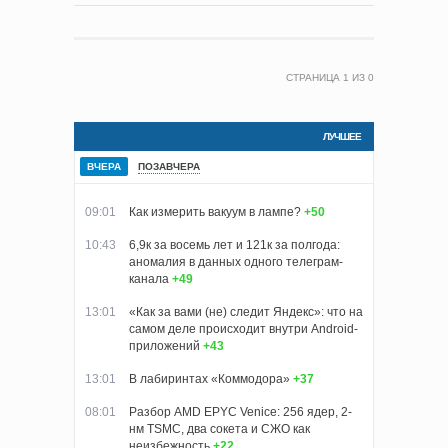
СТРАНИЦА
1
ИЗ
0
ЛУЧШЕЕ
ВЧЕРА
ПОЗАВЧЕРА
09:01
Как измерить вакуум в лампе?
+50
10:43
6,9к за восемь лет и 121к за полгода:
аномалия в данных одного телеграм-
канала
+49
13:01
«Как за вами (не) следит Яндекс»: что на
самом деле происходит внутри Android-
приложений
+43
13:01
В лабиринтах «Коммодора»
+37
08:01
Разбор AMD EPYC Venice: 256 ядер, 2-
нм TSMC, два сокета и СЖО как
неизбежность
+22