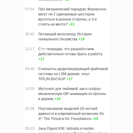
07:04
Про механический парадокс Фергюсона:
могут ли 2 одинаковые шестерни
крутиться в разные стороны, а 3-я
стоять на месте?
+21
06:45
Летающий велосипед: История
гениального безумства
+19
13:17
C++-техрадар: что разработчики
действительно готовы брать в работу
+17
09:48
Снапшоты дедуплицирующей файловой
системы на LSM-дереве: опыт
TATLIN.BACKUP
+17
14:05
Мутоскоп для любимой: как я собрал
механическую GIF-анимацию из бронзы
и дерева
+16
10:38
Портирование моделей 20-летней
давности в современный космосим. Из
X²: The Threat в X4: Foundations
+16
09:23
Java Digest #38: Valhalla в master,