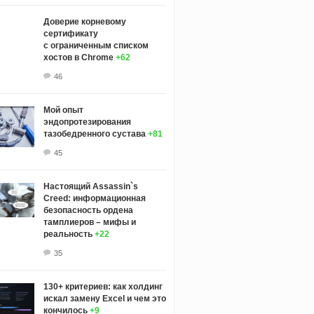
Доверие корневому
сертификату
с ограниченным списком
хостов в Chrome
+62
46
Мой опыт
эндопротезирования
тазобедренного сустава
+81
45
Настоящий Assassin`s
Creed: информационная
безопасность ордена
тамплиеров – мифы и
реальность
+22
35
130+ критериев: как холдинг
искал замену Excel и чем это
кончилось
+9