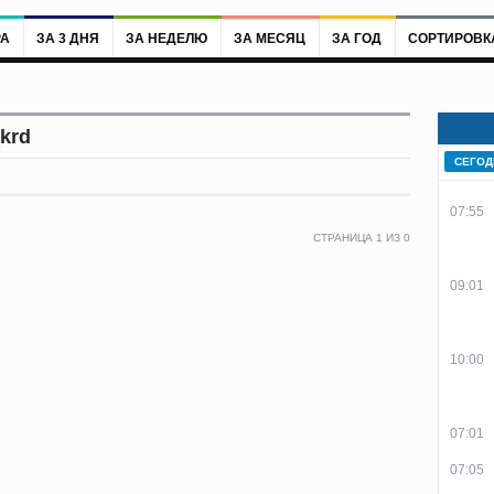
РА
ЗА 3 ДНЯ
ЗА НЕДЕЛЮ
ЗА МЕСЯЦ
ЗА ГОД
СОРТИРОВК
krd
СЕГОД
07:55
СТРАНИЦА
1
ИЗ
0
09:01
10:00
07:01
07:05