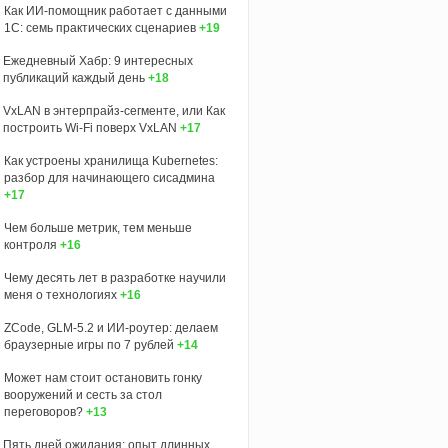
Как ИИ-помощник работает с данными
1С: семь практических сценариев
+19
Ежедневный Хабр: 9 интересных
публикаций каждый день
+18
VxLAN в энтерпрайз-сегменте, или Как
построить Wi-Fi поверх VxLAN
+17
Как устроены хранилища Kubernetes:
разбор для начинающего сисадмина
+17
Чем больше метрик, тем меньше
контроля
+16
Чему десять лет в разработке научили
меня о технологиях
+16
ZCode, GLM-5.2 и ИИ-роутер: делаем
браузерные игры по 7 рублей
+14
Может нам стоит остановить гонку
вооружений и сесть за стол
переговоров?
+13
Пять дней ожидания: опыт длинных