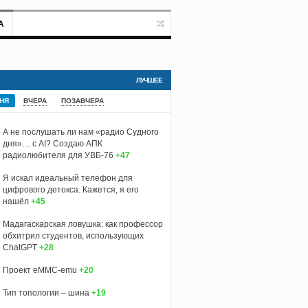
А
ЛУЧШЕЕ
НЯ
ВЧЕРА
ПОЗАВЧЕРА
А не послушать ли нам «радио Судного
дня»… с AI? Создаю АПК
радиолюбителя для УВБ-76
+47
Я искал идеальный телефон для
цифрового детокса. Кажется, я его
нашёл
+45
Мадагаскарская ловушка: как профессор
обхитрил студентов, использующих
ChatGPT
+28
Проект eMMC-emu
+20
Тип топологии – шина
+19