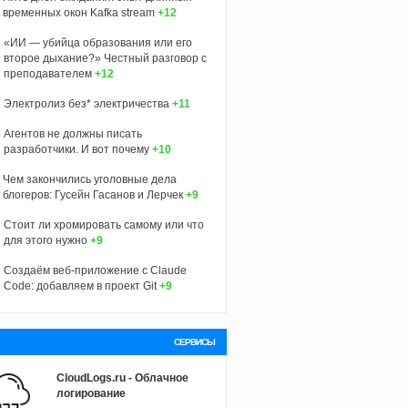
временных окон Kafka stream
+12
«ИИ — убийца образования или его
второе дыхание?» Честный разговор с
преподавателем
+12
Электролиз без* электричества
+11
Агентов не должны писать
разработчики. И вот почему
+10
Чем закончились уголовные дела
блогеров: Гусейн Гасанов и Лерчек
+9
Стоит ли хромировать самому или что
для этого нужно
+9
Создаём веб-приложение с Claude
Code: добавляем в проект Git
+9
СЕРВИСЫ
CloudLogs.ru - Облачное
логирование