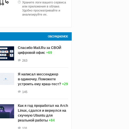
Храните логи вашего сервиса
или приложения в облаке.
Удобно просматривайте и
анализируйте их.
ОБСУЖДАЕМОЕ
Спасибо Mail.Ru за СВОЙ
цифровой офис
+69
263
Я написал мессенджер
в одиночку. Поможете
устроить ему краш‑тест?
+29
145
Как я год проработал на Arch
Linux, сдался и вернулся на
скучную Ubuntu для
реальной работы
+84
131