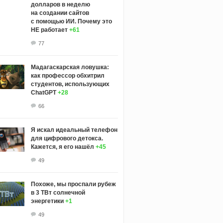
долларов в неделю
на создании сайтов
с помощью ИИ. Почему это
НЕ работает
+61
77
Мадагаскарская ловушка:
как профессор обхитрил
студентов, использующих
ChatGPT
+28
66
Я искал идеальный телефон
для цифрового детокса.
Кажется, я его нашёл
+45
49
Похоже, мы проспали рубеж
в 3 ТВт солнечной
энергетики
+1
49