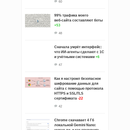
60
99% трафика моего
веб‑сайта составляют боты
+53
48
Сначала умрёт интерфейс:
что ИИ-агенты сделают с 1С
и учётными системами
+6
47
Как я настроил безопасное
шифрование данных для
сайта с помощью протокола
HTTPS и SSL/TLS
сертификата
-22
42
Chrome скачавает 4 Гб
локальной Gemini Nano:
нужно ли, и как отключить