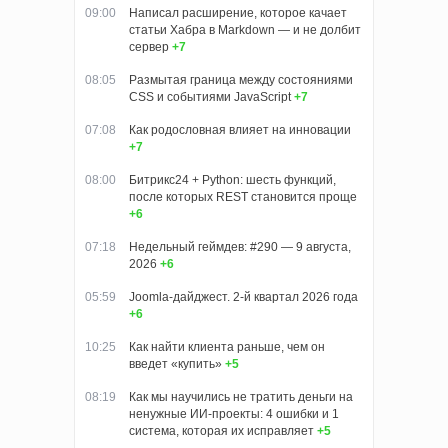
09:00
Написал расширение, которое качает
статьи Хабра в Markdown — и не долбит
сервер
+7
08:05
Размытая граница между состояниями
CSS и событиями JavaScript
+7
07:08
Как родословная влияет на инновации
+7
08:00
Битрикс24 + Python: шесть функций,
после которых REST становится проще
+6
07:18
Недельный геймдев: #290 — 9 августа,
2026
+6
05:59
Joomla-дайджест. 2-й квартал 2026 года
+6
10:25
Как найти клиента раньше, чем он
введет «купить»
+5
08:19
Как мы научились не тратить деньги на
ненужные ИИ-проекты: 4 ошибки и 1
система, которая их исправляет
+5