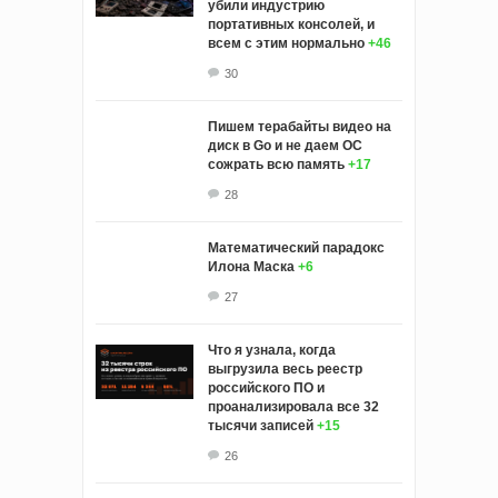
убили индустрию
портативных консолей, и
всем с этим нормально
+46
30
Пишем терабайты видео на
диск в Go и не даем ОС
сожрать всю память
+17
28
Математический парадокс
Илона Маска
+6
27
Что я узнала, когда
выгрузила весь реестр
российского ПО и
проанализировала все 32
тысячи записей
+15
26