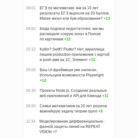
09:01
ЕГЭ по математике: как за 10 лет
результаты ЕГЭ выросли на 20 баллов.
Магия чисел или бум образования?
+13
08:00
Когда подписи недостаточно: как мы
расчищали «серую зону» в Поиске
по картинкам
+12
05:12
Kotlin? Swift? Flutter? Нет, кириллица:
пишем production-приложение с картой
и push-ами на 1С: Элемент
+12
05:00
Ваш UI-фреймворк уже написан.
Используем возможности Playwright
+12
06:30
Проекты Node.js. Создание реальных
веб-приложений и API для бэкенда
+11
09:50
Семья математиков за 20 лет решила
важнейшую задачу теории групп
+9
11:34
Моделирование дифференциально-
фазной защиты линий на REPEAT
VISION
+7