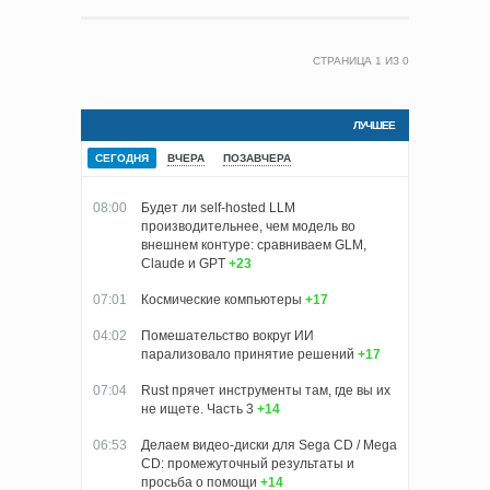
СТРАНИЦА
1
ИЗ
0
ЛУЧШЕЕ
СЕГОДНЯ
ВЧЕРА
ПОЗАВЧЕРА
08:00
Будет ли self-hosted LLM
производительнее, чем модель во
внешнем контуре: сравниваем GLM,
Claude и GPT
+23
07:01
Космические компьютеры
+17
04:02
Помешательство вокруг ИИ
парализовало принятие решений
+17
07:04
Rust прячет инструменты там, где вы их
не ищете. Часть 3
+14
06:53
Делаем видео-диски для Sega CD / Mega
CD: промежуточный результаты и
просьба о помощи
+14