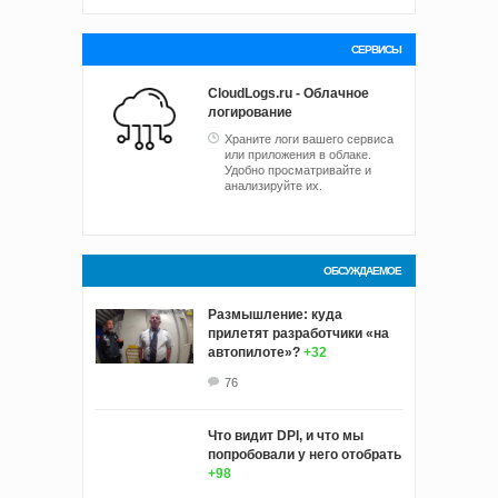
СЕРВИСЫ
CloudLogs.ru - Облачное
логирование
Храните логи вашего сервиса
или приложения в облаке.
Удобно просматривайте и
анализируйте их.
ОБСУЖДАЕМОЕ
Размышление: куда
прилетят разработчики «на
автопилоте»?
+32
76
Что видит DPI, и что мы
попробовали у него отобрать
+98