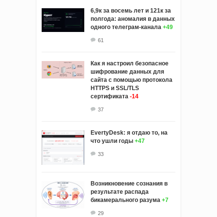
6,9к за восемь лет и 121к за
полгода: аномалия в данных
одного телеграм-канала
+49
61
Как я настроил безопасное
шифрование данных для
сайта с помощью протокола
HTTPS и SSL/TLS
сертификата
-14
37
EvertyDesk: я отдаю то, на
что ушли годы
+47
33
Возникновение сознания в
результате распада
бикамерального разума
+7
29