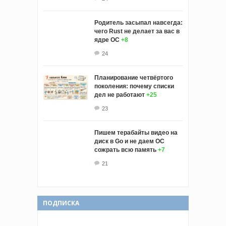
Родитель засыпал навсегда:
чего Rust не делает за вас в
ядре ОС
+8
24
Планирование четвёртого
поколения: почему списки
дел не работают
+25
23
Пишем терабайты видео на
диск в Go и не даем ОС
сожрать всю память
+7
21
ПОДПИСКА