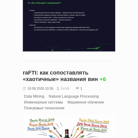
raFTI: как сопоставлять
«хаотичные» названия вин
+6
10.06.2026 10:36
GcVit
1
Data Mining
Natural Language Processing
Инженерные системы
Машинное обучение
Поисковые технологии