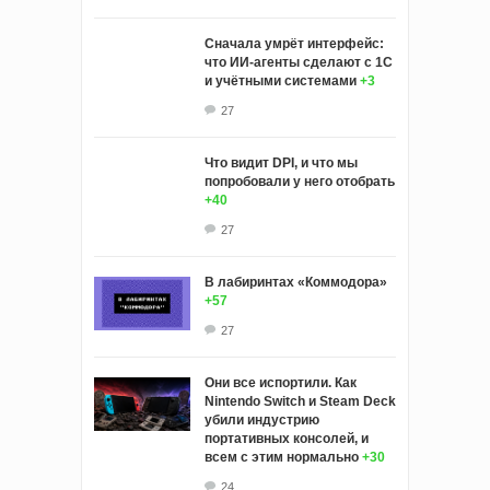
Сначала умрёт интерфейс:
что ИИ-агенты сделают с 1С
и учётными системами
+3
27
Что видит DPI, и что мы
попробовали у него отобрать
+40
27
В лабиринтах «Коммодора»
+57
27
Они все испортили. Как
Nintendo Switch и Steam Deck
убили индустрию
портативных консолей, и
всем с этим нормально
+30
24