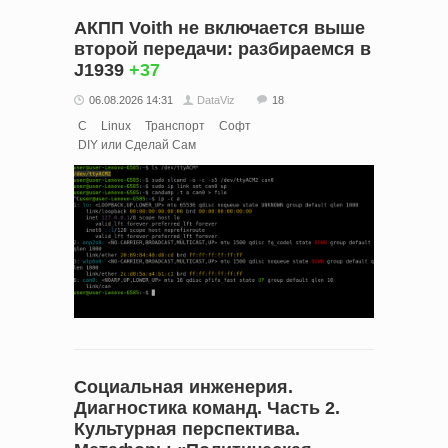
АКПП Voith не включается выше
второй передачи: разбираемся в
J1939
+37
06.08.2026 14:31
DataViz
18
C
Linux
Транспорт
Софт
DIY или Сделай Сам
Социальная инженерия.
Диагностика команд. Часть 2.
Культурная перспектива.