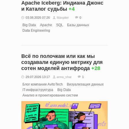
Apache Iceberg: Индиана Джонс
и Каталог судьбы
+4
03.08.2026 07:26
Maxpiter
0
Big Data
Apache
SQL
Базы данных
Data Engineering
Всё по полочкам или как мы
создавали единую метрику для
сотен моделей антифрода
+28
29.07.2026 13:17
anna_shat
1
Блог компании AvitoTech
Визуализация данных
IT-инфраструктура
Big Data
Анализ и проектирование систем