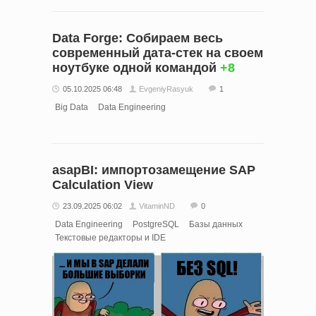
Data Forge: Собираем весь
современный дата-стек на своем
ноутбуке одной командой
+8
05.10.2025 06:48
EvgeniyRasyuk
1
Big Data
Data Engineering
asapBI: импортозамещение SAP
Calculation View
23.09.2025 06:02
VitaminND
0
Data Engineering
PostgreSQL
Базы данных
Текстовые редакторы и IDE