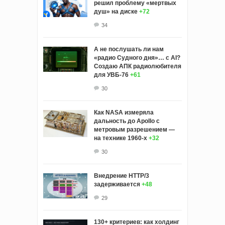
решил проблему «мертвых
душ» на диске
+72
34
А не послушать ли нам
«радио Судного дня»… с AI?
Создаю АПК радиолюбителя
для УВБ-76
+61
30
Как NASA измеряла
дальность до Apollo с
метровым разрешением —
на технике 1960-х
+32
30
Внедрение HTTP/3
задерживается
+48
29
130+ критериев: как холдинг