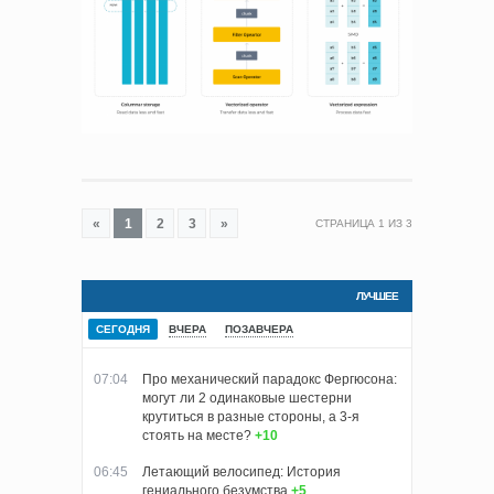
«
1
2
3
»
СТРАНИЦА
1
ИЗ
3
ЛУЧШЕЕ
СЕГОДНЯ
ВЧЕРА
ПОЗАВЧЕРА
07:04
Про механический парадокс Фергюсона:
могут ли 2 одинаковые шестерни
крутиться в разные стороны, а 3-я
стоять на месте?
+10
06:45
Летающий велосипед: История
гениального безумства
+5