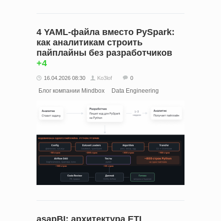
4 YAML-файла вместо PySpark:
как аналитикам строить
пайплайны без разработчиков
+4
16.04.2026 08:30
Ko3lof
0
Блог компании Mindbox
Data Engineering
asapBI: архитектура ETL