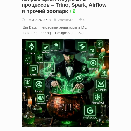
процессов – Trino, Spark, Airflow
и прочий зоопарк
+2
19.03.2026 06:18
VitaminND
0
Big Data
Текстовые редакторы и IDE
Data Engineering
PostgreSQL
SQL