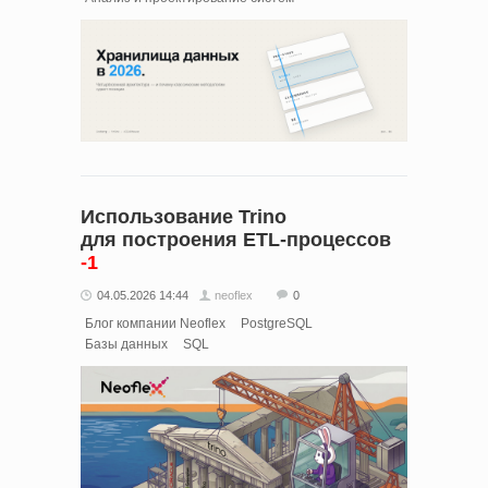
Использование Trino
для построения ETL‑процессов
-1
04.05.2026 14:44
neoflex
0
Блог компании Neoflex
PostgreSQL
Базы данных
SQL