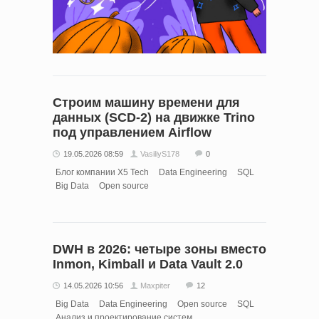
Строим машину времени для
данных (SCD-2) на движке Trino
под управлением Airflow
19.05.2026 08:59
VasiliyS178
0
Блог компании X5 Tech
Data Engineering
SQL
Big Data
Open source
DWH в 2026: четыре зоны вместо
Inmon, Kimball и Data Vault 2.0
14.05.2026 10:56
Maxpiter
12
Big Data
Data Engineering
Open source
SQL
Анализ и проектирование систем