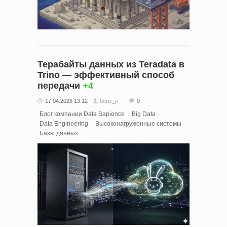
Терабайты данных из Teradata в
Trino — эффективный способ
передачи
+4
17.04.2026 13:12
boris_p
0
Блог компании Data Sapience
Big Data
Data Engineering
Высоконагруженные системы
Базы данных