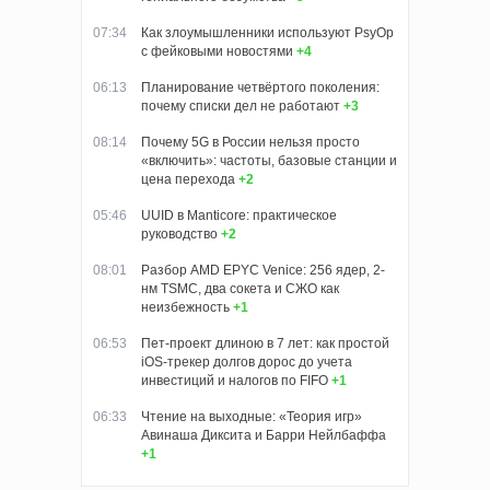
07:34
Как злоумышленники используют PsyOp
с фейковыми новостями
+4
06:13
Планирование четвёртого поколения:
почему списки дел не работают
+3
08:14
Почему 5G в России нельзя просто
«включить»: частоты, базовые станции и
цена перехода
+2
05:46
UUID в Manticore: практическое
руководство
+2
08:01
Разбор AMD EPYC Venice: 256 ядер, 2-
нм TSMC, два сокета и СЖО как
неизбежность
+1
06:53
Пет-проект длиною в 7 лет: как простой
iOS-трекер долгов дорос до учета
инвестиций и налогов по FIFO
+1
06:33
Чтение на выходные: «Теория игр»
Авинаша Диксита и Барри Нейлбаффа
+1