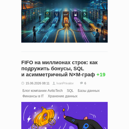
FIFO на миллионах строк: как
подружить бонусы, SQL
и асимметричный N×M-граф
+19
15.06.2026 08:11
IvanPrivalov
6
Блог компании AvitoTech
SQL
Базы данных
Финансы в IT
Хранение данных