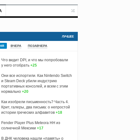
А
ЛУЧШЕЕ
НЯ
ВЧЕРА
ПОЗАВЧЕРА
Что видит DPI, и что мы попробовали
у него отобрать
+25
Они все испортили. Как Nintendo Switch
и Steam Deck убили индустрию
портативных консолей, и всем с этим
нормально
+20
Как изобрели письменность? Часть 4.
Крит, галеры, два письма: о непростой
истории греческих алфавитов
+18
Fender Player Plus Meteora HH из
солнечной Мексики
+17
В ДНК человека нашли «память» о