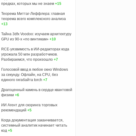
предках, которых мы не знаем
+15
Теорема Миттаг-Леффлера: главная
теорема всего комплексного анализа
+13
Тайна 3dfx Voodoo: изучаем архитектуру
GPU из 90-х «по винтикам»
+10
RCE-уязвимость в ИИ-редакторах кода
угрожала 50 млн разработчиков.
Разбираемся, что произошло
+7
Голосовой ввод в любое окно Windows
за секунду. Офлайн, на CPU, без
единого гигабайта torch
+7
Драгоценный камень в сердце квантовой
физики
+6
ИИ Агент для скоринга торговых
рекомендаций
+5
Когда документация заканчивается,
системный аналитик начинает читать
код
+5