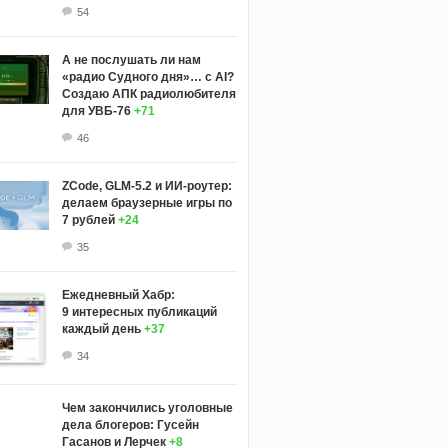
54
А не послушать ли нам
«радио Судного дня»… с AI?
Создаю АПК радиолюбителя
для УВБ-76
+71
46
ZCode, GLM-5.2 и ИИ-роутер:
делаем браузерные игры по
7 рублей
+24
35
Ежедневный Хабр:
9 интересных публикаций
каждый день
+37
34
Чем закончились уголовные
дела блогеров: Гусейн
Гасанов и Лерчек
+8