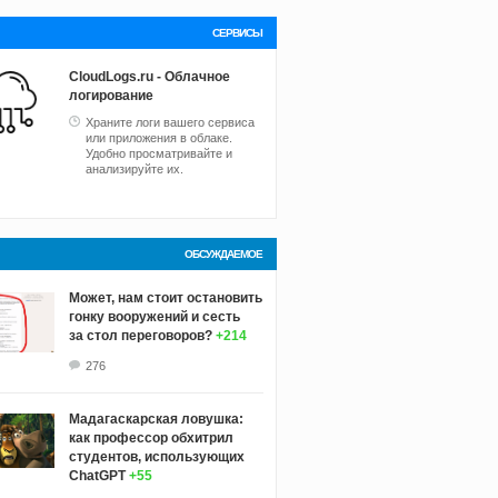
СЕРВИСЫ
CloudLogs.ru - Облачное
логирование
Храните логи вашего сервиса
или приложения в облаке.
Удобно просматривайте и
анализируйте их.
ОБСУЖДАЕМОЕ
Может, нам стоит остановить
гонку вооружений и сесть
за стол переговоров?
+214
276
Мадагаскарская ловушка:
как профессор обхитрил
студентов, использующих
ChatGPT
+55