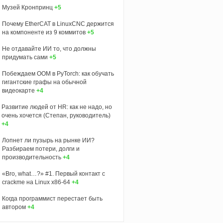
Музей Кронпринц
+5
Почему EtherCAT в LinuxCNC держится
на компоненте из 9 коммитов
+5
Не отдавайте ИИ то, что должны
придумать сами
+5
Побеждаем OOM в PyTorch: как обучать
гигантские графы на обычной
видеокарте
+4
Развитие людей от HR: как не надо, но
очень хочется (Степан, руководитель)
+4
Лопнет ли пузырь на рынке ИИ?
Разбираем потери, долги и
производительность
+4
«Bro, what…?» #1. Первый контакт с
crackme на Linux x86-64
+4
Когда программист перестает быть
автором
+4