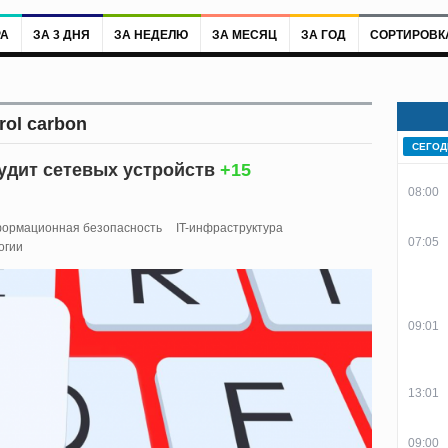
РА
ЗА 3 ДНЯ
ЗА НЕДЕЛЮ
ЗА МЕСЯЦ
ЗА ГОД
СОРТИРОВК
rol carbon
СЕГОД
аудит сетевых устройств
+15
08:00
ормационная безопасность
IT-инфраструктура
07:05
огии
09:01
13:01
09:00