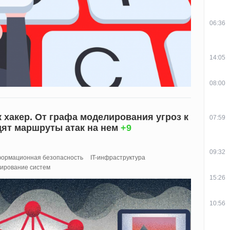
06:36
14:05
08:00
 хакер. От графа моделирования угроз к
07:59
дят маршруты атак на нем
+9
09:32
ормационная безопасность
IT-инфраструктура
тирование систем
15:26
10:56