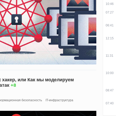
10:46
07:27
06:41
12:15
11:31
10:00
 хакер, или Как мы моделируем
атак
+8
08:47
ормационная безопасность
IT-инфраструктура
07:40