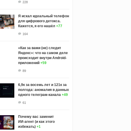
228
Я искал идеальный телефон
для цифрового детокса.
Кажется, я его нашёл
+77
164
«Как за вами (не) следит
Яндекс»: что на самом деле
происходит внутри Android-
приложений
+59
89
6,9к за восемь лет и 121к за
полгода: аномалия в данных
одного телеграм-канала
+49
61
Почему вас заменит
ИИ‑агент (и как этого
избежать)
+1