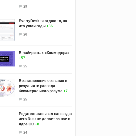
29
EvertyDesk: я отдаю то, на
что ушли годы
+36
26
В лабиринтах «Коммодора»
+57
25
Возникновение сознания в
результате распада
бикамерального разума
+7
25
Родитель засыпал навсегда:
чего Rust не делает за вас в
ядре ОС
+8
24