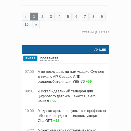
«
1
2
3
4
5
6
7
8
9
10
»
СТРАНИЦА
1
ИЗ
98
ЛУЧШЕЕ
ВЧЕРА
ПОЗАВЧЕРА
07:55
А не послушать ли нам «радио Судного
дня»… с AI? Создаю АПК
радиолюбителя для УВБ-76
+59
09:01
Я искал идеальный телефон для
цифрового детокса. Кажется, я его
нашёл
+56
10:00
Мадагаскарская ловушка: как профессор
обхитрил студентов, использующих
ChatGPT
+43
14:22
Может нам стоит остановить гонку