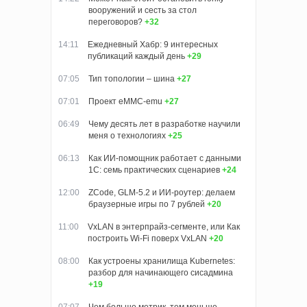
вооружений и сесть за стол
переговоров?
+32
14:11
Ежедневный Хабр: 9 интересных
публикаций каждый день
+29
07:05
Тип топологии – шина
+27
07:01
Проект eMMC-emu
+27
06:49
Чему десять лет в разработке научили
меня о технологиях
+25
06:13
Как ИИ-помощник работает с данными
1С: семь практических сценариев
+24
12:00
ZCode, GLM-5.2 и ИИ-роутер: делаем
браузерные игры по 7 рублей
+20
11:00
VxLAN в энтерпрайз-сегменте, или Как
построить Wi-Fi поверх VxLAN
+20
08:00
Как устроены хранилища Kubernetes:
разбор для начинающего сисадмина
+19
07:07
Чем больше метрик, тем меньше