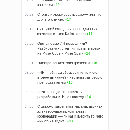
контроля
+19
09:28
Стоит ли хромировать самому или что
для этого нужно
+17
09:11
Пять дней ожидания: опыт длинных
временных окон Kafka stream
+17
15:00
Опять новые ИИ-помощники?
Разбираемся, стоит ли тратить время
на Muse Code и Muse Spark
+16
13:01
Электролиз без* электричества
+16
08:00
«ИИ — убийца образования или его
второе дыхание?» Честный разговор с
преподавателем
+16
09:02
Агентов не должны писать
разработчики. И вот почему
+14
14:50
С широко закрытыми глазами: двойная
жизнь государств, компаний и
корпораций —или как измерить то, чего
«никто не видит»
+13