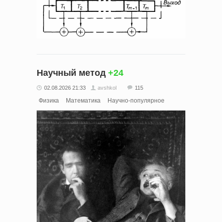
Научный метод
+24
02.08.2026 21:33
avshkol
115
Физика
Математика
Научно-популярное