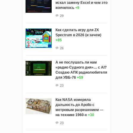
искал замену Excel и чем это
кончилось
+9
29
Как сделать игру для ZX
Spectrum в 2026 (и зачем)
+85
26
А не послушать ли нам
«радио Судного дня»… с AI?
Создаю АПК радиолюбителя
для УВБ-76
+59
23
Как NASA измеряла
дальность до Apollo с
метровым разрешением —
на технике 1960-х
+30
23