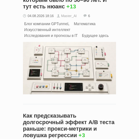
которым было по 50–90 лет. И
тут есть нюанс
+13
04.08.2026 18:16
Master_AI
6
Блог компании GPTunneL
Математика
Искусственный интеллект
Исследования и прогнозы в IT
Будущее здесь
Как предсказывать
долгосрочный эффект A/B теста
раньше: прокси-метрики и
ловушка регрессии
+3