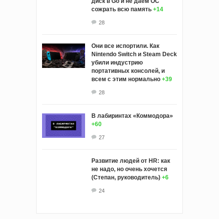
диск в Go и не даем ОС
сожрать всю память
+14
28
Они все испортили. Как
Nintendo Switch и Steam Deck
убили индустрию
портативных консолей, и
всем с этим нормально
+39
28
В лабиринтах «Коммодора»
+60
27
Развитие людей от HR: как
не надо, но очень хочется
(Степан, руководитель)
+6
24