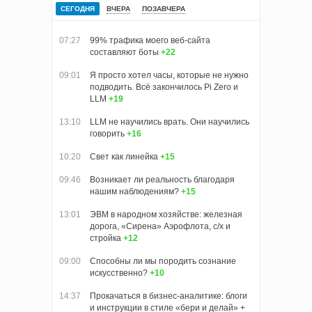
СЕГОДНЯ
ВЧЕРА
ПОЗАВЧЕРА
07:27
99% трафика моего веб‑сайта
составляют боты
+22
09:01
Я просто хотел часы, которые не нужно
подводить. Всё закончилось Pi Zero и
LLM
+19
13:10
LLM не научились врать. Они научились
говорить
+16
10:20
Свет как линейка
+15
09:46
Возникает ли реальность благодаря
нашим наблюдениям?
+15
13:01
ЭВМ в народном хозяйстве: железная
дорога, «Сирена» Аэрофлота, с/х и
стройка
+12
09:00
Способны ли мы породить сознание
искусственно?
+10
14:37
Прокачаться в бизнес-аналитике: блоги
и инструкции в стиле «бери и делай» +