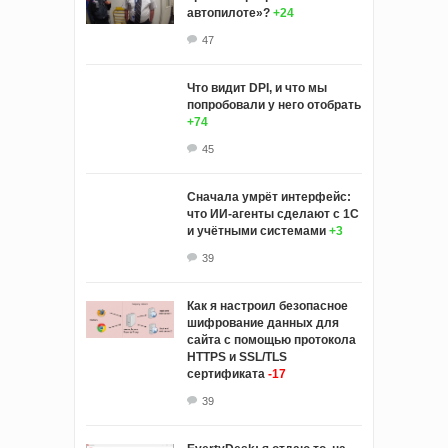
автопилоте»?
+24
47
Что видит DPI, и что мы
попробовали у него отобрать
+74
45
Сначала умрёт интерфейс:
что ИИ-агенты сделают с 1С
и учётными системами
+3
39
Как я настроил безопасное
шифрование данных для
сайта с помощью протокола
HTTPS и SSL/TLS
сертификата
-17
39