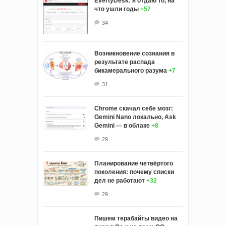
EvertyDesk: я отдаю то, на
что ушли годы
+57
34
Возникновение сознания в
результате распада
бикамерального разума
+7
31
Chrome скачал себе мозг:
Gemini Nano локально, Ask
Gemini — в облаке
+8
29
Планирование четвёртого
поколения: почему списки
дел не работают
+32
29
Пишем терабайты видео на