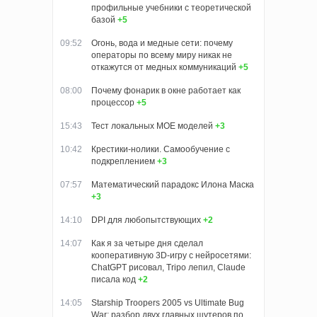
профильные учебники с теоретической
базой
+5
09:52
Огонь, вода и медные сети: почему
операторы по всему миру никак не
откажутся от медных коммуникаций
+5
08:00
Почему фонарик в окне работает как
процессор
+5
15:43
Тест локальных MOE моделей
+3
10:42
Крестики-нолики. Самообучение с
подкреплением
+3
07:57
Математический парадокс Илона Маска
+3
14:10
DPI для любопытствующих
+2
14:07
Как я за четыре дня сделал
кооперативную 3D‑игру с нейросетями:
ChatGPT рисовал, Tripo лепил, Claude
писала код
+2
14:05
Starship Troopers 2005 vs Ultimate Bug
War: разбор двух главных шутеров по