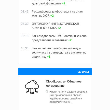
культовой франшизе
+2
08:42
Расшифровка шифротекста не зная
ключ по XOR
+2
08:30
ОНТОЛОГО-ЛИНГВИСТИЧЕСКАЯ
АРХИТЕКТОНИКА
+2
05:18
Как создавалась CMS Joomla! и как она
представлена в патентах
+2
15:30
Вне карьерного шаблона: почему я
вернулась из руководства в системную
аналитику
+1
СЕРВИСЫ
CloudLogs.ru - Облачное
логирование
Храните логи вашего сервиса
или приложения в облаке.
Удобно просматривайте и
анализируйте их.