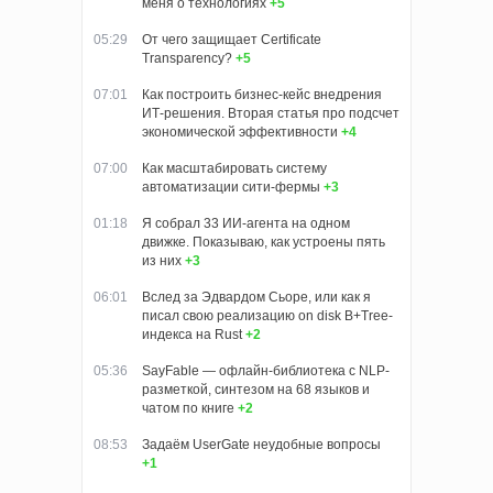
меня о технологиях
+5
05:29
От чего защищает Certificate
Transparency?
+5
07:01
Как построить бизнес-кейс внедрения
ИТ-решения. Вторая статья про подсчет
экономической эффективности
+4
07:00
Как масштабировать систему
автоматизации сити-фермы
+3
01:18
Я собрал 33 ИИ-агента на одном
движке. Показываю, как устроены пять
из них
+3
06:01
Вслед за Эдвардом Сьоре, или как я
писал свою реализацию on disk B+Tree-
индекса на Rust
+2
05:36
SayFable — офлайн-библиотека с NLP-
разметкой, синтезом на 68 языков и
чатом по книге
+2
08:53
Задаём UserGate неудобные вопросы
+1