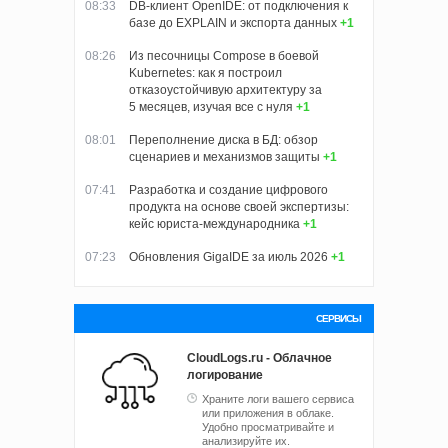
08:33
DB-клиент OpenIDE: от подключения к
базе до EXPLAIN и экспорта данных
+1
08:26
Из песочницы Compose в боевой
Kubernetes: как я построил
отказоустойчивую архитектуру за
5 месяцев, изучая все с нуля
+1
08:01
Переполнение диска в БД: обзор
сценариев и механизмов защиты
+1
07:41
Разработка и создание цифрового
продукта на основе своей экспертизы:
кейс юриста-международника
+1
07:23
Обновления GigaIDE за июль 2026
+1
СЕРВИСЫ
CloudLogs.ru - Облачное
логирование
Храните логи вашего сервиса
или приложения в облаке.
Удобно просматривайте и
анализируйте их.