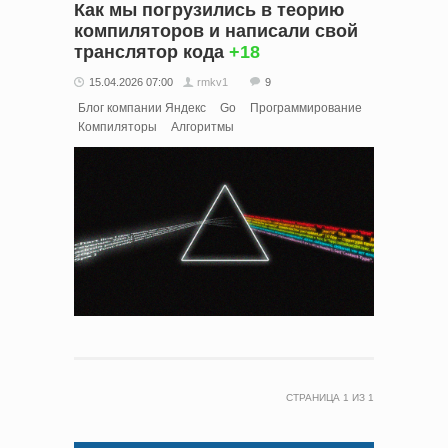
Как мы погрузились в теорию
компиляторов и написали свой
транслятор кода
+18
15.04.2026 07:00
rmkv1
9
Блог компании Яндекс
Go
Программирование
Компиляторы
Алгоритмы
СТРАНИЦА
1
ИЗ
1