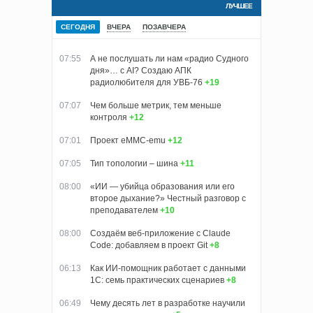
ЛУЧШЕЕ
СЕГОДНЯ
ВЧЕРА
ПОЗАВЧЕРА
07:55
А не послушать ли нам «радио Судного
дня»… с AI? Создаю АПК
радиолюбителя для УВБ-76
+19
07:07
Чем больше метрик, тем меньше
контроля
+12
07:01
Проект eMMC-emu
+12
07:05
Тип топологии – шина
+11
08:00
«ИИ — убийца образования или его
второе дыхание?» Честный разговор с
преподавателем
+10
08:00
Создаём веб-приложение с Claude
Code: добавляем в проект Git
+8
06:13
Как ИИ-помощник работает с данными
1С: семь практических сценариев
+8
06:49
Чему десять лет в разработке научили