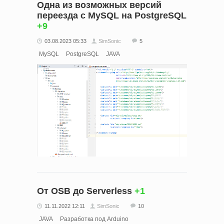
Одна из возможных версий
переезда с MySQL на PostgreSQL
+9
03.08.2023 05:33
SimSonic
5
MySQL
PostgreSQL
JAVA
От OSB до Serverless
+1
11.11.2022 12:11
SimSonic
10
JAVA
Разработка под Arduino