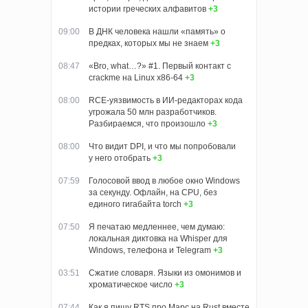
истории греческих алфавитов
+3
09:00
В ДНК человека нашли «память» о
предках, которых мы не знаем
+3
08:47
«Bro, what…?» #1. Первый контакт с
crackme на Linux x86-64
+3
08:00
RCE-уязвимость в ИИ-редакторах кода
угрожала 50 млн разработчиков.
Разбираемся, что произошло
+3
08:00
Что видит DPI, и что мы попробовали
у него отобрать
+3
07:59
Голосовой ввод в любое окно Windows
за секунду. Офлайн, на CPU, без
единого гигабайта torch
+3
07:50
Я печатаю медленнее, чем думаю:
локальная диктовка на Whisper для
Windows, телефона и Telegram
+3
03:51
Сжатие словаря. Языки из омонимов и
хроматическое число
+3
07:44
Как я пишу RTS про Марс на Rust вместе