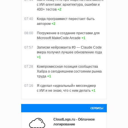
с ИИ-агентами: архитектура, ошибки и
400+ тестов
+2
07:40
Когда программист перестает быть
автором
+2
08:00
Погружение в создание приставки для
Microsoft MakeCode Arcade
+1
07:57
Записки нейроманта #0 — Claude Code
вчера получил лучшее обновление года
+1
07:28
Компромиссная позиция сообщества
Хабра о сегодняшнем состоянии рынка
труда
+1
07:16
Я сделал «идеальный» мессенджер
с ИИ и не знаю, что с ним делать
+1
СЕРВИСЫ
CloudLogs.ru - Облачное
логирование