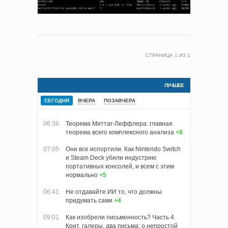
СТРАНИЦА
1
ИЗ
1
ЛУЧШЕЕ
СЕГОДНЯ
ВЧЕРА
ПОЗАВЧЕРА
06:36
Теорема Миттаг-Леффлера: главная
теорема всего комплексного анализа
+8
07:05
Они все испортили. Как Nintendo Switch
и Steam Deck убили индустрию
портативных консолей, и всем с этим
нормально
+5
06:41
Не отдавайте ИИ то, что должны
придумать сами
+4
09:01
Как изобрели письменность? Часть 4.
Крит, галеры, два письма: о непростой