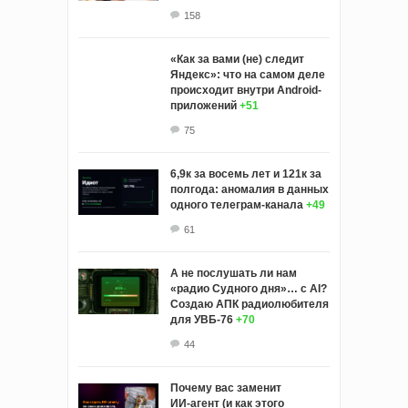
158
«Как за вами (не) следит
Яндекс»: что на самом деле
происходит внутри Android-
приложений
+51
75
6,9к за восемь лет и 121к за
полгода: аномалия в данных
одного телеграм-канала
+49
61
А не послушать ли нам
«радио Судного дня»… с AI?
Создаю АПК радиолюбителя
для УВБ-76
+70
44
Почему вас заменит
ИИ‑агент (и как этого