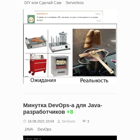
DIY или Сделай Сам
Serverless
Минутка DevOps-а для Java-
разработчиков
+8
16.08.2021 10:04
SimSonic
3
JAVA
DevOps