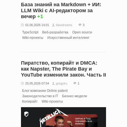
База знаний на Markdown + ИИ:
LLM Wiki с AI-редактором за
вечер
+1
01.06.2026 14:01
fakedreams
3
TypeScript
Веб-разработка
Open source
Wiki-проекты
Искусственный интеллект
Пиратство, копирайт и DMCA:
как Napster, The Pirate Bay и
YouTube изменили закон. Часть II
25.05.2026 07:54
gregyku
1
Блог компании Online patent
Законодательство в IT
Бизнес-модели
Копирайт
Wiki-проекты