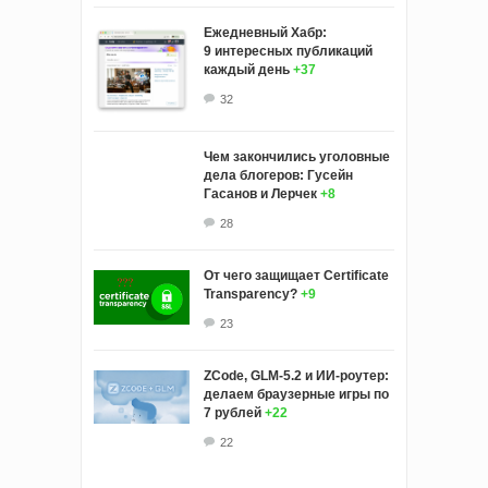
Ежедневный Хабр:
9 интересных публикаций
каждый день
+37
32
Чем закончились уголовные
дела блогеров: Гусейн
Гасанов и Лерчек
+8
28
От чего защищает Certificate
Transparency?
+9
23
ZCode, GLM-5.2 и ИИ-роутер:
делаем браузерные игры по
7 рублей
+22
22