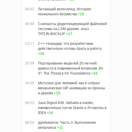
06:45
Летающий велосипед: История
гениального безумства
+19
09:48
Снапшоты дедуплицирующей файловой
системы на LSM-дереве: опыт
TATLIN.BACKUP
+17
13:17
C++-техрадар: что разработчики
действительно готовы брать в работу
+16
10:38
Портирование моделей 20-летней
давности в современный космосим. Из
X²: The Threat в X4: Foundations
+16
14:05
Мутоскоп для любимой: как я собрал
механическую GIF-анимацию из бронзы
и дерева
+15
09:23
Java Digest #38: Valhalla в master,
ежемесячные патчи Oracle и AI-скиллы в
IDEA
+14
08:50
ggrebalance: Часть 3. Выполнение
ребаланса
+11