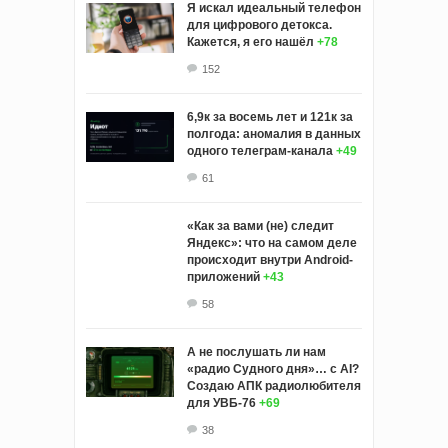
Я искал идеальный телефон
для цифрового детокса.
Кажется, я его нашёл
+78
152
6,9к за восемь лет и 121к за
полгода: аномалия в данных
одного телеграм-канала
+49
61
«Как за вами (не) следит
Яндекс»: что на самом деле
происходит внутри Android-
приложений
+43
58
А не послушать ли нам
«радио Судного дня»… с AI?
Создаю АПК радиолюбителя
для УВБ-76
+69
38