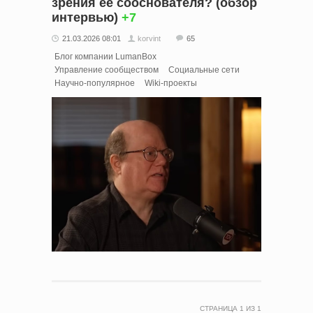
зрения ее сооснователя? (обзор
интервью)
+7
21.03.2026 08:01
korvint
65
Блог компании LumanBox
Управление сообществом
Социальные сети
Научно-популярное
Wiki-проекты
СТРАНИЦА
1
ИЗ
1