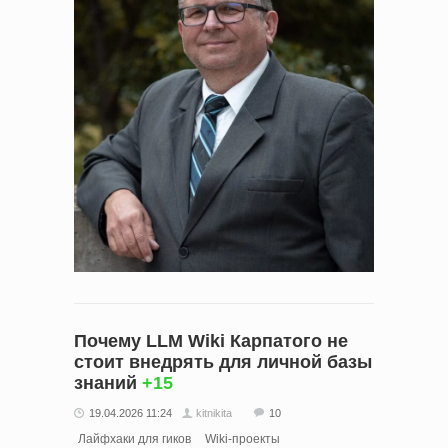
Почему LLM Wiki Карпатого не
стоит внедрять для личной базы
знаний
+15
19.04.2026 11:24
kitnikita
10
Лайфхаки для гиков
Wiki-проекты