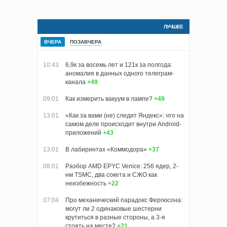
ЛУЧШЕЕ
ВЧЕРА
ПОЗАВЧЕРА
10:43
6,9к за восемь лет и 121к за полгода:
аномалия в данных одного телеграм-
канала
+49
09:01
Как измерить вакуум в лампе?
+49
13:01
«Как за вами (не) следит Яндекс»: что на
самом деле происходит внутри Android-
приложений
+43
13:01
В лабиринтах «Коммодора»
+37
08:01
Разбор AMD EPYC Venice: 256 ядер, 2-
нм TSMC, два сокета и СЖО как
неизбежность
+22
07:04
Про механический парадокс Фергюсона:
могут ли 2 одинаковые шестерни
крутиться в разные стороны, а 3-я
стоять на месте?
+21