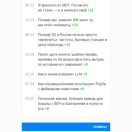
08:23
Я фанател от MDT. Потом его
не стало — и я написал свой
+11
10:27
Почему вас заменит ИИ‑агент (и
как этого избежать)
+10
08:14
Почему 5G в России нельзя просто
«включить»: частоты, базовые станции и
цена перехода
+10
12:28
Пилот дата-агента: шаблон брифа,
приёмка по 50 вопросам и пять метрик,
по которым его закрывают
+9
10:10
Как и зачем ускоряют LLM
+9
07:34
Как злоумышленники используют PsyOp
с фейковыми новостями
+9
15:25
Полезная жвачка: бобовая камедь для
борьбы с ВПЧ и бактериями в полости
рта
+8
СЕРВИСЫ