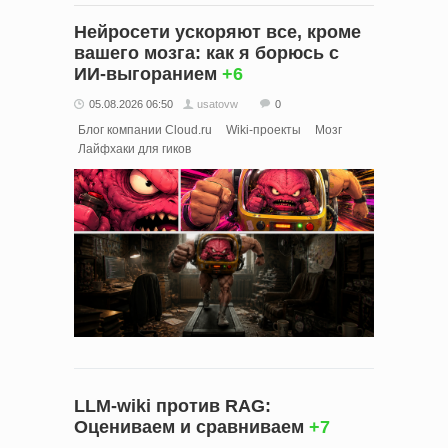
Нейросети ускоряют все, кроме
вашего мозга: как я борюсь с
ИИ-выгоранием
+6
05.08.2026 06:50
usatovw
0
Блог компании Cloud.ru
Wiki-проекты
Мозг
Лайфхаки для гиков
LLM-wiki против RAG:
Оцениваем и сравниваем
+7