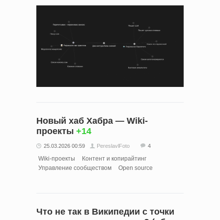
Новый хаб Хабра — Wiki-
проекты
+14
25.03.2026 00:59
PereslavlFoto
4
Wiki-проекты
Контент и копирайтинг
Управление сообществом
Open source
Что не так в Википедии с точки