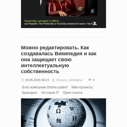
Можно редактировать. Как
создавалась Википедия и как
она защищает свою
интеллектуальную
собственность
20.05.2026 08:23
Oksana_Nedvigina
0
Блог компании Online patent
Wiki-проекты
Брендинг
История IT
Open source