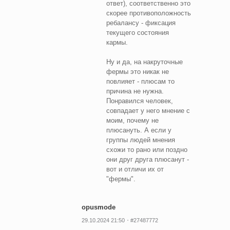
ответ), соответственно это
скорее противоположность
ребалансу - фиксация
текущего состояния
кармы.
Ну и да, на накруточные
фермы это никак не
повлияет - плюсам то
причина не нужна.
Понравился человек,
совпадает у него мнение с
моим, почему не
плюсануть. А если у
группы людей мнения
схожи то рано или поздно
они друг друга плюсанут -
вот и отличи их от
"фермы".
opusmode
29.10.2024 21:50
#27487772