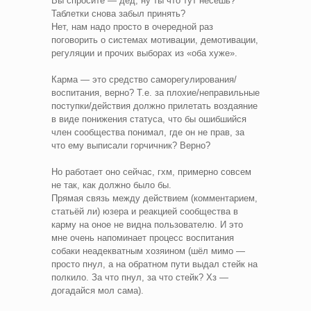
Вы спросите — дед, ну ты что тут несешь?
Таблетки снова забыл принять?
Нет, нам надо просто в очередной раз
поговорить о системах мотивации, демотивации,
регуляции и прочих выборах из «оба хуже».
Карма — это средство саморегулирования/
воспитания, верно? Т.е. за плохие/неправильные
поступки/действия должно прилетать воздаяние
в виде понижения статуса, что бы ошибшийся
член сообщества понимал, где он не прав, за
что ему выписали горчичник? Верно?
Но работает оно сейчас, гхм, примерно совсем
не так, как должно было бы.
Прямая связь между действием (комментарием,
статьёй ли) юзера и реакцией сообщества в
карму на оное не видна пользователю. И это
мне очень напоминает процесс воспитания
собаки неадекватным хозяином (шёл мимо —
просто пнул, а на обратном пути выдал стейк на
полкило. За что пнул, за что стейк? Хз —
догадайся мол сама).