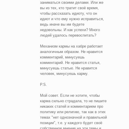
заниматься своими делами. Или же
вы из тех, кто тратит своё время,
чтобы рассказать идиоту, что он
идиот и что ему нужно исправиться,
ведь иначе вы им будете
недовольны. И как успехи? Много
людей удалось перевоспитать?
Механизм кармы на хабре работает
аналогичным образом. Не нравится
комментарий, минусуешь
комментарий. Не нравится статья,
минусуешь статью. Не нравится
человек, минусуешь карму.
P.S.
Мой совет. Если не хотите, чтобы
карма сильно страдала, то не пишите
никаких статей и комментарием про
политику или религию, так как в этих
темах "нет однозначной и правильной
позиции", т.е. у каждого будет своё
собственное мнение на эти темы и