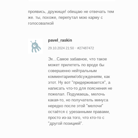
проявись, дружище! обещаю не отвечать тем
же. ты, похоже, перепутал мою карму с
голосовалкой
pavel_raskin
29.10.2024 21:50
#27487472
Эх...Самое забавное, что такое
может прилететь по вроде бы
совершенно нейтральным
комментариям/обсуждениям, как
этот. Ну вот "придерживается", а
написать что-то для пояснения не
пожелал. Подумаешь, мелочь
какая-то, но получатель минуса
нередко после этой "мелочи"
остаётся с урезанными правами,
просто из-за того, что кто-то с
"другой позицией".