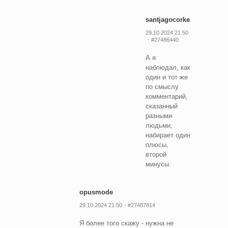
santjagocorkez
29.10.2024 21:50
#27486440
А я
наблюдал, как
один и тот же
по смыслу
комментарий,
сказанный
разными
людьми,
набирает один
плюсы,
второй
минусы.
opusmode
29.10.2024 21:50
#27487814
Я более того скажу - нужна не