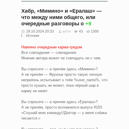
Хабр, «Мимино» и «Ералаш» —
что между ними общего, или
очередные разговоры о
+9
29.10.2024 20:33
43
1300
exTvr
Источник
Навеяно очередным карма-тредом
Все совпадения — совпадения.
Мнение автора может не совпадать ни с чем.
Вы спросите — а причём здесь «Мимино»?
А не причём —
Фрунзик
просто такую личную
неприязнь испытывает к тебе %user_name%, что
просто кушать не может, пока чёрный шар в
карму не кинет.
Вы спросите — а причем здесь «Ералаш»?
А не причём, просто вспомнился выпуск #103
«Слушай мою команду!/Доктор — у меня собака
писается.»