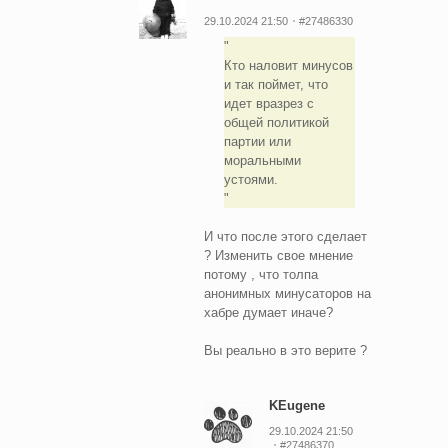
29.10.2024 21:50
#27486330
Кто наловит минусов
и так поймет, что
идет вразрез с
общей политикой
партии или
моральными
устоями.
И что после этого сделает
? Изменить свое мнение
потому , что толпа
анонимных минусаторов на
хабре думает иначе?
Вы реально в это верите ?
KEugene
29.10.2024 21:50
#27486370