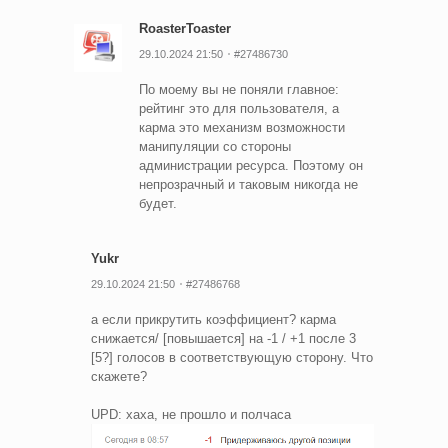
RoasterToaster
29.10.2024 21:50
#27486730
По моему вы не поняли главное:
рейтинг это для пользователя, а
карма это механизм возможности
манипуляции со стороны
администрации ресурса. Поэтому он
непрозрачный и таковым никогда не
будет.
Yukr
29.10.2024 21:50
#27486768
а если прикрутить коэффициент? карма
снижается/ [повышается] на -1 / +1 после 3
[5?] голосов в соответствующую сторону. Что
скажете?
UPD: хаха, не прошло и полчаса