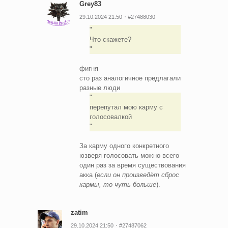
Grey83
29.10.2024 21:50
#27488030
Что скажете?
фигня
сто раз аналогичное предлагали
разные люди
перепутал мою карму с
голосовалкой
За карму одного конкретного
юзверя голосовать можно всего
один раз за время существования
акка (
если он произведёт сброс
кармы, то чуть больше
).
zatim
29.10.2024 21:50
#27487062