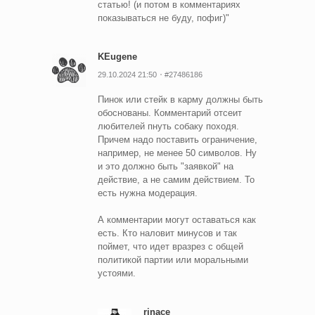
статью! (и потом в комментариях
показываться не буду, пофиг)"
KEugene
29.10.2024 21:50
#27486186
Пинок или стейк в карму должны быть
обоснованы. Комментарий отсеит
любителей пнуть собаку походя.
Причем надо поставить ограничение,
например, не менее 50 символов. Ну
и это должно быть "заявкой" на
действие, а не самим действием. То
есть нужна модерация.
А комментарии могут оставаться как
есть. Кто наловит минусов и так
поймет, что идет вразрез с общей
политикой партии или моральными
устоями.
rinace