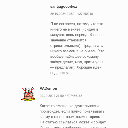
santjagocorkez
29.10.2024 21:50
#27490210
Я не согласен, потому что это
ничего не меняет («сидел в
минусах весь период, базовое
значение становится
отрицательным»). Предлагать
ничего взамен я не обязан (это
вообще набившее оскомину
заблуждение, мол, критикуешь
— предлагай). Хорошие идеи
подчеркнул.
VADemon
29.10.2024 21:50
#27486166
Какое-то смещение деятельности
произойдет, если прямо привязывать
карму к конкретным комментариям.
На статью ссылаться может и сойдет.
Иначе вместо побочного эффекта эта