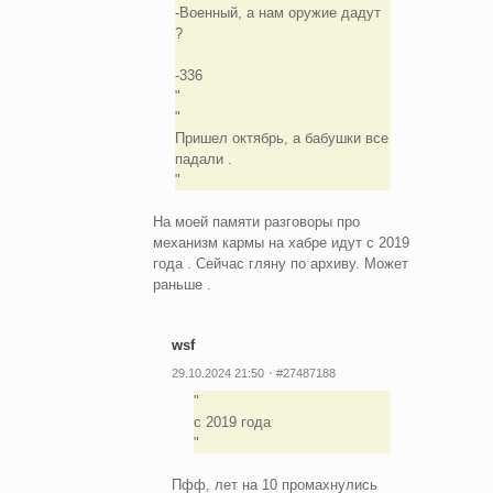
-Военный, а нам оружие дадут
?
-336
Пришел октябрь, а бабушки все
падали .
На моей памяти разговоры про
механизм кармы на хабре идут с 2019
года . Сейчас гляну по архиву. Может
раньше .
wsf
29.10.2024 21:50
#27487188
с 2019 года
Пфф, лет на 10 промахнулись