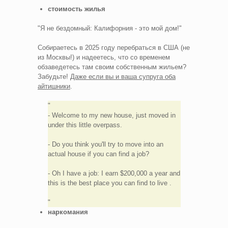
стоимость жилья
"Я не бездомный: Калифорния - это мой дом!"
Собираетесь в 2025 году перебраться в США (не
из Москвы!) и надеетесь, что со временем
обзаведетесь там своим собственным жильем?
Забудьте!
Даже если вы и ваша супруга оба
айтишники
.
- Welcome to my new house, just moved in
under this little overpass.
- Do you think you'll try to move into an
actual house if you can find a job?
- Oh I have a job: I earn $200,000 a year and
this is the best place you can find to live .
наркомания