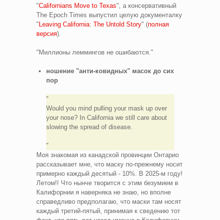
"
Californians Move to Texas
", а консервативный
The Epoch Times выпустил целую документалку
"
Leaving California: The Untold Story
" (
полная
версия
).
"Миллионы леммингов не ошибаются."
ношение "анти-ковидных" масок до сих
пор
Would you mind pulling your mask up over
your nose? In California we still care about
slowing the spread of disease.
Моя знакомая из канадской провинции Онтарио
рассказывает мне, что маску по-прежнему носит
примерно каждый десятый - 10%. В 2025-м году!
Летом!! Что нынче творится с этим безумием в
Калифорнии я наверняка не знаю, но вполне
справедливо предполагаю, что маски там носят
каждый третий-пятый, принимая к сведению тот