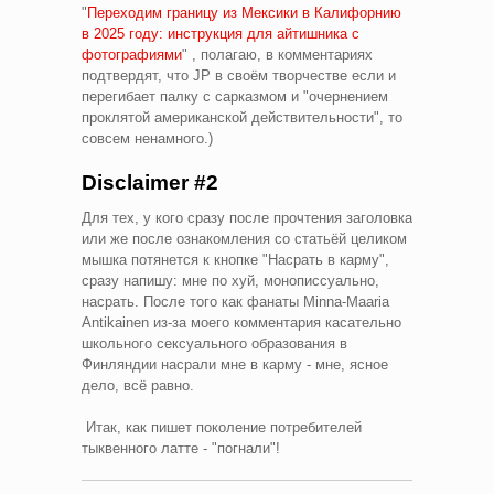
"
Переходим границу из Мексики в Калифорнию
в 2025 году: инструкция для айтишника с
фотографиями
" , полагаю, в комментариях
подтвердят, что JP в своём творчестве если и
перегибает палку с сарказмом и "очернением
проклятой американской действительности", то
совсем ненамного.)
Disclaimer #2
Для тех, у кого сразу после прочтения заголовка
или же после ознакомления со статьёй целиком
мышка потянется к кнопке "Насрать в карму",
сразу напишу: мне
по хуй, монописсуально,
насрать
. После того как фанаты Minna-Maaria
Antikainen из-за моего комментария касательно
школьного сексуального образования в
Финляндии насрали мне в карму - мне, ясное
дело, всё равно.
Итак, как пишет поколение потребителей
тыквенного латте - "погнали"!