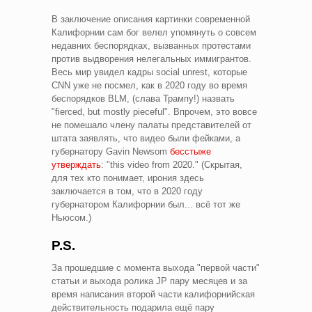
В заключение описания картинки современной
Калифорнии сам бог велел упомянуть о совсем
недавних беспорядках, вызванных протестами
против выдворения нелегальных иммигрантов.
Весь мир увидел кадры social unrest, которые
CNN уже не посмел, как в 2020 году во время
беспорядков BLM, (слава Трампу!) назвать
"fierced, but mostly pieceful". Впрочем, это вовсе
не помешало члену палаты представителей от
штата заявлять, что видео были фейками, а
губернатору Gavin Newsom
бесстыже
утверждать
: "this video from 2020." (Скрытая,
для тех кто понимает, ирония здесь
заключается в том, что в 2020 году
губернатором Калифорнии был... всё тот же
Ньюсом.)
P.S.
За прошедшие с момента выхода "первой части"
статьи и выхода ролика JP пару месяцев и за
время написания второй части калифорнийская
действительность подарила ещё пару