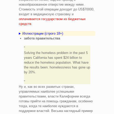
новообразованное отверстие между ними.
Стоимость этой операции доходит до US$70000,
входит в медицинскую страховку и
оплачивается государством из бюджетных
средств
.
Иллюстрации (строго 18+)
забота правительства
Solving the homeless problem in the past 5
years California has spent $24 billion to
reduce the homeless population. What have
the results been: homelessness has gone up
by 20%.
Ну и, как во всех развитых странах,
управляемых наиболее успешными
правительствами, власти Калифорнии всегда
готовы прийти на помощь гражданам, особенно
тогда, когда те наиболее нуждаются в
поддержке властей. Весьма наглядный пример