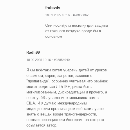
frolovdv
18.09.2025 10:16
#28853862
Они носят(или носили) для защиты
от грязного воздуха вроде-бы в
основном
Radli99
18.09.2025 10:16
#28854940
Я бы всё-таки хотел уберечь детей от уроков
о важном, скреп, запретов, законов о
"пропаганде", особенно учитывая что ребёнок
может родиться ЛГБТК+, риска быть
могилизованным, дискредитации и прочего, а
не от учёбы уважения к меньшинствам в
США. И я думаю международным
медицинским организациям всё-таки лучше
знать о вещах вроде трансгендерности,
нежели неонацистким блогерам, на которых
ссылается автор.