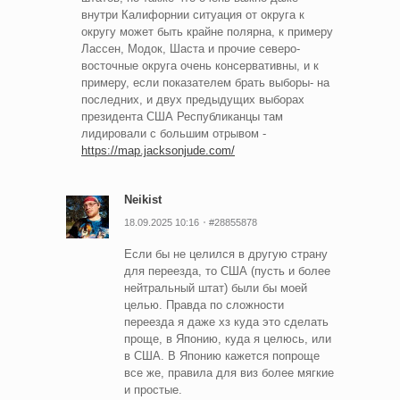
внутри Калифорнии ситуация от округа к
округу может быть крайне полярна, к примеру
Лассен, Модок, Шаста и прочие северо-
восточные округа очень консервативны, и к
примеру, если показателем брать выборы- на
последних, и двух предыдущих выборах
президента США Республиканцы там
лидировали с большим отрывом -
https://map.jacksonjude.com/
Neikist
18.09.2025 10:16
#28855878
Если бы не целился в другую страну
для переезда, то США (пусть и более
нейтральный штат) были бы моей
целью. Правда по сложности
переезда я даже хз куда это сделать
проще, в Японию, куда я целюсь, или
в США. В Японию кажется попроще
все же, правила для виз более мягкие
и простые.