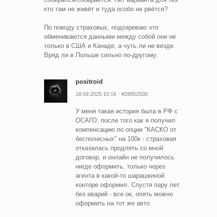
кто там не живёт и туда особо не рвётся?
По поводу страховых, подозреваю что
обмениваются данными между собой они не
только в США и Канаде, а чуть ли не везде.
Вряд ли в Польше сильно по-другому.
positroid
18.09.2025 10:16
#28852500
У меня такая история была в РФ с
ОСАГО, после того как я получил
компенсацию по опции "КАСКО от
бесполисных" на 100к - страховая
отказалась продлять со мной
договор, и онлайн не получилось
нигде оформить, только через
агента в какой-то шарашкиной
конторе оформил. Спустя пару лет
без аварий - все ок, опять можно
оформить на тот же авто.