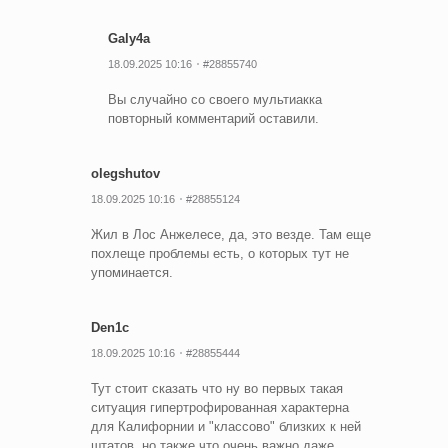
Galy4a
18.09.2025 10:16
#28855740
Вы случайно со своего мультиакка
повторный комментарий оставили.
olegshutov
18.09.2025 10:16
#28855124
Жил в Лос Анжелесе, да, это везде. Там еще
похлеще проблемы есть, о которых тут не
упоминается.
Den1c
18.09.2025 10:16
#28855444
Тут стоит сказать что ну во первых такая
ситуация гипертрофированная характерна
для Калифорнии и "классово" близких к ней
штатов, но также что очень важно даже