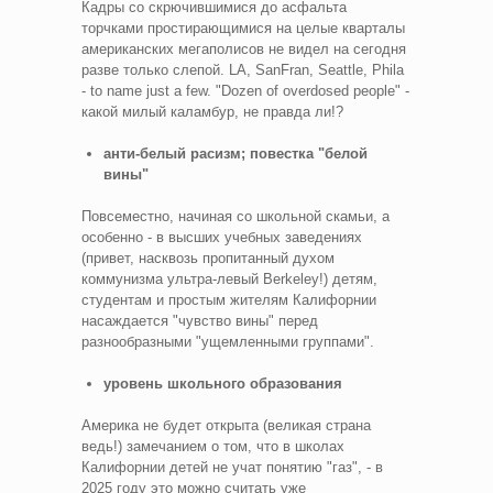
Кадры со скрючившимися до асфальта
торчками простирающимися на целые кварталы
американских мегаполисов не видел на сегодня
разве только слепой. LA, SanFran, Seattle, Phila
- to name just a few. "Dozen of overdosed people" -
какой милый каламбур, не правда ли!?
анти-белый расизм; повестка "белой
вины"
Повсеместно, начиная со школьной скамьи, а
особенно - в высших учебных заведениях
(привет, насквозь пропитанный духом
коммунизма ультра-левый Berkeley!) детям,
студентам и простым жителям Калифорнии
насаждается "чувство вины" перед
разнообразными "ущемленными группами".
уровень школьного образования
Америка не будет открыта (великая страна
ведь!) замечанием о том, что в школах
Калифорнии детей не учат понятию "газ", - в
2025 году это можно считать уже