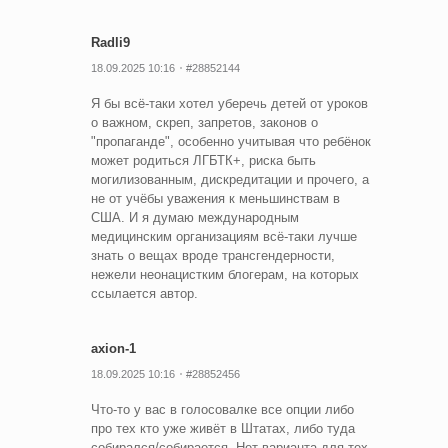
Radli9
18.09.2025 10:16
#28852144
Я бы всё-таки хотел уберечь детей от уроков
о важном, скреп, запретов, законов о
"пропаганде", особенно учитывая что ребёнок
может родиться ЛГБТК+, риска быть
могилизованным, дискредитации и прочего, а
не от учёбы уважения к меньшинствам в
США. И я думаю международным
медицинским организациям всё-таки лучше
знать о вещах вроде трансгендерности,
нежели неонацистким блогерам, на которых
ссылается автор.
axion-1
18.09.2025 10:16
#28852456
Что-то у вас в голосовалке все опции либо
про тех кто уже живёт в Штатах, либо туда
собирался/собирается. Нет варианта для тех