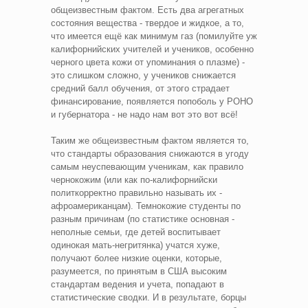
общеизвестным фактом. Есть два агрегатных
состояния вещества - твердое и жидкое, а то,
что имеется ещё как минимум газ (помилуйте уж
калифорнийских учителей и учеников, особенно
черного цвета кожи от упоминания о плазме) -
это слишком сложно, у учеников снижается
средний балл обучения, от этого страдает
финансирование, появляется попоболь у РОНО
и губернатора - не надо нам вот это вот всё!
Таким же общеизвестным фактом является то,
что стандарты образования снижаются в угоду
самым неуспевающим ученикам, как правило
чернокожим (или как по-калифорнийски
политкорректно правильно называть их -
афроамериканцам). Темнокожие студенты по
разным причинам (по статистике основная -
неполные семьи, где детей воспитывает
одинокая мать-негритянка) учатся хуже,
получают более низкие оценки, которые,
разумеется, по принятым в США высоким
стандартам ведения и учета, попадают в
статистические сводки. И в результате, борцы