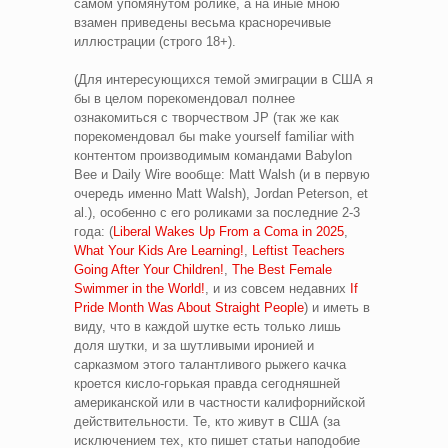
самом упомянутом ролике, а на иные мною
взамен приведены весьма красноречивые
иллюстрации (строго 18+).
(Для интересующихся темой эмиграции в США я
бы в целом порекомендовал полнее
ознакомиться с творчеством JP (так же как
порекомендовал бы make yourself familiar with
контентом производимым командами Babylon
Bee и Daily Wire вообще: Matt Walsh (и в первую
очередь именно Matt Walsh), Jordan Peterson, et
al.), особенно с его роликами за последние 2-3
года: (
Liberal Wakes Up From a Coma in 2025
,
What Your Kids Are Learning!
,
Leftist Teachers
Going After Your Children!
,
The Best Female
Swimmer in the World!
, и из совсем недавних
If
Pride Month Was About Straight People
) и иметь в
виду, что в каждой шутке есть только лишь
доля шутки, и за шутливыми иронией и
сарказмом этого талантливого рыжего качка
кроется кисло-горькая правда сегодняшней
американской или в частности калифорнийской
действительности. Те, кто живут в США (за
исключением тех, кто пишет статьи наподобие