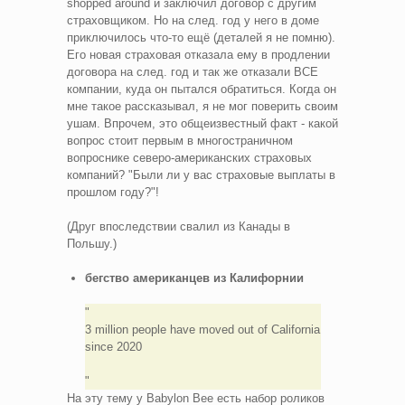
shopped around и заключил договор с другим
страховщиком. Но на след. год у него в доме
приключилось что-то ещё (деталей я не помню).
Его новая страховая отказала ему в продлении
договора на след. год и так же отказали ВСЕ
компании, куда он пытался обратиться. Когда он
мне такое рассказывал, я не мог поверить своим
ушам. Впрочем, это общеизвестный факт - какой
вопрос стоит первым в многостраничном
вопроснике северо-американских страховых
компаний? "Были ли у вас страховые выплаты в
прошлом году?"!
(Друг впоследствии свалил из Канады в
Польшу.)
бегство американцев из Калифорнии
3 million people have moved out of California
since 2020
На эту тему у Babylon Bee есть набор роликов