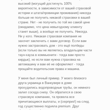
высокий (могущий достигнуть 100%
вероятности, в зависимости от вашей страховой
истории и штата/провинции проживания) никогда
больше не получить никакой страховки в вашей
стране. Нет - не получить по той же самой цене
(ожидаемо, что цена невыгодному клиенту
станет выше), а вообще не получить. Никогда.
Ни у кого. Никакая страховая компания не
захочет заключить с вами договор. Если вам
нужно застраховать дом - это ещё полбеды
(если только вы не являетесь владельцем части
таун-хауза в коммьюнити - тогда вам просто
кирдык), но если вам нужна страховка на
автомашину и вам её не оформляют - тогда
прощайте водительские права и машина.
У меня был личный пример. У моего близкого
друга украинца в Ванкувере в доме
прохудились водопроводные трубы, он немного
залил соседа снизу. Он обратился в свою
страховую компанию, та провела все
причитающиеся выплаты, и (сюрприз!) на след.
год существенно подняла premium. Друг