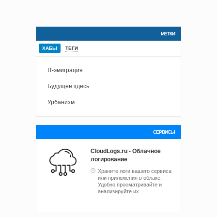
МЕТКИ
ХАБЫ
ТЕГИ
IT-эмиграция
Будущее здесь
Урбанизм
СЕРВИСЫ
CloudLogs.ru - Облачное
логирование
Храните логи вашего сервиса
или приложения в облаке.
Удобно просматривайте и
анализируйте их.