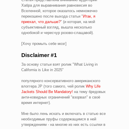
Хабра для выравнивания равновесия во
Вселенной, которое оказалось немножечко
перекошено после выхода статьи "
Итак, я
приехал, что дальше?
" (и которая, на мой
субъективный взгляд, вышла несколько
однобокой и чересчур розово-слащавой).
[Хочу промыть себе мозг]
Disclaimer #1
За основу статьи взят ролик "What Living in
California is Like in 2025"
популярного консервативного американского
влоггера JP (того самого, чей ролик
Why Life
Jackets Should Be Mandatory!
на тему бредовых
анти-ковидных ограничений "взорвал" в своё
время интернет).
Мне было лень искать и включать в статью все
необходимые пруфы содержащимся в ней
утверждениям - на многие из них есть ссылки в