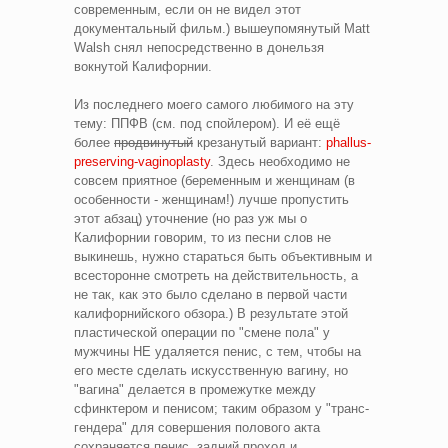
современным, если он не видел этот
документальный фильм.) вышеупомянутый Matt
Walsh снял непосредственно в донельзя
вокнутой Калифорнии.
Из последнего моего самого любимого на эту
тему: ППФВ (см. под спойлером). И её ещё
более
продвинутый
крезанутый вариант:
phallus-
preserving-vaginoplasty
. Здесь необходимо не
совсем приятное (беременным и женщинам (в
особенности - женщинам!) лучше пропустить
этот абзац) уточнение (но раз уж мы о
Калифорнии говорим, то из песни слов не
выкинешь, нужно стараться быть объективным и
всесторонне смотреть на действительность, а
не так, как это было сделано в первой части
калифорнийского обзора.)
В результате этой
пластической операции по "смене пола" у
мужчины НЕ удаляется пенис, с тем, чтобы на
его месте сделать искусственную вагину, но
"вагина" делается в промежутке между
сфинктером и пенисом; таким образом у "транс-
гендера" для совершения полового акта
сохраняется пенис, задний проход и