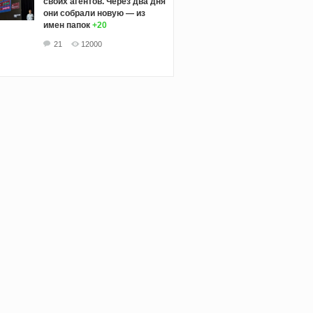
своих агентов. Через два дня
они собрали новую — из
имен папок
+20
21
12000