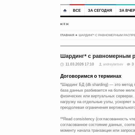
ВСЕ
ЗА СЕГОДНЯ
ЗА ВЧЕ
ГЛАВНАЯ
ШАРДИНГ* С РАВНОМЕРНЫМ РАСПР
Шардинг* с равномерным 
11.03.2026 17:10
3
andreylartsev
Договоримся о терминах
*Шардинг БД (db sharding) — это метод
база данных разбивается на более мелк
физических или виртуальных серверах.
нагрузку на отдельные узлы, ускоряет 
преодолевая ограничения вертикальног
**Read consistency (согласованность чте
согласованное состояние данных, соот
моменту начала транзакции или запроса