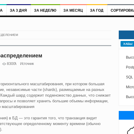
РА
ЗА 3 ДНЯ
ЗА НЕДЕЛЮ
ЗА МЕСЯЦ
ЗА ГОД
СОРТИРОВК
ЕДЕЛЕНИЕМ
ХАБЫ
распределением
Выс
8300
Источник
Post
SQL
 горизонтального масштабирования, при котором большая
Micr
ие, независимые части (shards), размещаемые на разных
 Каждый шард содержит подмножество данных, что снижает
Высо
запросы и позволяет хранить большие объемы информации,
о масштабирования
ния) в БД — это гарантия того, что транзакция видит
ветствующее определенному моменту времени (обычно
).