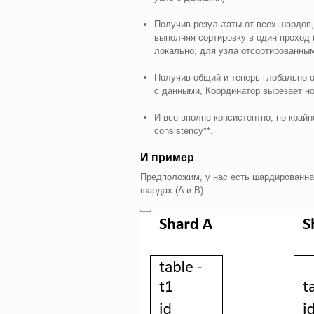
Получив результаты от всех шардов
выполняя сортировку в один проход
локально, для узла отсортированны
Получив общий и теперь глобально о
с данными, Координатор вырезает н
И все вполне консистентно, по крайн
consistency**.
И пример
Предположим, у нас есть шардированная 
шардах (A и B).