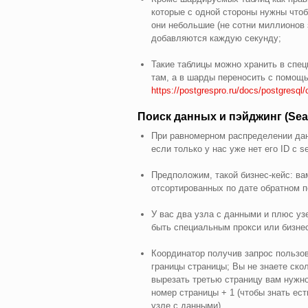
которые с одной стороны нужны чтоб
они небольшие (не сотни миллионов з
добавляются каждую секунду;
Такие таблицы можно хранить в спе
там, а в шарды переносить с помощь
https://postgrespro.ru/docs/postgresql/c
Поиск данных и пэйджинг (Sear
При равномерном распределении дан
если только у нас уже нет его ID с 
Предположим, такой бизнес-кейс: вам
отсортированных по дате обратном п
У вас два узла с данными и плюс уз
быть специальным прокси или бизнес
Координатор получив запрос пользов
границы страницы; Вы не знаете ско
вырезать третью страницу вам нужно 
номер страницы + 1 (чтобы знать ес
узле с данными)