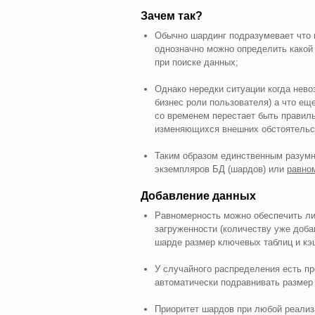
Зачем так?
Обычно шардинг подразумевает что 
однозначно можно определить какой 
при поиске данных;
Однако нередки ситуации когда нево
бизнес роли пользователя) а что е
со временем перестает быть правиль
изменяющихся внешних обстоятельст
Таким образом единственным разум
экземпляров БД (шардов) или
равно
Добавление данных
Равномерность можно обеспечить либ
загруженности (количеству уже доба
шарде размер ключевых таблиц и кэш
У случайного распределения есть пр
автоматически подравнивать размер
Приоритет шардов при любой реализа