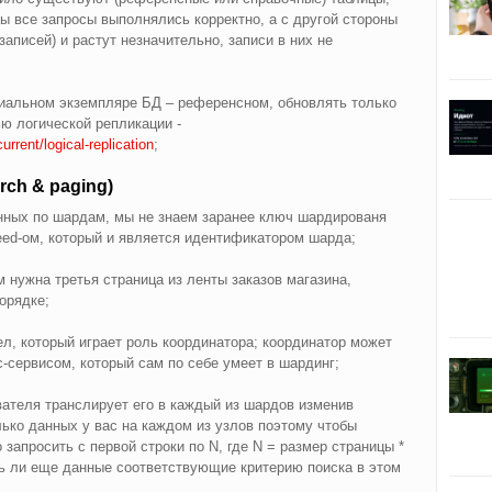
ы все запросы выполнялись корректно, а с другой стороны
аписей) и растут незначительно, записи в них не
циальном экземпляре БД – референсном, обновлять только
ю логической репликации -
urrent/logical-replication
;
ch & paging)
ных по шардам, мы не знаем заранее ключ шардированя
seed-ом, который и является идентификатором шарда;
 нужна третья страница из ленты заказов магазина,
орядке;
ел, который играет роль координатора; координатор может
-сервисом, который сам по себе умеет в шардинг;
ателя транслирует его в каждый из шардов изменив
лько данных у вас на каждом из узлов поэтому чтобы
запросить с первой строки по N, где N = размер страницы *
ть ли еще данные соответствующие критерию поиска в этом