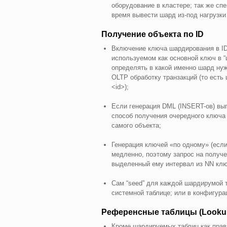
оборудование в кластере; так же сп
время вывести шард из-под нагрузки
Получение объекта по ID
Включение ключа шардирования в ID 
используемом как основной ключ в “
определять в какой именно шард нуж
OLTP обработку транзакций (то ес
<id>);
Если генерация DML (INSERT-ов) вып
способ получения очередного ключа
самого объекта;
Генерация ключей «по одному» (если
медленно, поэтому запрос на получ
выделенный ему интервал из NN клю
Сам “seed” для каждой шардирумой 
системной таблице; или в конфигура
Референсные таблицы (Lookup
Кроме шардируемых таблиц как прав