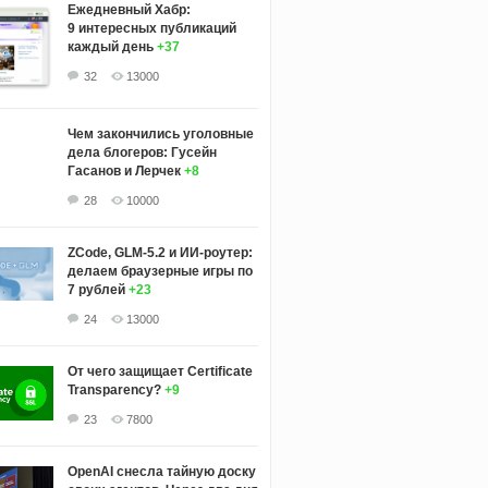
Ежедневный Хабр:
9 интересных публикаций
каждый день
+37
32
13000
Чем закончились уголовные
дела блогеров: Гусейн
Гасанов и Лерчек
+8
28
10000
ZCode, GLM-5.2 и ИИ-роутер:
делаем браузерные игры по
7 рублей
+23
24
13000
От чего защищает Certificate
Transparency?
+9
23
7800
OpenAI снесла тайную доску