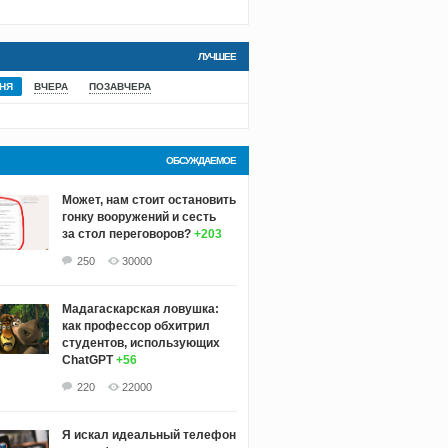
ЛУЧШЕЕ
НЯ
ВЧЕРА
ПОЗАВЧЕРА
ОБСУЖДАЕМОЕ
Может, нам стоит остановить
гонку вооружений и сесть
за стол переговоров?
+203
250
30000
Мадагаскарская ловушка:
как профессор обхитрил
студентов, использующих
ChatGPT
+56
220
22000
Я искал идеальный телефон