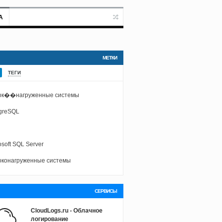
А
МЕТКИ
ТЕГИ
ок��нагруженные системы
greSQL
osoft SQL Server
конагруженные системы
СЕРВИСЫ
CloudLogs.ru - Облачное
логирование