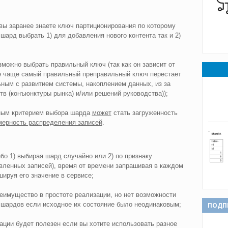
вы заранее знаете ключ партиционирования по которому
шард выбрать 1) для добавления нового контента так и 2)
зможно выбрать правильный ключ (так как он зависит от
ще чаще самый правильный преправильный ключ перестает
ным с развитием системы, накоплением данных, из за
в (конъюнктуры рынка) и/или решений руководства));
ным критерием выбора шарда
может
стать загруженность
мерность распределения записей
.
о 1) выбирая шард случайно или 2) по признаку
вленных записей), время от времени запрашивая в каждом
ируя его значение в сервисе;
еимущество в простоте реализации, но нет возможности
 шардов если исходное их состояние было неодинаковым;
ПОДП
ции будет полезен если вы хотите использовать разное