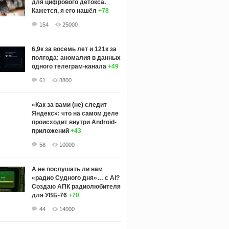
для цифрового детокса.
Кажется, я его нашёл
+78
154
25000
6,9к за восемь лет и 121к за
полгода: аномалия в данных
одного телеграм-канала
+49
61
8800
«Как за вами (не) следит
Яндекс»: что на самом деле
происходит внутри Android-
приложений
+43
58
10000
А не послушать ли нам
«радио Судного дня»… с AI?
Создаю АПК радиолюбителя
для УВБ-76
+70
44
14000