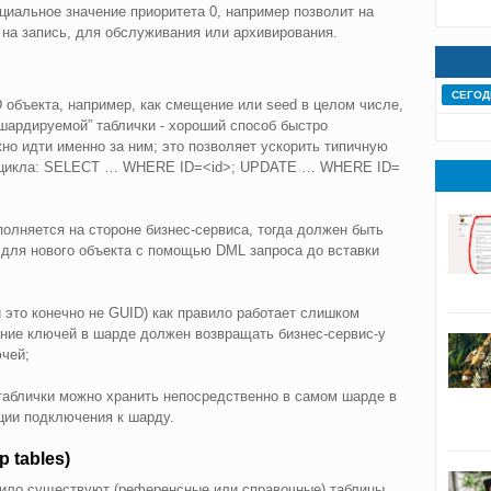
ециальное значение приоритета 0, например позволит на
 на запись, для обслуживания или архивирования.
СЕГОД
объекта, например, как смещение или seed в целом числе,
шардируемой” таблички - хороший способ быстро
но идти именно за ним; это позволяет ускорить типичную
ть цикла: SELECT … WHERE ID=<id>; UPDATE … WHERE ID=
олняется на стороне бизнес-сервиса, тогда должен быть
 для нового объекта с помощью DML запроса до вставки
 это конечно не GUID) как правило работает слишком
ение ключей в шарде должен возвращать бизнес-сервис-у
чей;
таблички можно хранить непосредственно в самом шарде в
ции подключения к шарду.
 tables)
ило существуют (референсные или справочные) таблицы,