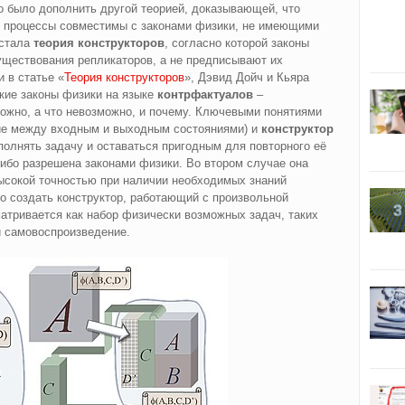
 было дополнить другой теорией, доказывающей, что
е процессы совместимы с законами физики, не имеющими
 стала
теория конструкторов
, согласно которой законы
ществования репликаторов, а не предписывают их
 в статье «
Теория конструкторов
», Дэвид Дойч и Кьяра
ие законы физики на языке
контрфактуалов
–
можно, а что невозможно, и почему. Ключевыми понятиями
ие между входным и выходным состояниями) и
конструктор
полнять задачу и оставаться пригодным для повторного её
ибо разрешена законами физики. Во втором случае она
ысокой точностью при наличии необходимых знаний
о создать конструктор, работающий с произвольной
атривается как набор физически возможных задач, таких
и самовоспроизведение.