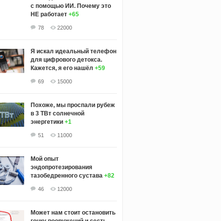
с помощью ИИ. Почему это
НЕ работает
+65
78
22000
Я искал идеальный телефон
для цифрового детокса.
Кажется, я его нашёл
+59
69
15000
Похоже, мы проспали рубеж
в 3 ТВт солнечной
энергетики
+1
51
11000
Мой опыт
эндопротезирования
тазобедренного сустава
+82
46
12000
Может нам стоит остановить
гонку вооружений и сесть