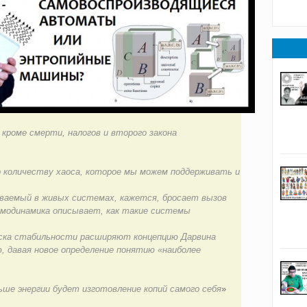
 кроме смерти, налогов и второго закона
 количеству хаоса, которое мы можем поддерживать и
иваемый в живых системах, кажется, бросает вызов
рмодинамика описывает, как такие системы
оиска стабильности расширяют концепцию Дарвина
, давая новое определение понятию «наиболее
ше энергии будет изготовление копий самого себя
»