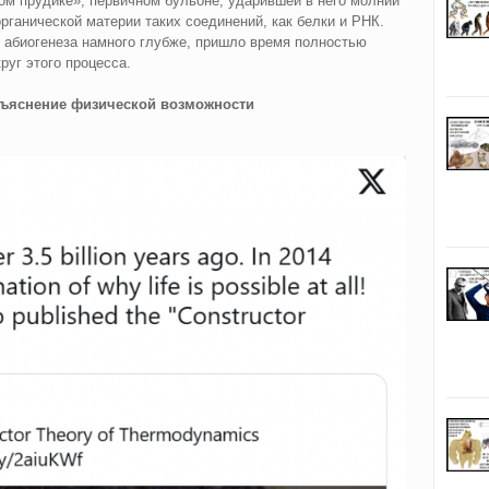
ом прудике», первичном бульоне, ударившей в него молнии
рганической материи таких соединений, как белки и РНК.
 абиогенеза намного глубже, пришло время полностью
руг этого процесса.
бъяснение физической возможности