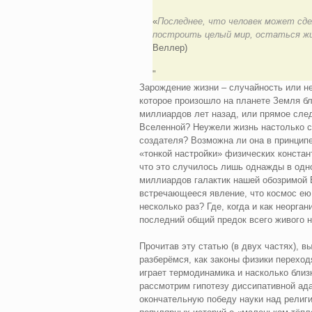
«
Последнее, что человек может сде
построить целый мир, остаться жи
Веллер)
Зарождение жизни – случайность или не
которое произошло на планете Земля б
миллиардов лет назад, или прямое след
Вселенной? Неужели жизнь настолько сл
создателя? Возможна ли она в принцип
«тонкой настройки» физических констан
что это случилось лишь однажды в одно
миллиардов галактик нашей обозримой 
встречающееся явление, что космос ею 
несколько раз? Где, когда и как неорга
последний общий предок всего живого 
Прочитав эту статью (в двух частях), 
разберёмся, как законы физики переход
играет термодинамика и насколько близ
рассмотрим гипотезу диссипативной ада
окончательную победу науки над религи