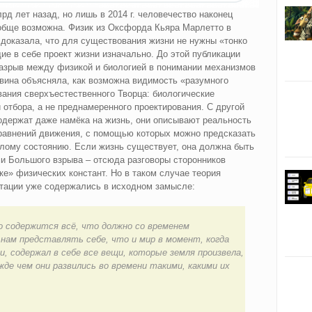
д лет назад, но лишь в 2014 г. человечество наконец
обще возможна. Физик из Оксфорда Кьяра Марлетто в
 доказала, что для существования жизни не нужны «тонко
е в себе проект жизни изначально. До этой публикации
азрыв между физикой и биологией в понимании механизмов
вина объясняла, как возможна видимость «разумного
ания сверхъестественного Творца: биологические
 отбора, а не преднамеренного проектирования. С другой
одержат даже намёка на жизнь, они описывают реальность
равнений движения, с помощью которых можно предсказать
лому состоянию. Если жизнь существует, она должна быть
 Большого взрыва – отсюда разговоры сторонников
ке» физических констант. Но в таком случае теория
птации уже содержались в исходном замысле:
мо содержится всё, что должно со временем
 нам представлять себе, что и мир в момент, когда
, содержал в себе все вещи, которые земля произвела,
жде чем они развились во времени такими, какими их