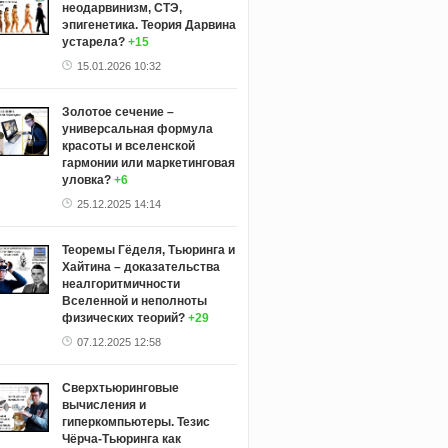
неодарвинизм, СТЭ,
эпигенетика. Теория Дарвина
устарела?
+15
15.01.2026 10:32
Золотое сечение –
универсальная формула
красоты и вселенской
гармонии или маркетинговая
уловка?
+6
25.12.2025 14:14
Теоремы Гёделя, Тьюринга и
Хайтина – доказательства
неалгоритмичности
Вселенной и неполноты
физических теорий?
+29
07.12.2025 12:58
Сверхтьюринговые
вычисления и
гиперкомпьютеры. Тезис
Чёрча-Тьюринга как