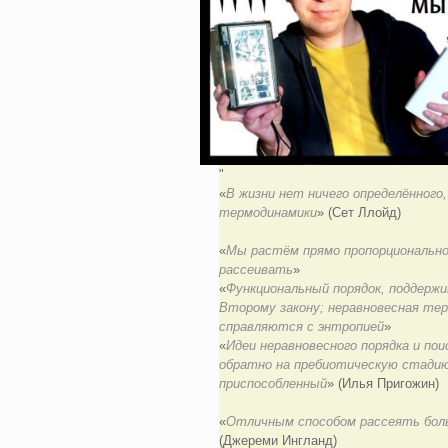
«
В жизни нет ничего определённого,
термодинамики
» (Сет Ллойд)
«
Мы растём прямо пропорционально
рассеивать
»
«
Функциональный порядок, поддерж
Второму закону; неравновесная те
справляются с энтропией
»
«
Идеи неравновесного порядка и п
обратно на пребиотическую стадию
приспособленный
» (Илья Пригожин)
«
Отличным способом рассеять боль
(Джереми Ингланд)