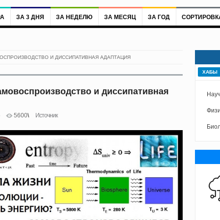
РА
ЗА 3 ДНЯ
ЗА НЕДЕЛЮ
ЗА МЕСЯЦ
ЗА ГОД
СОРТИРОВК
ВОСПРОИЗВОДСТВО И ДИССИПАТИВНАЯ АДАПТАЦИЯ
ХАБЫ
Самовоспроизводство и диссипативная
Науч
Физи
5
5600
Источник
Биол