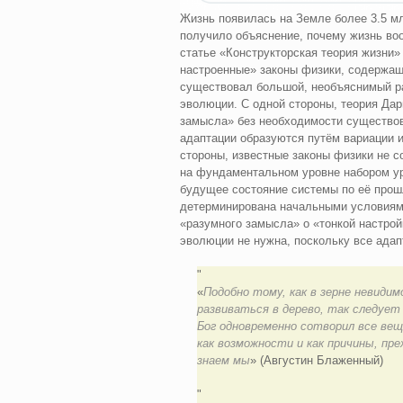
Жизнь появилась на Земле более 3.5 млр
получило объяснение, почему жизнь во
статье «Конструкторская теория жизни»
настроенные» законы физики, содержащи
существовал большой, необъяснимый р
эволюции. С одной стороны, теория Дар
замысла» без необходимости существов
адаптации образуются путём вариации и
стороны, известные законы физики не с
на фундаментальном уровне набором у
будущее состояние системы по её прош
детерминирована начальными условиями
«разумного замысла» о «тонкой настрой
эволюции не нужна, поскольку все ада
«
Подобно тому, как в зерне невиди
развиваться в дерево, так следует
Бог одновременно сотворил все вещи
как возможности и как причины, пре
знаем мы
» (Августин Блаженный)