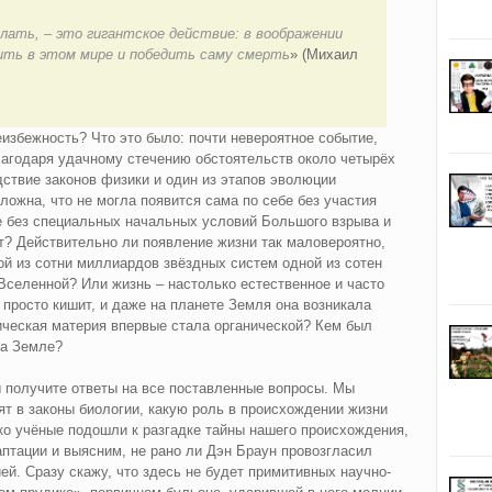
лать, – это гигантское действие: в воображении
ть в этом мире и победить саму смерть
» (Михаил
избежность? Что это было: почти невероятное событие,
лагодаря удачному стечению обстоятельств около четырёх
ствие законов физики и один из этапов эволюции
ожна, что не могла появится сама по себе без участия
е без специальных начальных условий Большого взрыва и
т? Действительно ли появление жизни так маловероятно,
й из сотни миллиардов звёздных систем одной из сотен
Вселенной? Или жизнь – настолько естественное и часто
просто кишит, и даже на планете Земля она возникала
ническая материя впервые стала органической? Кем был
на Земле?
вы получите ответы на все поставленные вопросы. Мы
ят в законы биологии, какую роль в происхождении жизни
ко учёные подошли к разгадке тайны нашего происхождения,
птации и выясним, не рано ли Дэн Браун провозгласил
ей. Сразу скажу, что здесь не будет примитивных научно-