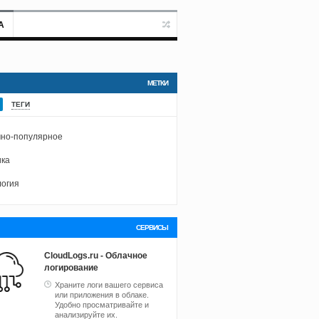
А
МЕТКИ
ТЕГИ
но-популярное
ка
огия
СЕРВИСЫ
CloudLogs.ru - Облачное
логирование
Храните логи вашего сервиса
или приложения в облаке.
Удобно просматривайте и
анализируйте их.