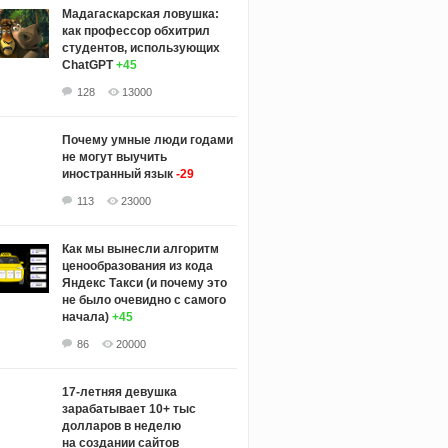
Мадагаскарская ловушка:
как профессор обхитрил
студентов, использующих
ChatGPT
+45
128
13000
Почему умные люди годами
не могут выучить
иностранный язык
-29
113
23000
Как мы вынесли алгоритм
ценообразования из кода
Яндекс Такси (и почему это
не было очевидно с самого
начала)
+45
86
20000
17-летняя девушка
зарабатывает 10+ тыс
долларов в неделю
на создании сайтов