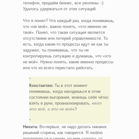
телефон, продаём бизнес, все уволены :-)
Удалось удержаться от этих ситуаций.
Что я понял? Что каждый раз, когда понимаешь,
что «не моё», важно понять, «что именно не
твоё». Понял, что такая ситуация является
отсутствием или потерей управляемости. То
есть, когда какие-то процессы идут не как ты
задумал, ты понимаешь, что ты не
контролируешь ситуацию и думаешь, что «это
не моё». Нужно понять, какие именно процессы
или что из всего перестало работать.
Константин:
Ты в этот момент
понимаешь, когда находишься в этом
состоянии выгорания, можешь себя чётко
взять в руки, проанализировать, «
вот
это моё, а это не моё
»?
Никита:
Во-первых, не надо делать никаких
решений сгоряча, как говорится. Я люблю
поторопиться в целом, но мне удалось со