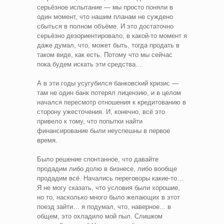
серьёзное испытание — мы просто поняли в
один момент, что нашим планам не суждено
сбыться в полном объёме. И это достаточно
серьёзно дезориентировало, в какой-то момент я
даже думал, что, может быть, тогда продать в
таком виде, как есть. Потому что мы сейчас
пока будем искать эти средства…
А в эти годы усугубился банковский кризис —
там не один банк потерял лицензию, и в целом
начался пересмотр отношения к кредитованию в
сторону ужесточения. И, конечно, всё это
привело к тому, что попытки найти
финансирование были неуспешны в первое
время.
Было решение спонтанное, что давайте
продадим либо долю в бизнесе, либо вообще
продадим всё. Начались переговоры какие-то…
Я не могу сказать, что условия были хорошие,
но то, насколько много было желающих в этот
поезд зайти… я подумал, что, наверное... в
общем, это охладило мой пыл. Слишком