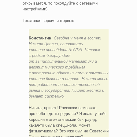
открывается, то поколдуйте с сетевыми
настройками):
Текстовая версия интервью:
Константин:
Сегодня у меня в гостях
Никита Цаплин, основатель
хостинг‑провайдера RUVDS. Человек
с редким бэкграундом:
от вычислительной математики и
алгоритмического трейдинга
к построению одного из самых заметных
хостинг‑бизнеса в стране. Никита много
лет работает на стыке технологий,
рынка и государства. Пишет жёстко и
думает системно.
Никита, привет! Расскажи немножко
про себя: где ты родился? Я знаю, у тебя
хороший математический бэкграунд,
какая‑то была спецшкола, может
физмат‑школа? Это уже был не Советский
Союз, насколько я понимаю?