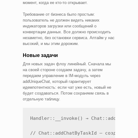
момент, когда ее кто-то открывает.
Требование от бизнеса было простым:
пользователь не должен видеть никаких
индикаторов загрузки или сообщений о
конвертации данных. Все должно происходить
незаметно, без остановки сервиса. Аптайм у нас
высокий, и мы этим дорожим.
Новые задачи
Для новых задач флоу линейный. Сначала мы
на своей стороне создаем задачу, а затем
передаем управление в IM-модуль через
addUniqueChat, который гарантирует
идемпотентность: если чат уже есть, новый не
будет создаваться. Потом сохраняем связь в
отдельную таблицу.
Handler::__invoke() → Chat::addChatByTa
// Chat::addChatByTaskId — создаем чат 