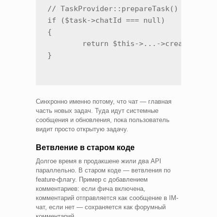
// TaskProvider::prepareTask()

if ($task->chatId === null)

{

	return $this->...->createChatForExistingTask($task);

}
Синхронно именно потому, что чат — главная
часть новых задач. Туда идут системные
сообщения и обновления, пока пользователь
видит просто открытую задачу.
Ветвление в старом коде
Долгое время в продакшене жили два API
параллельно. В старом коде — ветвления по
feature-флагу. Пример с добавлением
комментариев: если фича включена,
комментарий отправляется как сообщение в IM-
чат, если нет — сохраняется как форумный
комментарий.