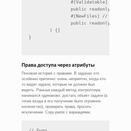
		#[Validatable]

		public readonly ?UserCollection $accomplices = null,

		#[NewFiles] // кастомный валидатор

		public readonly array $fileIds,

	) {}

}
Права доступа через атрибуты
Похожая история с правами. В задачах это
особенно критично: очень неприятно, когда кто-
то видит задачи, которые не должен был
видеть. Раньше каждый метод контроллера
начинался одинаково: достать объект задачи (а
точек входа в его получение было огромное
количество), проверить права, бросить
исключение. Copy-paste с вариациями.
// Было
