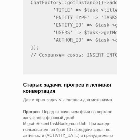
ChatFactory::getInstance()->addUniqueCh
	'TITLE' => $task->title,

	'ENTITY_TYPE' => 'TASKS_TASK',

	'ENTITY_ID' => $task->getId(),

	'USERS' => $task->getMemberIds(),

	'AUTHOR_ID' => $task->creator->id,

]);

// Сохраняем связь: INSERT INTO b_task
Старые задачи: прогрев и ленивая
конвертация
Для старых задач мы сделали два механизма.
Прогрев
. Перед включением фичи на портале
запускался фоновый джоб
MigrateRecentTaskBackgroundJob. При заходе
пользователя он брал 10 последних задач по
активности (ACTIVITY_DATE) и принудительно