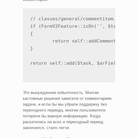
// classes/general/commentitem.php

if (FormV2Feature::isOn('', $task->grou
{

	return self::addCommentInChat($taskParams, $arFields);  // V2: сообщение в IM-чат

}

return self::add($task, $arFields); //
Это вынужденная избыточность. Многие
кастомные решения зависели от комментариев
задачи, и если бы мы убрали поддержку без
переходного периода, многие пользователи
потеряли бы важную информацию. Когда
раскатились на всех и переходный период
закончился, стало легче.