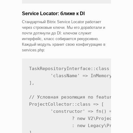
Service Locator: ближе к DI
Стандартный Bitrix Service Locator работает
через строковые ключи. Мы его доработали и
почти дотянули до DI: ключом служит
интерфейс, класс собирается рекурсивно.
Каждый модуль хранит свою конфигурацию в
services.php:
TaskRepositoryInterface::class => [

	'className' => InMemoryTaskRepository::class,

],

// Условная резолюция по feature-флагу

ProjectCollector::class => [

	'constructor' => fn() => FormV2Feature::isOn()

		? new V2\ProjectCollector()

		: new Legacy\ProjectCollector(),

],