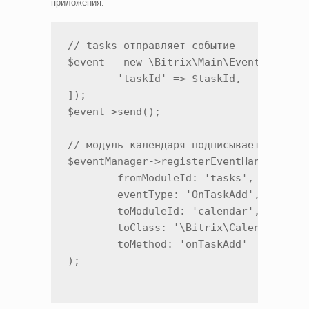
приложения.
// tasks отправляет событие

$event = new \Bitrix\Main\Event(moduleI
	'taskId' => $taskId,

]);

$event->send();

// модуль календаря подписывается в ins
$eventManager->registerEventHandler(

	fromModuleId: 'tasks',

	eventType: 'OnTaskAdd',

	toModuleId: 'calendar',

	toClass: '\Bitrix\Calendar\Integration\TasksHandler',

	toMethod: 'onTaskAdd'

);