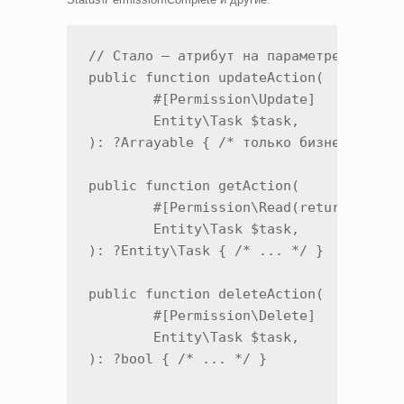
// Стало — атрибут на параметре контрол
public function updateAction(

	#[Permission\Update]

	Entity\Task $task,

): ?Arrayable { /* только бизнес-логика
public function getAction(

	#[Permission\Read(returnTrueIfNotExist: true)]

	Entity\Task $task,

): ?Entity\Task { /* ... */ }

public function deleteAction(

	#[Permission\Delete]

	Entity\Task $task,

): ?bool { /* ... */ }