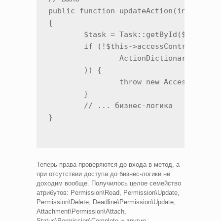
public function updateAction(int $taskI
{

	$task = Task::getById($taskId);

	if (!$this->accessController->check(

		ActionDictionary::ACTION_TASK_UPDATE, $task

	)) {

		throw new AccessDeniedException();

	}

	// ... бизнес-логика

}
Теперь права проверяются до входа в метод, а
при отсутствии доступа до бизнес-логики не
доходим вообще. Получилось целое семейство
атрибутов: Permission\Read, Permission\Update,
Permission\Delete, Deadline\Permission\Update,
Attachment\Permission\Attach,
Status\Permission\Complete и другие.