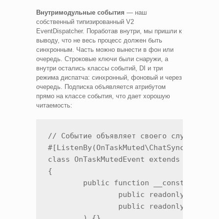
Внутримодульные события
— наш
собственный типизированный V2
EventDispatcher. Поработав внутри, мы пришли к
выводу, что не весь процесс должен быть
синхронным. Часть можно вынести в фон или
очередь. Строковые ключи были снаружи, а
внутри остались классы событий, DI и три
режима диспатча: синхронный, фоновый и через
очередь. Подписка объявляется атрибутом
прямо на классе события, что дает хорошую
читаемость:
// Событие объявляет своего слушателя п
#[ListenBy(OnTaskMuted\ChatSync::class)
class OnTaskMutedEvent extends Event

{

	public function __construct(

		public readonly Entity\Task $task,

		public readonly Entity\User $user,

	) {}
