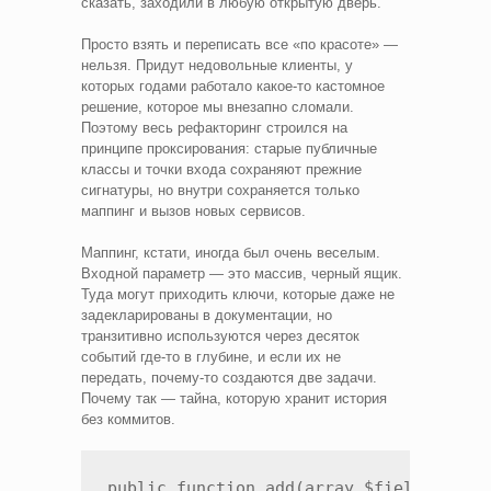
сказать, заходили в любую открытую дверь.
Просто взять и переписать все «по красоте» —
нельзя. Придут недовольные клиенты, у
которых годами работало какое-то кастомное
решение, которое мы внезапно сломали.
Поэтому весь рефакторинг строился на
принципе проксирования: старые публичные
классы и точки входа сохраняют прежние
сигнатуры, но внутри сохраняется только
маппинг и вызов новых сервисов.
Маппинг, кстати, иногда был очень веселым.
Входной параметр — это массив, черный ящик.
Туда могут приходить ключи, которые даже не
задекларированы в документации, но
транзитивно используются через десяток
событий где-то в глубине, и если их не
передать, почему-то создаются две задачи.
Почему так — тайна, которую хранит история
без коммитов.
public function add(array $fields): Tas