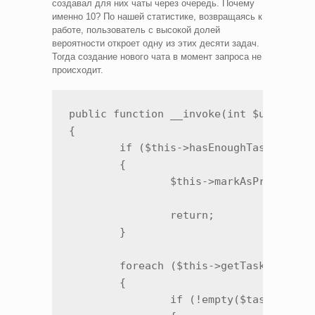
создавал для них чаты через очередь. Почему
именно 10? По нашей статистике, возвращаясь к
работе, пользователь с высокой долей
вероятности откроет одну из этих десяти задач.
Тогда создание нового чата в момент запроса не
происходит.
public function __invoke(int $userId, i
{

	if ($this->hasEnoughTasksWithChat($userId, $limit))

	{

		$this->markAsProcessed($userId);

		return;

	}

	foreach ($this->getTasks($userId, $limit) as $task)

	{

		if (!empty($task['TASKS_INTERNALS_TASK_CHAT_TASK_CHAT_ID']))
