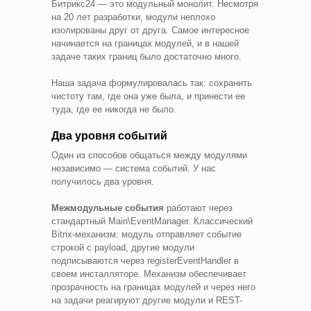
Битрикс24 — это модульный монолит. Несмотря
на 20 лет разработки, модули неплохо
изолированы друг от друга. Самое интересное
начинается на границах модулей, и в нашей
задаче таких границ было достаточно много.
Наша задача формулировалась так: сохранить
чистоту там, где она уже была, и принести ее
туда, где ее никогда не было.
Два уровня событий
Один из способов общаться между модулями
независимо — система событий. У нас
получилось два уровня.
Межмодульные события
работают через
стандартный Main\EventManager. Классический
Bitrix-механизм: модуль отправляет событие
строкой с payload, другие модули
подписываются через registerEventHandler в
своем инсталляторе. Механизм обеспечивает
прозрачность на границах модулей и через него
на задачи реагируют другие модули и REST-