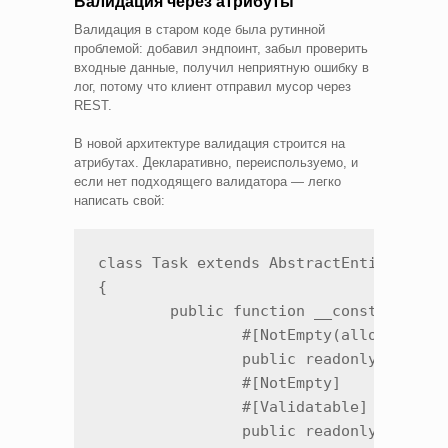
Валидация через атрибуты
Валидация в старом коде была рутинной
проблемой: добавил эндпоинт, забыл проверить
входные данные, получил неприятную ошибку в
лог, потому что клиент отправил мусор через
REST.
В новой архитектуре валидация строится на
атрибутах. Декларативно, переиспользуемо, и
если нет подходящего валидатора — легко
написать свой:
class Task extends AbstractEntity

{

	public function __construct(

		#[NotEmpty(allowZero: true)]

		public readonly ?string $title = null,

		#[NotEmpty]

		#[Validatable] // валидирует вложенный объект

		public readonly ?User $creator = null,
