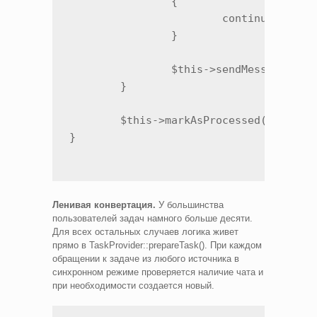
		{

			continue;

		}

		$this->sendMessageToQueue((int)$task['ID']);

	}

	$this->markAsProcessed($userId);

}
Ленивая конвертация.
У большинства
пользователей задач намного больше десяти.
Для всех остальных случаев логика живет
прямо в TaskProvider::prepareTask(). При каждом
обращении к задаче из любого источника в
синхронном режиме проверяется наличие чата и
при необходимости создается новый.