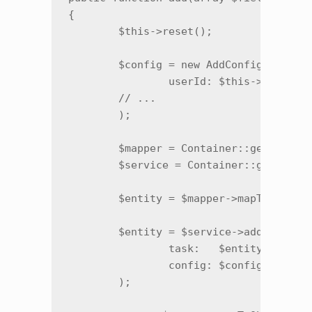
{

	$this->reset();

	$config = new AddConfig(

		userId: $this->userId,

	// ...

	);

	$mapper = Container::getInstance()->getOrmTaskMapper();

	$service = Container::getInstance()->getAddTaskService();

	$entity = $mapper->mapToEntity($fields, $this->skipTimeZoneFields);

	$entity = $service->add(

		task:   $entity,

		config: $config,

	);
