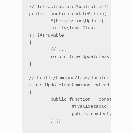
// Infrastructure/Controller/Task.php —
public function updateAction(

	#[Permission\Update]   // проверка прав (об этом дальше)

	Entity\Task $task,

): ?Arrayable

{

	// ...

	return (new UpdateTaskCommand($task, $config))->run();

}

// Public/Command/Task/UpdateTaskComman
class UpdateTaskCommand extends Abstrac
{

	public function __construct(

		#[Validatable]             // валидация (об этом тоже дальше)

		public readonly Entity\Task $task,

	) {}
