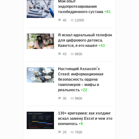
Мой опыт
эндопротезирования
тазобедренного сустава
+81
45
12000
Я искал идеальный телефон
для цифрового детокса.
Кажется, я его нашёл
+43
43
9600
Настоящий Assassin`s
Creed: информационная
безопасность ордена
тамплиеров – мифы и
реальность
+22
35
9800
130+ критериев: как холдинг
искал замену Excel и чем это
кончилось
+9
29
7500