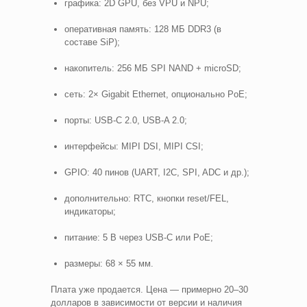
графика: 2D GPU, без VPU и NPU;
оперативная память: 128 МБ DDR3 (в
составе SiP);
накопитель: 256 МБ SPI NAND + microSD;
сеть: 2× Gigabit Ethernet, опционально PoE;
порты: USB-C 2.0, USB-A 2.0;
интерфейсы: MIPI DSI, MIPI CSI;
GPIO: 40 пинов (UART, I2C, SPI, ADC и др.);
дополнительно: RTC, кнопки reset/FEL,
индикаторы;
питание: 5 В через USB-C или PoE;
размеры: 68 × 55 мм.
Плата уже продается. Цена — примерно 20–30
долларов в зависимости от версии и наличия