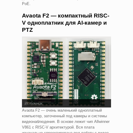
PoE.
Avaota F2 — компактный RISC-
V одноплатник для AI-камер и
PTZ
Источник
.
Avaota F2 — очень маленький одноплатный
компьютер, заточенный под камеры и системы
видеонаблюдения. В основе лежит чип Allwinner
V861 с RISC-V архитектурой. Вся плата
изначально спроектирована под работу с видео,