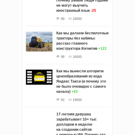
Почему умные люди годами
не могут выучить
иностранный язык
-25
89
19000
Как мы делаем беспилотные
тракторы без кабины:
рассказ главного
конструктора Когнитив
+122
88
16000
Как мы вынесли алгоритм
ценообразования из кода
Яндекс Такси (и почему это
не было очевидно с самого
начала)
+43
82
19000
17-летняя девушка
зарабатывает 10+ тыс
долларов в неделю
на создании сайтов
с помощью ИИ. Почему это