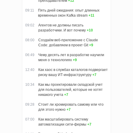
преподавателем
+12
09:11
Пять дней ожидания: опыт длинных
временных окон Kafka stream
+11
09:02
Агентов не должны писать
разработчики. И вот почему
+10
08:00
Создаём веб-приложение с Claude
Code: добавляем в проект Git
+9
06:49
Чему десять лет в разработке научили
меня о технологиях
+9
12:40
Как хаос в службах каталогов подвергает
риску вашу ИТ-инфраструктуру
+7
10:34
Как мы проектировали складской учет
для пользователей, которые не хотят
никакого учета
+7
09:28
Стоит ли хромировать самому или что
для этого нужно
+7
07:00
Как масштабировать систему
автоматизации сити-фермы
+7