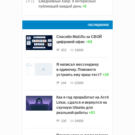
14:11
Ежедневный Хабр: 9 интересных
публикаций каждый день
+6
ОБСУЖДАЕМОЕ
Спасибо Mail.Ru за СВОЙ
цифровой офис
+69
253
19000
Я написал мессенджер
в одиночку. Поможете
устроить ему краш‑тест?
+29
144
22000
Как я год проработал на Arch
Linux, сдался и вернулся на
скучную Ubuntu для
реальной работы
+83
130
24000