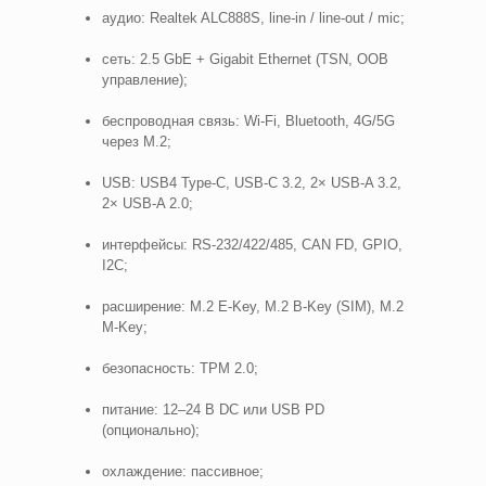
аудио: Realtek ALC888S, line-in / line-out / mic;
сеть: 2.5 GbE + Gigabit Ethernet (TSN, OOB
управление);
беспроводная связь: Wi-Fi, Bluetooth, 4G/5G
через M.2;
USB: USB4 Type-C, USB-C 3.2, 2× USB-A 3.2,
2× USB-A 2.0;
интерфейсы: RS-232/422/485, CAN FD, GPIO,
I2C;
расширение: M.2 E-Key, M.2 B-Key (SIM), M.2
M-Key;
безопасность: TPM 2.0;
питание: 12–24 В DC или USB PD
(опционально);
охлаждение: пассивное;