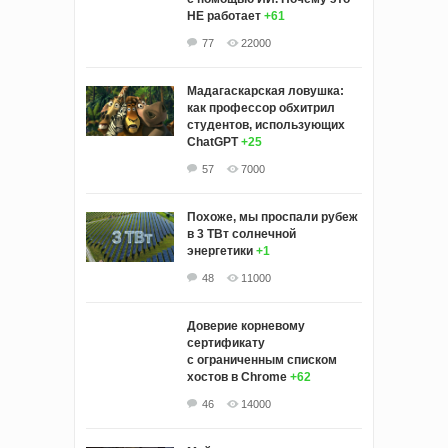
НЕ работает
+61
77
22000
Мадагаскарская ловушка:
как профессор обхитрил
студентов, использующих
ChatGPT
+25
57
7000
Похоже, мы проспали рубеж
в 3 ТВт солнечной
энергетики
+1
48
11000
Доверие корневому
сертификату
с ограниченным списком
хостов в Chrome
+62
46
14000