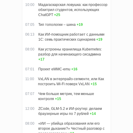
10:00
Мадагаскарская ловушка: как профессор
обхитрил студентов, использующих
ChatGPT
+25
07:05
Тип топологии – шина
+19
06:13
Как ИИ-помощник работает с данными
1С: семь практических сценариев
+19
08:00
Как устроены хранилища Kubernetes:
разбор для начинающего сисадмина
+17
07:01
Проект eMMC-emu
+16
11:00
VxLAN в энтерпрайз-сегменте, или Как
построить Wi-Fi поверх VxLAN
+15
07:07
Чем больше метрик, тем меньше
контроля
+15
12:00
ZCode, GLM-5.2 и ИИ-роутер: делаем
браузерные игры по 7 рублей
+14
08:00
«ИИ — убийца образования или его
второе дыхание?» Честный разговор с