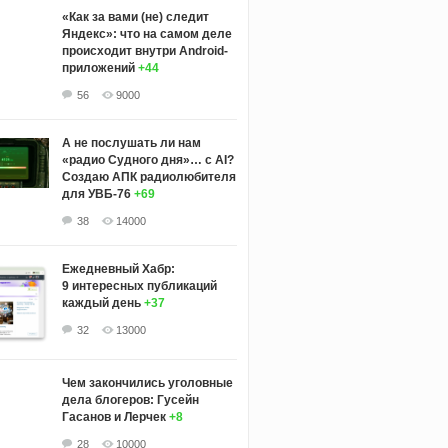
«Как за вами (не) следит
Яндекс»: что на самом деле
происходит внутри Android-
приложений
+44
56
9000
А не послушать ли нам
«радио Судного дня»… с AI?
Создаю АПК радиолюбителя
для УВБ-76
+69
38
14000
Ежедневный Хабр:
9 интересных публикаций
каждый день
+37
32
13000
Чем закончились уголовные
дела блогеров: Гусейн
Гасанов и Лерчек
+8
28
10000