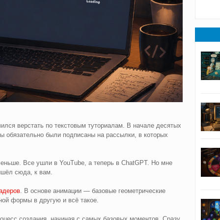
чился верстать по текстовым туториалам. В начале десятых
ы обязательно были подписаны на рассылки, в которых
.
еньше. Все ушли в YouTube, а теперь в ChatGPT. Но мне
ишёл сюда, к вам.
адеров
. В основе анимации — базовые геометрические
ной формы в другую и всё такое.
процесс создания, начиная с самых базовых моментов. Сразу