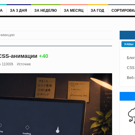
РА
ЗА 3 ДНЯ
ЗА НЕДЕЛЮ
ЗА МЕСЯЦ
ЗА ГОД
СОРТИРОВК
АНИМАЦИИ
ХАБЫ
 CSS-анимации
+40
Блог
11000
Источник
CSS
Веб-