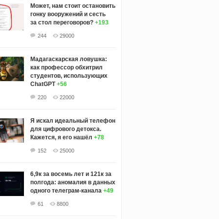
Может, нам стоит остановить
гонку вооружений и сесть
за стол переговоров?
+193
244
29000
Мадагаскарская ловушка:
как профессор обхитрил
студентов, использующих
ChatGPT
+56
220
22000
Я искал идеальный телефон
для цифрового детокса.
Кажется, я его нашёл
+78
152
25000
6,9к за восемь лет и 121к за
полгода: аномалия в данных
одного телеграм-канала
+49
61
8800