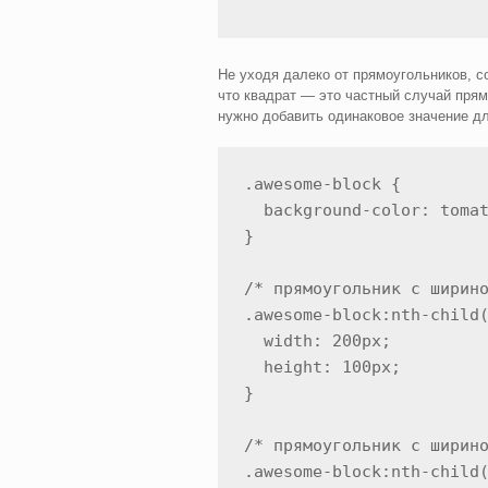
Не уходя далеко от прямоугольников, с
что квадрат — это частный случай прям
нужно добавить одинаковое значение д
.awesome-block {

  background-color: tomat
}

/* прямоугольник с ширино
.awesome-block:nth-child(
  width: 200px;

  height: 100px;

}

/* прямоугольник с ширино
.awesome-block:nth-child(