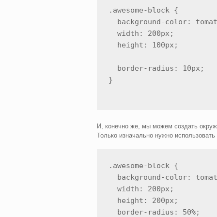
.awesome-block {

  background-color: tomat
  width: 200px;

  height: 100px;

  border-radius: 10px;

}
И, конечно же, мы можем создать окру
Только изначально нужно использовать 
.awesome-block {

  background-color: tomat
  width: 200px;

  height: 200px;

  border-radius: 50%;
