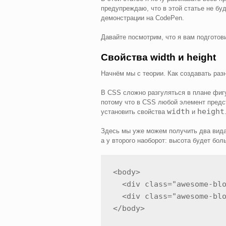
предупреждаю, что в этой статье не бу
демонстрации на CodePen.
Давайте посмотрим, что я вам подготов
Свойства width и height
Начнём мы с теории. Как создавать ра
В CSS сложно разгуляться в плане фигу
потому что в CSS любой элемент предст
width
height
установить свойства
и
Здесь мы уже можем получить два вида
а у второго наоборот: высота будет бо
<body>

  <div class="awesome-blo
  <div class="awesome-blo
</body>