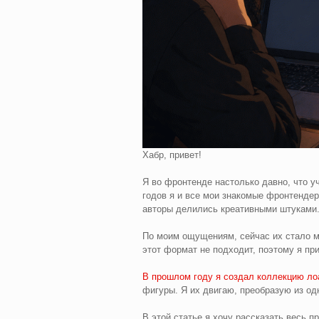
Хабр, привет!
Я во фронтенде настолько давно, что у
годов я и все мои знакомые фронтендер
авторы делились креативными штуками
По моим ощущениям, сейчас их стало м
этот формат не подходит, поэтому я пр
В прошлом году я создал коллекцию ло
фигуры. Я их двигаю, преобразую из од
В этой статье я хочу рассказать весь 