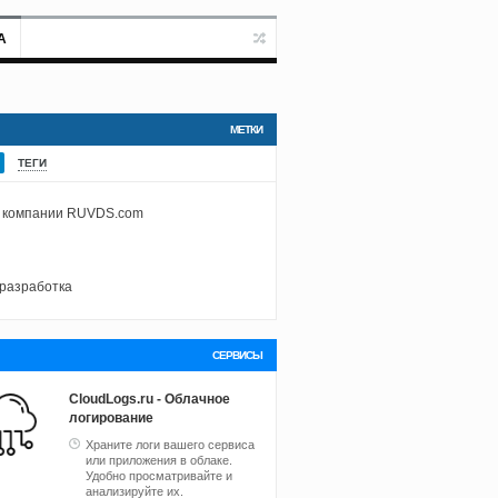
А
МЕТКИ
ТЕГИ
 компании RUVDS.com
разработка
СЕРВИСЫ
CloudLogs.ru - Облачное
логирование
Храните логи вашего сервиса
или приложения в облаке.
Удобно просматривайте и
анализируйте их.