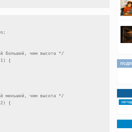
o;

й большей, чем высота */

1) {

ПОДП
й меньшей, чем высота */

2) {

СЕГОД