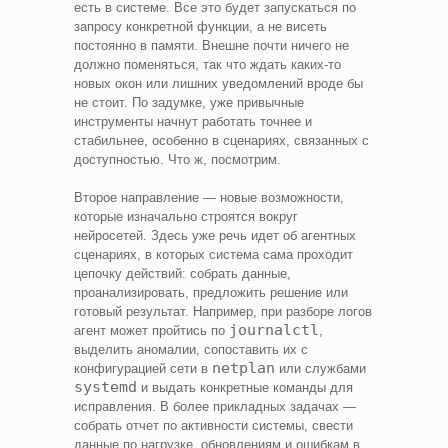
есть в системе. Все это будет запускаться по
запросу конкретной функции, а не висеть
постоянно в памяти. Внешне почти ничего не
должно поменяться, так что ждать каких-то
новых окон или лишних уведомлений вроде бы
не стоит. По задумке, уже привычные
инструменты начнут работать точнее и
стабильнее, особенно в сценариях, связанных с
доступностью. Что ж, посмотрим.
Второе направление — новые возможности,
которые изначально строятся вокруг
нейросетей. Здесь уже речь идет об агентных
сценариях, в которых система сама проходит
цепочку действий: собрать данные,
проанализировать, предложить решение или
готовый результат. Например, при разборе логов
journalctl
агент может пройтись по
,
выделить аномалии, сопоставить их с
netplan
конфигурацией сети в
или службами
systemd
и выдать конкретные команды для
исправления. В более прикладных задачах —
собрать отчет по активности системы, свести
данные по нагрузке, обновлениям и ошибкам в