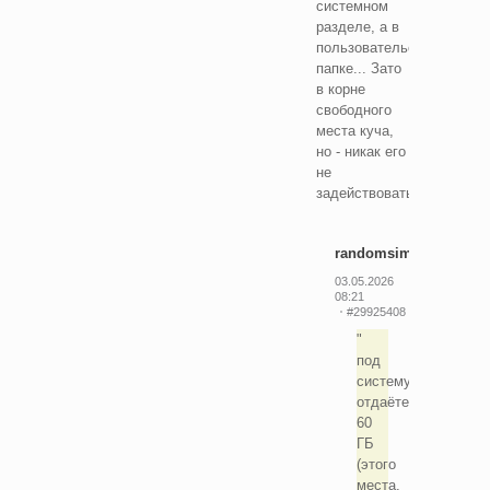
системном
разделе, а в
пользовательской
папке... Зато
в корне
свободного
места куча,
но - никак его
не
задействовать!
randomsimplenumber
03.05.2026
08:21
#29925408
под
систему
отдаёте
60
ГБ
(этого
места,