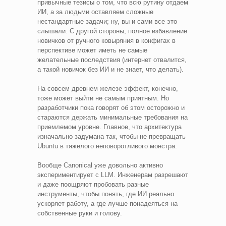
привычные тезисы о том, что всю рутину отдаем
ИИ, а за людьми оставляем сложные
нестандартные задачи; ну, вы и сами все это
слышали. С другой стороны, полное избавление
новичков от ручного ковыряния в конфигах в
перспективе может иметь не самые
желательные последствия (интернет отвалится,
а такой новичок без ИИ и не знает, что делать).
На совсем древнем железе эффект, конечно,
тоже может выйти не самым приятным. Но
разработчики пока говорят об этом осторожно и
стараются держать минимальные требования на
приемлемом уровне. Главное, что архитектура
изначально задумана так, чтобы не превращать
Ubuntu в тяжелого неповоротливого монстра.
Вообще Canonical уже довольно активно
экспериментирует с LLM. Инженерам разрешают
и даже поощряют пробовать разные
инструменты, чтобы понять, где ИИ реально
ускоряет работу, а где лучше понадеяться на
собственные руки и голову.