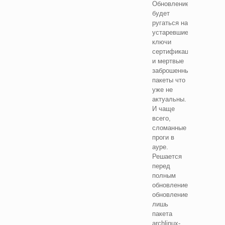
Обновление
будет
ругаться на
устаревшие
ключи
сертификации,
и мертвые
заброшенные
пакеты что
уже не
актуальны.
И чаще
всего,
сломанные
проги в
ауре.
Решается
перед
полным
обновлением,
обновлением
лишь
пакета
archlinux-