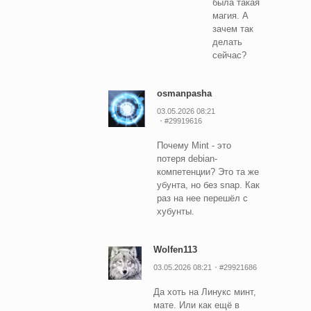
была такая
магия. А
зачем так
делать
сейчас?
osmanpasha
03.05.2026 08:21
#29919616
Почему Mint - это
потеря debian-
компетенции? Это та же
убунта, но без snap. Как
раз на нее перешёл с
хубунты.
Wolfen113
03.05.2026 08:21
#29921686
Да хоть на Линукс минт,
мате. Или как ещё в