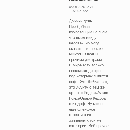
03.05.2026 08:21
#29927682
Добрый день.
Про Дебиан
компетенцию не знаю
что имел ввиду
человек, но могу
сказать что не так с
Минтом и всеми
прочими дистрами.
В мире есть только
несколько дистров
под которыек пилится
софт. Это Дебиан арт,
это Убунту с тем же
арт, это Редхат/Алма/
Рокки/Оракл/Федора
с их днф. Ну можно
ещё ОпенСусе
отнести с их
зиппером к той же
категории. Всё прочее