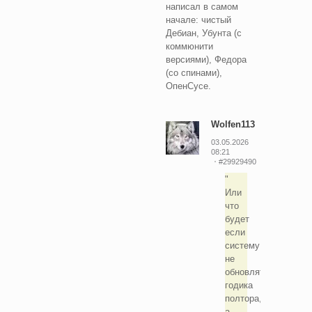
написал в самом
начале: чистый
Дебиан, Убунта (с
коммюнити
версиями), Федора
(со спинами),
ОпенСусе.
Wolfen113
03.05.2026
08:21
#29929490
Или
что
будет
если
систему
не
обновлять
годика
полтора,
а