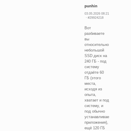
punhin
03.05.2026 08:21
#29924218
Вот
разбиваете
вы
относительно
небольшой
SSD диск на
240 ГБ - под
систему
отдаёте 60
ГБ (этого
места,
исходя из
опыта,
хватает и под
систему, и
под обычно
устанавливаемые
приложения),
ещё 120 ГБ