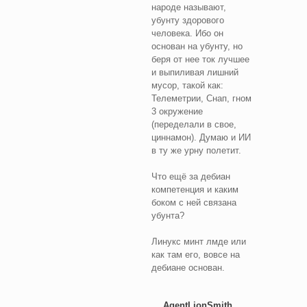
народе называют,
убунту здорового
человека. Ибо он
основан на убунту, но
беря от нее ток лучшее
и выпиливая лишний
мусор, такой как:
Телеметрии, Снап, гном
3 окружение
(переделали в свое,
циннамон). Думаю и ИИ
в ту же урну полетит.
Что ещё за дебиан
компетенция и каким
боком с ней связана
убунта?
Линукс минт лмде или
как там его, вовсе на
дебиане основан.
AgentLionSmith