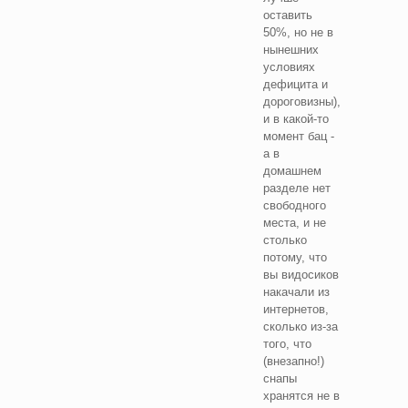
оставить
50%, но не в
нынешних
условиях
дефицита и
дороговизны),
и в какой-то
момент бац -
а в
домашнем
разделе нет
свободного
места, и не
столько
потому, что
вы видосиков
накачали из
интернетов,
сколько из-за
того, что
(внезапно!)
снапы
хранятся не в