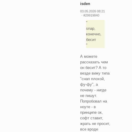
isden
03.05.2026 08:21
#29919840
snap,
конечно,
бесит
А можете
рассказать чем
он бесит? А то
везде вижу типа
"снап плохой,
фу-фу", а
почему - нигде
не пишут.
Попробовал на
ноуте - в
принципе ок,
софт ставит,
жрать не просит,
все вроде