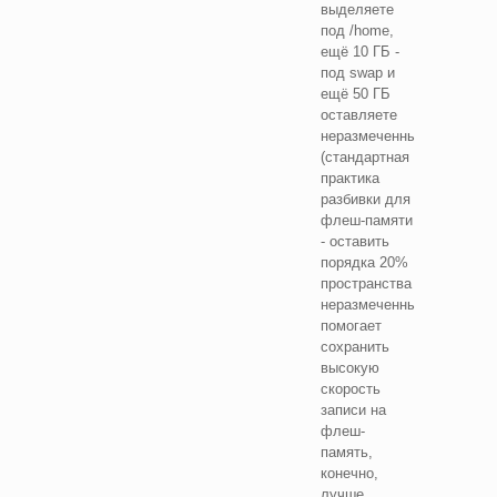
выделяете
под /home,
ещё 10 ГБ -
под swap и
ещё 50 ГБ
оставляете
неразмеченным
(стандартная
практика
разбивки для
флеш-памяти
- оставить
порядка 20%
пространства
неразмеченным,
помогает
сохранить
высокую
скорость
записи на
флеш-
память,
конечно,
лучше