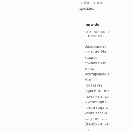
работает как
должно.
mirwide
03.05.2026 08:21
#29919896
Захламляет
систему. На
каждое
приложение
точка
монтирования.
Можно
поставить
один и тот же
пакет из snap
и через apt и
потом гадать
какая версия
запустилась.
Бинарники не
по