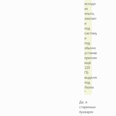
исходя
из
опыта,
хватает
и
под
систему,
и
под
обычно
устанавливаемые
приложения),
ещё
120
ГБ
выделяете
под
/home
Да, в
старинных
букварях