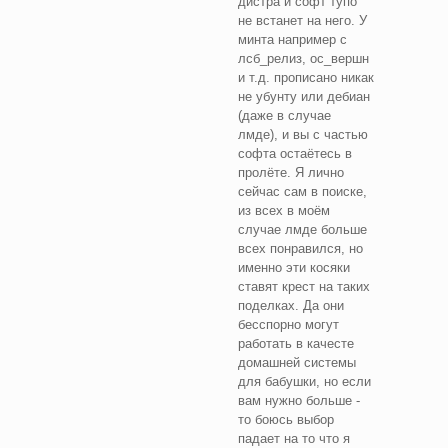
дистра и софт тупо
не встанет на него. У
минта например с
лсб_релиз, ос_вершн
и т.д. прописано никак
не убунту или дебиан
(даже в случае
лмде), и вы с частью
софта остаётесь в
пролёте. Я лично
сейчас сам в поиске,
из всех в моём
случае лмде больше
всех понравился, но
именно эти косяки
ставят крест на таких
поделках. Да они
бесспорно могут
работать в качесте
домашней системы
для бабушки, но если
вам нужно больше -
то боюсь выбор
падает на то что я