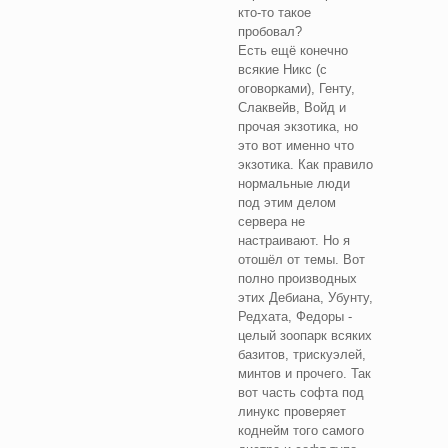
кто-то такое
пробовал?
Есть ещё конечно
всякие Никс (с
оговорками), Генту,
Слаквейв, Войд и
прочая экзотика, но
это вот именно что
экзотика. Как правило
нормальные люди
под этим делом
сервера не
настраивают. Но я
отошёл от темы. Вот
полно производных
этих Дебиана, Убунту,
Редхата, Федоры -
целый зоопарк всяких
базитов, трискуэлей,
минтов и прочего. Так
вот часть софта под
линукс проверяет
коднейм того самого