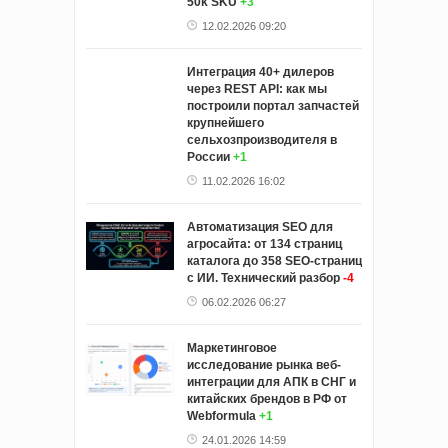
50k SKU
+3
12.02.2026 09:20
Интеграция 40+ дилеров
через REST API: как мы
построили портал запчастей
крупнейшего
сельхозпроизводителя в
России
+1
11.02.2026 16:02
Автоматизация SEO для
агросайта: от 134 страниц
каталога до 358 SEO-страниц
с ИИ. Технический разбор
-4
06.02.2026 06:27
Маркетинговое
исследование рынка веб-
интеграции для АПК в СНГ и
китайских брендов в РФ от
Webformula
+1
24.01.2026 14:59