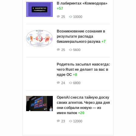
В лабиринтах «Коммодора»
+57
25
10000
Возникновение сознания в
результате распада
бикамерального разума
+7
25
5600
Родитель засыпал навсегда:
чего Rust не делает за вас в
ядре ОС
+8
24
6800
OpenAI снесла тайную доску
своих агентов. Через два дня
они собрали новую — из
имен папок
+20
23
12000