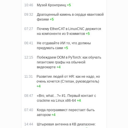
10:46
Музей Кронпринц
+5
09:32
Драгоценный камень в сердце квантовой
физики
+5
07:27
Почему EtherCAT в LinuxCNC держится
на компоненте из 9 коммитов
+5
06:41
Не отдавайте ИИ то, что должны
придумать сами
+5
12:15
Побеждаем OOM в PyTorch: как обучать
гигантские графы на обычной
видеокарте
+4
11:31
Развитие людей от HR: как не надо, но
очень хочется (Степан, руководитель)
+4
08:47
«Bro, what…?» #1. Первый контакт с
crackme на Linux x86-64
+4
07:40
Когда программист перестает быть
автором
+4
14:44
Штыревая антенна в КВ диапазоне: