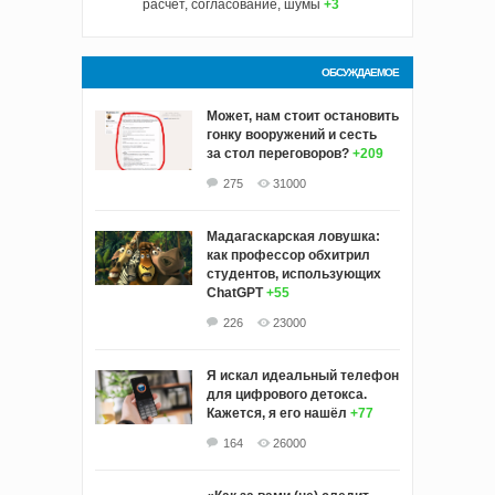
расчет, согласование, шумы
+3
ОБСУЖДАЕМОЕ
Может, нам стоит остановить
гонку вооружений и сесть
за стол переговоров?
+209
275
31000
Мадагаскарская ловушка:
как профессор обхитрил
студентов, использующих
ChatGPT
+55
226
23000
Я искал идеальный телефон
для цифрового детокса.
Кажется, я его нашёл
+77
164
26000