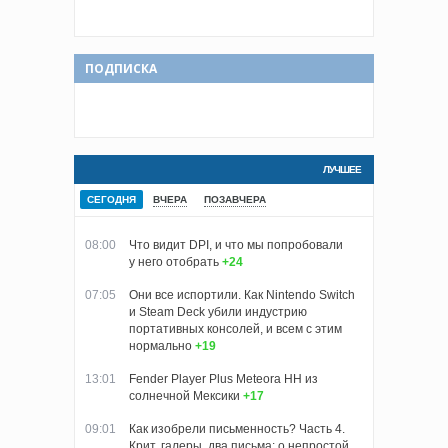
ПОДПИСКА
ЛУЧШЕЕ
СЕГОДНЯ
ВЧЕРА
ПОЗАВЧЕРА
08:00
Что видит DPI, и что мы попробовали
у него отобрать
+24
07:05
Они все испортили. Как Nintendo Switch
и Steam Deck убили индустрию
портативных консолей, и всем с этим
нормально
+19
13:01
Fender Player Plus Meteora HH из
солнечной Мексики
+17
09:01
Как изобрели письменность? Часть 4.
Крит, галеры, два письма: о непростой