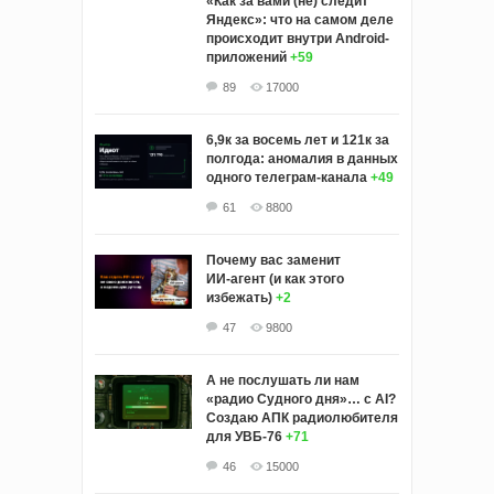
«Как за вами (не) следит
Яндекс»: что на самом деле
происходит внутри Android-
приложений
+59
89
17000
6,9к за восемь лет и 121к за
полгода: аномалия в данных
одного телеграм-канала
+49
61
8800
Почему вас заменит
ИИ‑агент (и как этого
избежать)
+2
47
9800
А не послушать ли нам
«радио Судного дня»… с AI?
Создаю АПК радиолюбителя
для УВБ-76
+71
46
15000