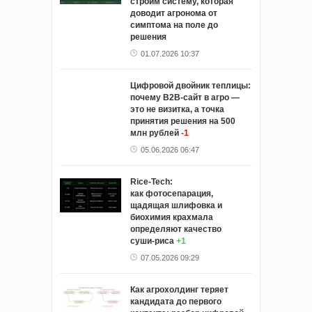
строим систему, которая
доводит агронома от
симптома на поле до
решения
01.07.2026 10:37
Цифровой двойник теплицы:
почему B2B-сайт в агро —
это не визитка, а точка
принятия решения на 500
млн рублей
-1
05.06.2026 06:47
Rice‑Tech:
как фотосепарация,
щадящая шлифовка и
биохимия крахмала
определяют качество
суши‑риса
+1
07.05.2026 09:29
Как агрохолдинг теряет
кандидата до первого