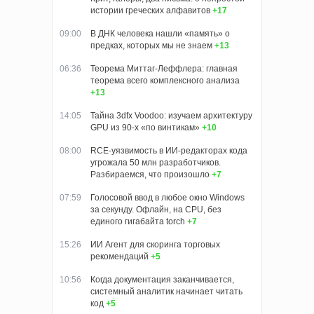
истории греческих алфавитов
+17
09:00
В ДНК человека нашли «память» о
предках, которых мы не знаем
+13
06:36
Теорема Миттаг-Леффлера: главная
теорема всего комплексного анализа
+13
14:05
Тайна 3dfx Voodoo: изучаем архитектуру
GPU из 90-х «по винтикам»
+10
08:00
RCE-уязвимость в ИИ-редакторах кода
угрожала 50 млн разработчиков.
Разбираемся, что произошло
+7
07:59
Голосовой ввод в любое окно Windows
за секунду. Офлайн, на CPU, без
единого гигабайта torch
+7
15:26
ИИ Агент для скоринга торговых
рекомендаций
+5
10:56
Когда документация заканчивается,
системный аналитик начинает читать
код
+5