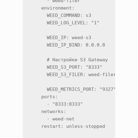
      - weed-filer

    environment:

      WEED_COMMAND: s3

      WEED_LOG_LEVEL: "1"

      WEED_IP: weed-s3

      WEED_IP_BIND: 0.0.0.0

      # Настройки S3 Gateway

      WEED_S3_PORT: "8333"

      WEED_S3_FILER: weed-filer:8888

      WEED_METRICS_PORT: "9327"

    ports:

      - "8333:8333"

    networks:

      - weed-net

    restart: unless-stopped
