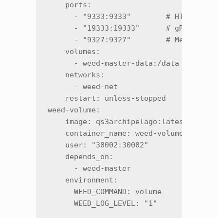
    ports:

      - "9333:9333"        # HTTP API

      - "19333:19333"      # gRPC

      - "9327:9327"        # Metrics

    volumes:

      - weed-master-data:/data

    networks:

      - weed-net

    restart: unless-stopped

weed-volume:

    image: qs3archipelago:latest

    container_name: weed-volume

    user: "30002:30002"

    depends_on:

      - weed-master

    environment:

      WEED_COMMAND: volume

      WEED_LOG_LEVEL: "1"
