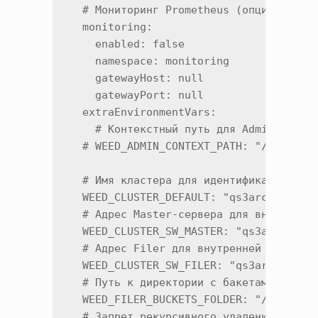
  # Мониторинг Prometheus (опционально)
  monitoring:

    enabled: false

    namespace: monitoring

    gatewayHost: null

    gatewayPort: null

  extraEnvironmentVars:

    # Контекстный путь для Admin UI (оп
  # WEED_ADMIN_CONTEXT_PATH: "/qs3arc"

  # Имя кластера для идентификации

  WEED_CLUSTER_DEFAULT: "qs3archipelago
  # Адрес Master-сервера для внутренней
  WEED_CLUSTER_SW_MASTER: "qs3archipela
  # Адрес Filer для внутренней коммуник
  WEED_CLUSTER_SW_FILER: "qs3archipelag
  # Путь к директории с бакетами в File
  WEED_FILER_BUCKETS_FOLDER: "/buckets"
  # Запрет рекурсивного удаления (защит