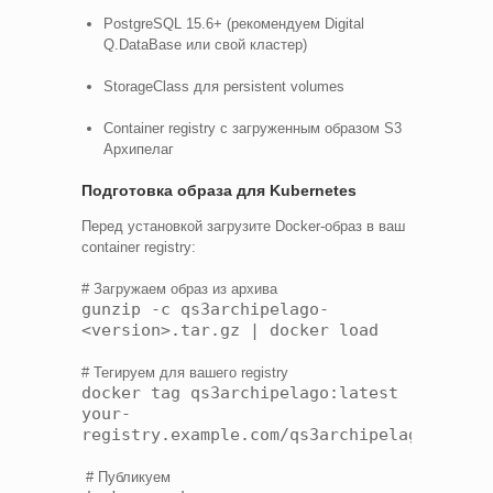
PostgreSQL 15.6+ (рекомендуем Digital
Q.DataBase или свой кластер)
StorageClass для persistent volumes
Container registry с загруженным образом S3
Архипелаг
Подготовка образа для Kubernetes
Перед установкой загрузите Docker-образ в ваш
container registry:
# Загружаем образ из архива
gunzip -c qs3archipelago-
<version>.tar.gz | docker load
# Тегируем для вашего registry
docker tag qs3archipelago:latest
your-
registry.example.com/qs3archipelago:lates
# Публикуем