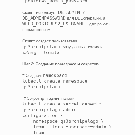
"postgres_admin_password"
DB_ADMIN /
Скрипт использует
DB_ADMINPASSWORD
для DDL-операций, а
WEED_POSTGRES2_USERNAME
– для работы
с приложением
Скрипт создаст пользователя
qs3archipelago
, базу данных, схему и
filemeta
таблицу
.
Шаг 2: Создание namespace и секретов
namespace
# Создаем
kubectl create namespace
qs3archipelago
# Секрет для админ-панели
kubectl create secret generic
qs3archipelago-admin-
configuration \
--namespace qs3archipelago \
--from-literal=username=admin \
--from-