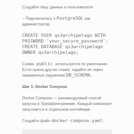
Создайте базу данных и пользователя:
PostgreSQL
-- Подключитесь к
как
администратор
CREATE USER qs3archipelago WITH
PASSWORD 'your_secure_password';
CREATE DATABASE qs3archipelago
OWNER qs3archipelago;
public
Схема
используется по умолчанию.
Если нужна другая схема, задайте ее через
DB_SCHEMA.
переменную окружения
Шаг 1: Docker Compose
Docker Compose — рекомендуемый способ
запуска в Standalone-режиме. Каждый компонент
запускается в отдельном контейнере.
docker-compose.yaml
Создайте файл
: