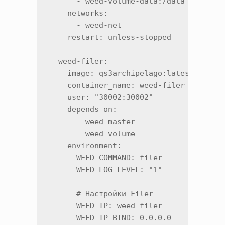
      - weed-volume-data:/data

    networks:

      - weed-net

    restart: unless-stopped

  weed-filer:

    image: qs3archipelago:latest

    container_name: weed-filer

    user: "30002:30002"

    depends_on:

      - weed-master

      - weed-volume

    environment:

      WEED_COMMAND: filer

      WEED_LOG_LEVEL: "1"

      # Настройки Filer

      WEED_IP: weed-filer

      WEED_IP_BIND: 0.0.0.0
