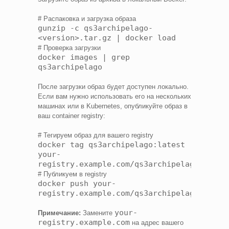
# Распаковка и загрузка образа
gunzip -c qs3archipelago-
<version>.tar.gz | docker load
# Проверка загрузки
docker images | grep
qs3archipelago
После загрузки образ будет доступен локально.
Если вам нужно использовать его на нескольких
машинах или в Kubernetes, опубликуйте образ в
ваш container registry:
# Тегируем образ для вашего registry
docker tag qs3archipelago:latest
your-
registry.example.com/qs3archipelago:lates
# Публикуем в registry
docker push your-
registry.example.com/qs3archipelago:lates
your-
Примечание:
Замените
registry.example.com
на адрес вашего