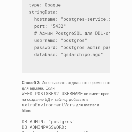
type: Opaque

stringData:

  hostname: "postgres-service.postgres-
  port: "5432"

  # Админ PostgreSQL для DDL-операций (
  username: "postgres"

  password: "postgres_admin_password"

  database: "qs3archipelago"
Способ 2:
Использовать отдельные переменные
для админа. Если
WEED_POSTGRES2_USERNAME
не имеет прав
на создание БД и таблиц, добавьте в
extraEnvironmentVars
для master и
filters:
DB_ADMIN: "postgres"
DB_ADMINPASSWORD: