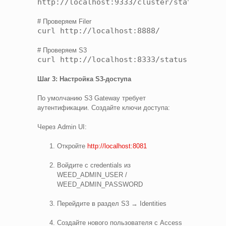
http://localhost:9333/cluster/status
# Проверяем Filer
curl http://localhost:8888/
# Проверяем S3
curl http://localhost:8333/status
Шаг 3: Настройка S3-доступа
По умолчанию S3 Gateway требует
аутентификации. Создайте ключи доступа:
Через Admin UI:
Откройте
http://localhost:8081
Войдите с credentials из
WEED_ADMIN_USER /
WEED_ADMIN_PASSWORD
Перейдите в раздел S3 → Identities
Создайте нового пользователя с Access