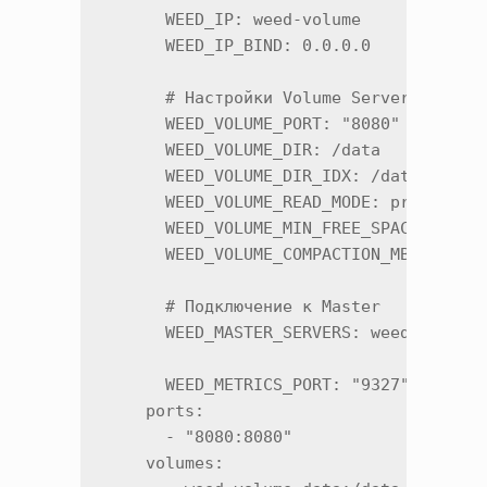
      WEED_IP: weed-volume

      WEED_IP_BIND: 0.0.0.0

      # Настройки Volume Server

      WEED_VOLUME_PORT: "8080"

      WEED_VOLUME_DIR: /data

      WEED_VOLUME_DIR_IDX: /data

      WEED_VOLUME_READ_MODE: proxy

      WEED_VOLUME_MIN_FREE_SPACE_PERCEN
      WEED_VOLUME_COMPACTION_MBPS: "50"
      # Подключение к Master

      WEED_MASTER_SERVERS: weed-master:
      WEED_METRICS_PORT: "9327"

    ports:

      - "8080:8080"

    volumes:
