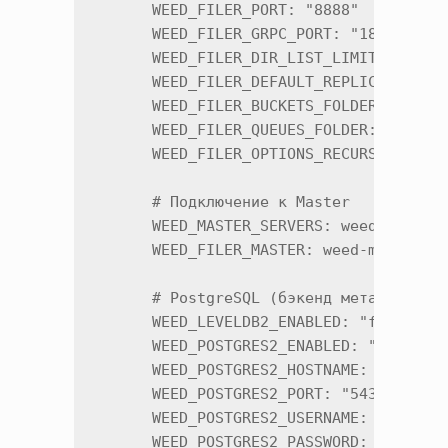
      WEED_FILER_PORT: "8888"

      WEED_FILER_GRPC_PORT: "18888"

      WEED_FILER_DIR_LIST_LIMIT: "10000
      WEED_FILER_DEFAULT_REPLICA_PLACEM
      WEED_FILER_BUCKETS_FOLDER: "/buck
      WEED_FILER_QUEUES_FOLDER: "/queue
      WEED_FILER_OPTIONS_RECURSIVE_DELE
      # Подключение к Master

      WEED_MASTER_SERVERS: weed-master:
      WEED_FILER_MASTER: weed-master:93
      # PostgreSQL (бэкенд метаданных)

      WEED_LEVELDB2_ENABLED: "false"

      WEED_POSTGRES2_ENABLED: "true"

      WEED_POSTGRES2_HOSTNAME: "host.do
      WEED_POSTGRES2_PORT: "5432"

      WEED_POSTGRES2_USERNAME: "qs3arch
      WEED_POSTGRES2_PASSWORD: "your_se