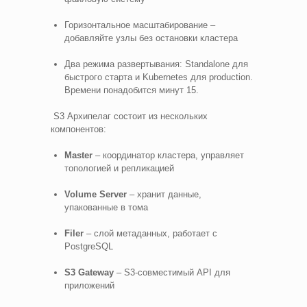
Горизонтальное масштабирование –
добавляйте узлы без остановки кластера
Два режима развертывания: Standalone для
быстрого старта и Kubernetes для production.
Времени понадобится минут 15.
S3 Архипелаг состоит из нескольких
компонентов:
Master
– координатор кластера, управляет
топологией и репликацией
Volume Server
– хранит данные,
упакованные в тома
Filer
– слой метаданных, работает с
PostgreSQL
S3 Gateway
– S3-совместимый API для
приложений