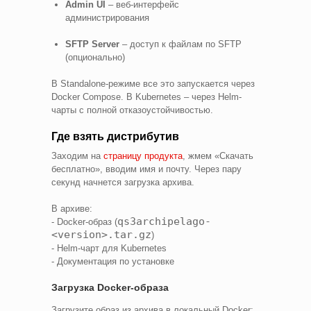
Admin UI
– веб-интерфейс
администрирования
SFTP Server
– доступ к файлам по SFTP
(опционально)
В Standalone-режиме все это запускается через
Docker Compose. В Kubernetes – через Helm-
чарты с полной отказоустойчивостью.
Где взять дистрибутив
Заходим на
страницу продукта
, жмем «Скачать
бесплатно», вводим имя и почту. Через пару
секунд начнется загрузка архива.
В архиве:
qs3archipelago-
- Docker-образ (
<version>.tar.gz
)
- Helm-чарт для Kubernetes
- Документация по установке
Загрузка Docker-образа
Загрузите образ из архива в локальный Docker: