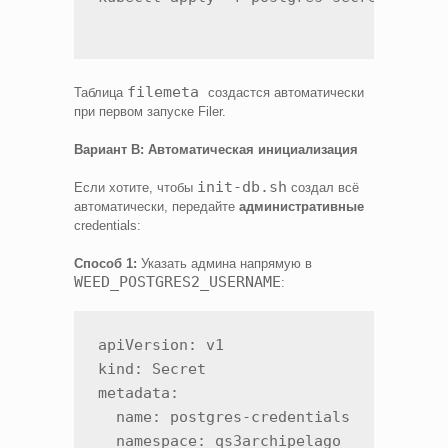
filemeta
Таблица
создастся автоматически
при первом запуске Filer.
Вариант B: Автоматическая инициализация
init-db.sh
Если хотите, чтобы
создал всё
автоматически, передайте
административные
credentials:
Способ 1:
Указать админа напрямую в
WEED_POSTGRES2_USERNAME
:
apiVersion: v1

kind: Secret

metadata:

  name: postgres-credentials

  namespace: qs3archipelago
