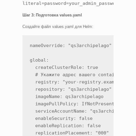
literal=password=your_admin_password
Шаг 3: Подготовка values.yaml
Создайте файл values.yaml для Helm:
nameOverride: "qs3archipelago"

global:

  createClusterRole: true

  # Укажите адрес вашего container regi
  registry: "your-registry.example.com"
  repository: "qs3archipelago"

  imageName: qs3archipelago

  imagePullPolicy: IfNotPresent

  serviceAccountName: "qs3archipelago"

  enableSecurity: false

  enableReplication: false

  replicationPlacement: "000"
