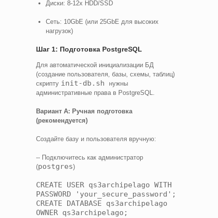
Диски: 8-12x HDD/SSD
Сеть: 10GbE (или 25GbE для высоких
нагрузок)
Шаг 1: Подготовка PostgreSQL
Для автоматической инициализации БД
(создание пользователя, базы, схемы, таблиц)
init-db.sh
скрипту
нужны
административные права в PostgreSQL.
Вариант A: Ручная подготовка
(рекомендуется)
Создайте базу и пользователя вручную:
-- Подключитесь как администратор
postgres
(
)
CREATE USER qs3archipelago WITH
PASSWORD 'your_secure_password';
CREATE DATABASE qs3archipelago
OWNER qs3archipelago;