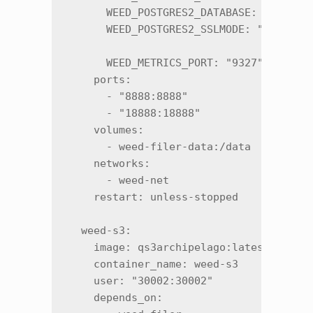
      WEED_POSTGRES2_DATABASE: "qs3arch
      WEED_POSTGRES2_SSLMODE: "disable"
      WEED_METRICS_PORT: "9327"

    ports:

      - "8888:8888"

      - "18888:18888"

    volumes:

      - weed-filer-data:/data

    networks:

      - weed-net

    restart: unless-stopped

  weed-s3:

    image: qs3archipelago:latest

    container_name: weed-s3

    user: "30002:30002"

    depends_on:
