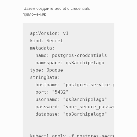
Затем создайте Secret с credentials
приложения:
apiVersion: v1

kind: Secret

metadata:

  name: postgres-credentials

  namespace: qs3archipelago

type: Opaque

stringData:

  hostname: "postgres-service.postgres-
  port: "5432"

  username: "qs3archipelago"

  password: "your_secure_password"

  database: "qs3archipelago"

kubectl apply -f postgres-secret.yaml