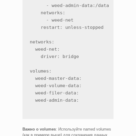
      - weed-admin-data:/data

    networks:

      - weed-net

    restart: unless-stopped

networks:

  weed-net:

    driver: bridge

volumes:

  weed-master-data:

  weed-volume-data:

  weed-filer-data:

  weed-admin-data:
Важно о volumes
: Используйте named volumes
(как в примере выше) для сохранения данных