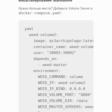
Масштабирование Standalone
Нужно больше места? Добавьте Volume Server в
docker-compose.yaml
:
yaml

  weed-volume2:

    image: qs3archipelago:latest

    container_name: weed-volume2

    user: "30002:30002"

    depends_on:

      - weed-master

    environment:

      WEED_COMMAND: volume

      WEED_IP: weed-volume2

      WEED_IP_BIND: 0.0.0.0

      WEED_VOLUME_PORT: "8080"

      WEED_VOLUME_DIR: /data

      WEED_MASTER_SERVERS: weed-master: