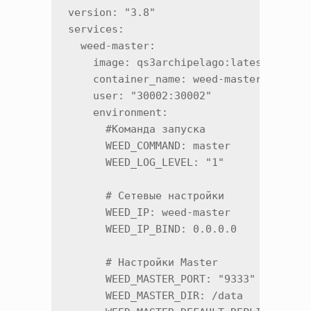
version: "3.8"

services:

  weed-master:

    image: qs3archipelago:latest #или y
    container_name: weed-master

    user: "30002:30002"

    environment:

      #Команда запуска

      WEED_COMMAND: master

      WEED_LOG_LEVEL: "1"

      # Сетевые настройки

      WEED_IP: weed-master

      WEED_IP_BIND: 0.0.0.0

      # Настройки Master

      WEED_MASTER_PORT: "9333"

      WEED_MASTER_DIR: /data
