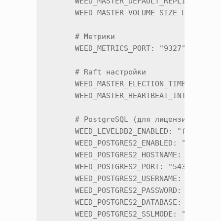
      WEED_MASTER_DEFAULT_REPLICATION: 
      WEED_MASTER_VOLUME_SIZE_LIMIT_MB:
      # Метрики

      WEED_METRICS_PORT: "9327"

      # Raft настройки

      WEED_MASTER_ELECTION_TIMEOUT: "10
      WEED_MASTER_HEARTBEAT_INTERVAL: "
      # PostgreSQL (для лицензирования)
      WEED_LEVELDB2_ENABLED: "false"

      WEED_POSTGRES2_ENABLED: "true"

      WEED_POSTGRES2_HOSTNAME: "host.do
      WEED_POSTGRES2_PORT: "5432"

      WEED_POSTGRES2_USERNAME: "qs3arch
      WEED_POSTGRES2_PASSWORD: "your_se
      WEED_POSTGRES2_DATABASE: "qs3arch
      WEED_POSTGRES2_SSLMODE: "disable"