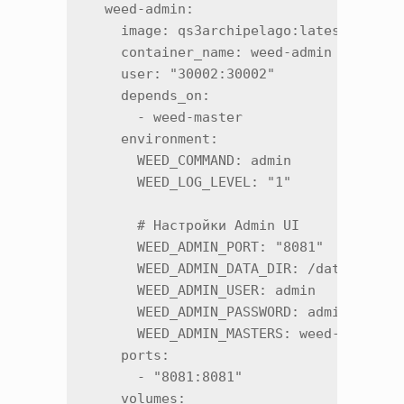
  weed-admin:

    image: qs3archipelago:latest

    container_name: weed-admin

    user: "30002:30002"

    depends_on:

      - weed-master

    environment:

      WEED_COMMAND: admin

      WEED_LOG_LEVEL: "1"

      # Настройки Admin UI

      WEED_ADMIN_PORT: "8081"

      WEED_ADMIN_DATA_DIR: /data

      WEED_ADMIN_USER: admin

      WEED_ADMIN_PASSWORD: admin    # Из
      WEED_ADMIN_MASTERS: weed-master:9
    ports:

      - "8081:8081"

    volumes:
