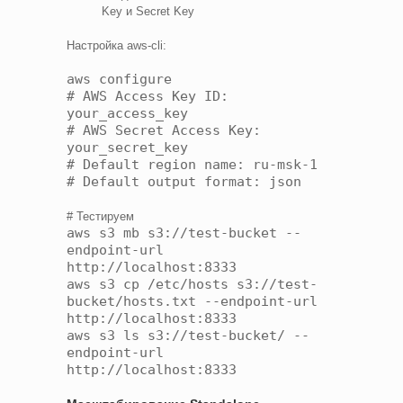
Key и Secret Key
Настройка aws-cli:
aws configure
# AWS Access Key ID:
your_access_key
# AWS Secret Access Key:
your_secret_key
# Default region name: ru-msk-1
# Default output format: json
# Тестируем
aws s3 mb s3://test-bucket --
endpoint-url
http://localhost:8333
aws s3 cp /etc/hosts s3://test-
bucket/hosts.txt --endpoint-url
http://localhost:8333
aws s3 ls s3://test-bucket/ --
endpoint-url
http://localhost:8333