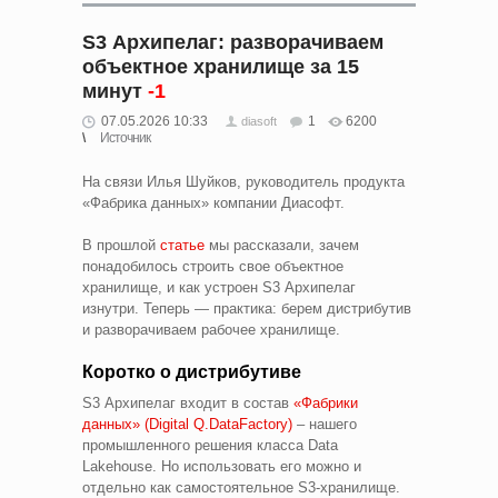
S3 Архипелаг: разворачиваем
объектное хранилище за 15
минут
-1
07.05.2026 10:33
1
6200
diasoft
Источник
На связи Илья Шуйков, руководитель продукта
«Фабрика данных» компании Диасофт.
В прошлой
статье
мы рассказали, зачем
понадобилось строить свое объектное
хранилище, и как устроен S3 Архипелаг
изнутри. Теперь — практика: берем дистрибутив
и разворачиваем рабочее хранилище.
Коротко о дистрибутиве
S3 Архипелаг входит в состав
«Фабрики
данных» (Digital Q.DataFactory)
– нашего
промышленного решения класса Data
Lakehouse. Но использовать его можно и
отдельно как самостоятельное S3-хранилище.