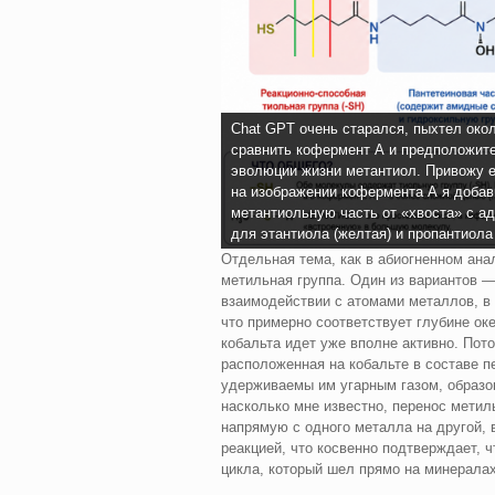
Chat GPT очень старался, пыхтел окол
сравнить кофермент А и предположите
эволюции жизни метантиол. Привожу е
на изображении кофермента А я доба
метантиольную часть от «хвоста» с ад
для этантиола (желтая) и пропантиола 
Отдельная тема, как в абиогненном ана
метильная группа. Один из вариантов —
взаимодействии с атомами металлов, в 
что примерно соответствует глубине оке
кобальта идет уже вполне активно. Пото
расположенная на кобальте в составе п
удерживаемы им угарным газом, образов
насколько мне известно, перенос метил
напрямую с одного металла на другой,
реакцией, что косвенно подтверждает, ч
цикла, который шел прямо на минералах