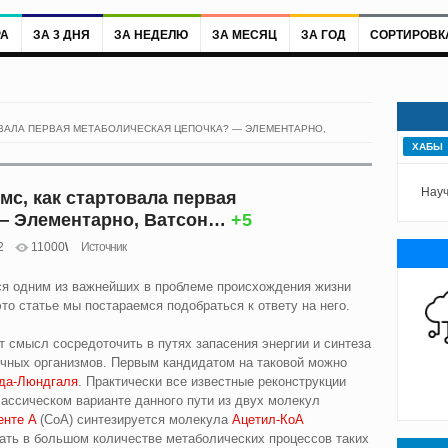
РА
ЗА 3 ДНЯ
ЗА НЕДЕЛЮ
ЗА МЕСЯЦ
ЗА ГОД
СОРТИРОВК
ВАЛА ПЕРВАЯ МЕТАБОЛИЧЕСКАЯ ЦЕПОЧКА? — ЭЛЕМЕНТАРНО,
ХАБЫ
Науч
с, как стартовала первая
 — Элементарно, Ватсон…
+5
2
11000
Источник
ся одним из важнейших в проблеме происхождения жизни
это статье мы постараемся подобраться к ответу на него.
т смысл сосредоточить в путях запасения энергии и синтеза
ичных организмов. Первым кандидатом на таковой можно
да‑Люндгаля
. Практически все известные реконструкции
лассическом варианте данного пути из двух молекул
енте A
(CoA) синтезируется молекула
Ацетил‑КоА
вать в большом количестве метаболических процессов таких