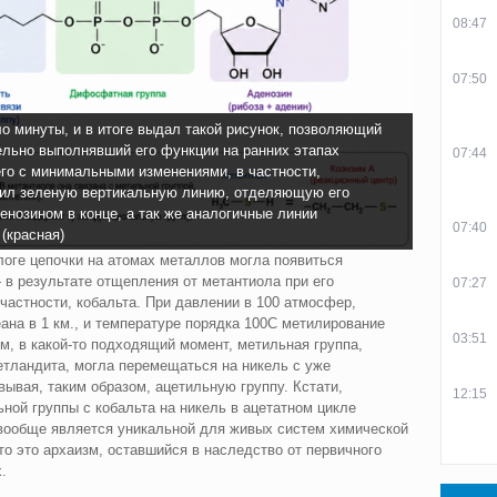
08:47
07:50
о минуты, и в итоге выдал такой рисунок, позволяющий
льно выполнявший его функции на ранних этапах
07:44
го с минимальными изменениями, в частности,
вил зеленую вертикальную линию, отделяющую его
енозином в конце, а так же аналогичные линии
07:40
(красная)
логе цепочки на атомах металлов могла появиться
 в результате отщепления от метантиола при его
07:27
частности, кобальта. При давлении в 100 атмосфер,
ана в 1 км., и температуре порядка 100C метилирование
03:51
м, в какой‑то подходящий момент, метильная группа,
етландита, могла перемещаться на никель с уже
ывая, таким образом, ацетильную группу. Кстати,
12:15
ьной группы с кобальта на никель в ацетатном цикле
 вообще является уникальной для живых систем химической
то это архаизм, оставшийся в наследство от первичного
.