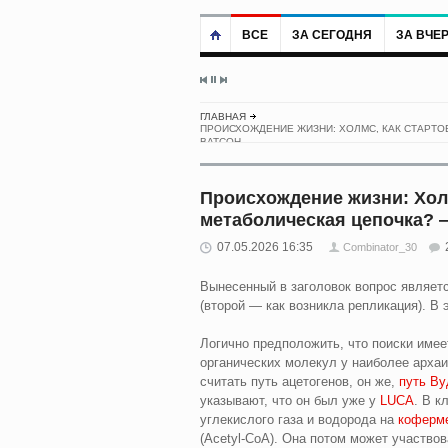
ВСЕ
ЗА СЕГОДНЯ
ЗА ВЧЕ
ГЛАВНАЯ
ПРОИСХОЖДЕНИЕ ЖИЗНИ: ХОЛМС, КАК СТАРТО
ВАТСОН…
Происхождение жизни: Холм
метаболическая цепочка?
07.05.2026 16:35
Combinator_30
Вынесенный в заголовок вопрос являет
(второй — как возникла репликация). В 
Логично предположить, что поиски имее
органических молекул у наиболее арха
считать путь ацетогенов, он же,
путь Ву
указывают, что он был уже у
LUCA
. В к
углекислого газа и водорода на
коферм
(Acetyl‑CoA). Она потом может участво