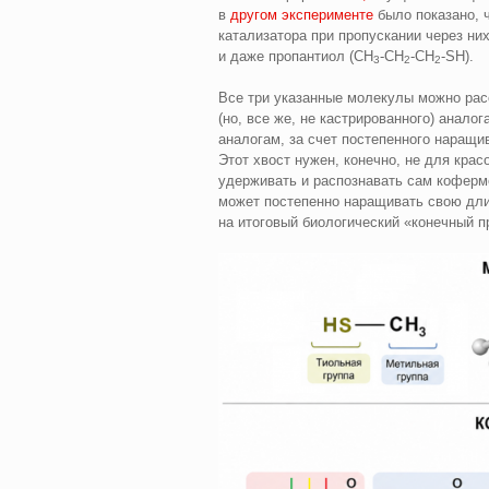
в
другом эксперименте
было показано, 
катализатора при пропускании через них
и даже пропантиол (CH
‑CH
‑CH
‑SH).
3
2
2
Все три указанные молекулы можно рас
(но, все же, не кастрированного) анало
аналогам, за счет постепенного наращив
Этот хвост нужен, конечно, не для крас
удерживать и распознавать сам коферме
может постепенно наращивать свою дли
на итоговый биологический «конечный 