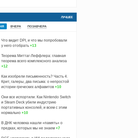
ЛУЧШЕЕ
НЯ
ВЧЕРА
ПОЗАВЧЕРА
Что видит DPI, и что мы попробовали
у него отобрать
+13
Теорема Миттаг-Леффлера: главная
теорема всего комплексного анализа
+12
Как изобрели письменность? Часть 4.
Крит, галеры, два письма: о непростой
истории греческих алфавитов
+10
Они все испортили. Как Nintendo Switch
и Steam Deck убили индустрию
портативных консолей, и всем с этим
нормально
+10
В ДНК человека нашли «память» о
предках, которых мы не знаем
+7