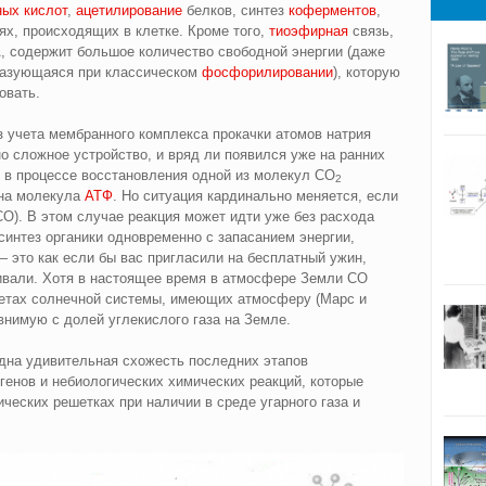
ных кислот
,
ацетилирование
белков, синтез
коферментов
,
ях, происходящих в клетке. Кроме того,
тиоэфирная
связь,
, содержит большое количество свободной энергии (даже
разующаяся при классическом
фосфорилировании
), которую
овать.
з учета мембранного комплекса прокачки атомов натрия
о сложное устройство, и вряд ли появился уже на ранних
к в процессе восстановления одной из молекул CO
2
дна молекула
АТФ
. Но ситуация кардинально меняется, если
CO). В этом случае реакция может идти уже без расхода
интез органики одновременно с запасанием энергии,
— это как если бы вас пригласили на бесплатный ужин,
чивали. Хотя в настоящее время в атмосфере Земли CO
нетах солнечной системы, имеющих атмосферу (Марс и
внимую с долей углекислого газа на Земле.
идна удивительная схожесть последних этапов
генов и небиологических химических реакций, которые
ческих решетках при наличии в среде угарного газа и