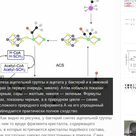
еза ацетильной группы и ацетата у бактерий и в неживой
рах (в первую очередь, никеле). Атом кобальта показан
черным, серы — желтым, никеля — зеленым. Формулы
ах, показаны черным, а в природном цикле — синим.
 сложного природного кофермента А на его упрощенный
наблюдается практически полное сходство.
Как видно из рисунка, у бактерий синтез ацетильной группы
 чем то вроде фрагмента кристалла, содержащего
, в которых встречаются кристаллы подобного состава,
они достаточно широко распространены в природе. Сама