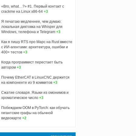
«Bro, what…?» #1. Первый контакт с
crackme на Linux x86-64
+3
Я печатаю медленнее, чем думаю:
локальная диктовка на Whisper для
Windows, телефона и Telegram
+3
Как я пишу RTS про Марс на Rust вместе
с ИИ-агентами: архитектура, ошибки и
400+ тестов
+3
Когда программист перестает быть
автором
+3
Почему EtherCAT в LinuxCNC держится
на компоненте из 9 коммитов
+3
Сжатие словаря. Языки из омонимов и
хроматическое число
+3
Побеждаем OOM в PyTorch: как обучать
гигантские графы на обычной
видеокарте
+2