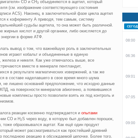
двигателя» CO и CH
объединяются в ацетил, который
3
келя (см. изображение соответствующего состояния
дписи ACS). Наконец, в заключительной фазе цикла ацетил
тся к коферменту А приводя, тем самым, систему
 дальнейшей судьбы ацетила, то она может быть различной.
СЕГОД
зе жирных кислот и другой органики, либо окисляется до
 энергии в форме АТФ.
08:00
лать вывод о том, что важнейшую роль в заключительных
енов играют кобальт и объединенные в единую
06:36
 железа и никеля. Как уже отмечалось выше, все
тречаются вместе в минерале пентландит,
хся в результате магматических извержений, а так же
09:01
ется в составе наделавшего в свое время много шума
ом, не лишено оснований предположение, что исходно данные
 КПД, на поверхности минералов абиогенно, а появившиеся
новые комплексы просто позволили взять их под контроль и
07:05
низмов.
налога реакции косвенно подтверждается и
опытами
нии CO и H
S через воду, в которую был добавлен порошок,
2
09:00
 тоже образовывался ацетат. Как ещё один продукт
который может рассматриваться как простейший древний
последнюю реакцию в обсуждаемой цепочке. Более того,