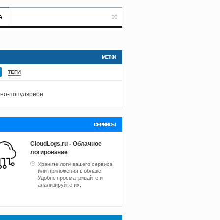
А
МЕТКИ
ТЕГИ
но-популярное
СЕРВИСЫ
CloudLogs.ru - Облачное
логирование
Храните логи вашего сервиса
или приложения в облаке.
Удобно просматривайте и
анализируйте их.