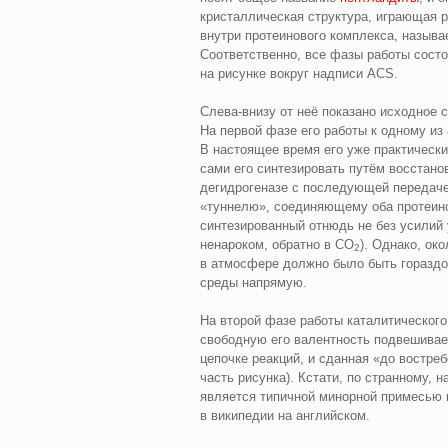
кристаллическая структура, играющая р
внутри протеинового комплекса, называ
Соответственно, все фазы работы состо
на рисунке вокруг надписи ACS.
Слева‑внизу от неё показано исходное 
На первой фазе его работы к одному из
В настоящее время его уже практически
сами его синтезировать путём восстан
дегидрогеназе с последующей передаче
«туннелю», соединяющему оба протеинов
синтезированный отнюдь не без усилий у
ненароком, обратно в CO
). Однако, ок
2
в атмосфере должно было быть гораздо 
среды напрямую.
На второй фазе работы каталитического
свободную его валентность подвешивае
цепочке реакций, и сданная «до востре
часть рисунка). Кстати, по странному, 
является типичной минорной примесью в
в википедии на английском.