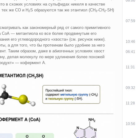
08:00
что в схожих условиях на сульфидах никеля в качестве
 тех же CO и H
S образуются так же этантиол (CH
‑CH
‑SH)
2
3
2
07:59
сматривать как закономерный ряд от самого примитивного
га CoA — метантиола ко все более продвинутым его
ания его углеводородного «хвоста» (см. рисунок ниже).
10:46
оты, а для того, что бы протеинам было удобнее за него
нт. Таким образом, даже в абиогенных условиях хвост
06:41
ну, делая молекулу по мере удлинения более похожей
продукт» — кофермент А.
11:31
09:32
11:28
10:56