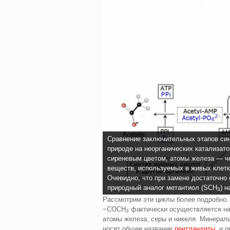
Сравнение заключительных этапов синт
природе на неорганических катализато
сиреневым цветом, атомы железа — 
веществ, используемых в живых клетк
Очевидно, что при замене достаточно
природный аналог метантиол (SCH
) 
3
Рассмотрим эти циклы более подробно. 
−COCH
фактически осуществляется на
3
атомы железа, серы и никеля. Минералы
носят общее название
пентландиты
, и 