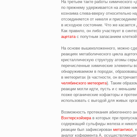
На третьем такте работы химического «
по прежнему удерживается на атоме ни
коэнзима слева‑вверху относительно на
отсоединяется от никеля и присоединяе
в исходное состояние. Что же касается
Как правило, он либо участвует в синте
ацетата
с попутным запасанием клеткой
На основе вышеизложенного, можно сде
реакциях метаболического цикла ацетог
кристаллическую структуру атомы серы,
перечисленные химические элементы вс
обнаруживаемом в породах, образовавши
в метеоритах (в частности, он встреча
челябинского метеорита
). Таким образ
реакции могли идти, пусть и с меньшим
позже органические кофакторы и протеи
использовать с выгодой для живых орга
Возможность протекания абиогенного а
Вэхтерсхойзера
в которых при пропуска
содержащий сульфиды железа и никеля,
реакции был зафиксирован
метантиол
, 
аналог кофермента А
,
осуществляющего 