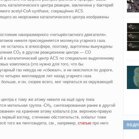
оль каталитического центра реакции, заключена у бактерий
емого acetyl‑CoA synthase, сокращённо ACS.
ящего из неорганики каталитического центра изображены
состояние наноразмерного «четырёхтактного двигателя».
 атомов никеля присоединяется молекула угарного газа.
 не осталось в атмосфере, поэтому, ацетогены вынуждены
овления CO
в другом реакционном центре — CO
2
й в каталитический центр ACS по специально выделенному
ых комплекса (это нужно для того, что бы
гарный газ никуда не «сбежал», и не окислился по дороге,
оло четырех миллиардов лет назад угарного газа
больше, и он, скорее всего, мог черпаться из окружающей
 центра к тому же атому никеля на ещё одну пока
тся метильная группа ‑CH
, синтезированная ранее в другой
3
бования» на хранение атому кобальта (см. верхнюю‑правую
на первый взгляд, стечению обстоятельств, кобальт тоже
сё того же пентландита, см., например,
статью
про него
ПОДП