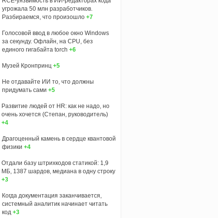
RCE-уязвимость в ИИ-редакторах кода
угрожала 50 млн разработчиков.
Разбираемся, что произошло
+7
Голосовой ввод в любое окно Windows
за секунду. Офлайн, на CPU, без
единого гигабайта torch
+6
Музей Кронпринц
+5
Не отдавайте ИИ то, что должны
придумать сами
+5
Развитие людей от HR: как не надо, но
очень хочется (Степан, руководитель)
+4
Драгоценный камень в сердце квантовой
физики
+4
Отдали базу штрихкодов статикой: 1,9
МБ, 1387 шардов, медиана в одну строку
+3
Когда документация заканчивается,
системный аналитик начинает читать
код
+3