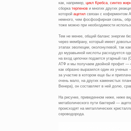
как, например,
цикл Кребса
,
синтез жир
сборка
терпенов
и многих других реакци
которой
ацетил
связан с коферментом А
немного, чем фосфоэфирная связь, об
тоже можно при необходимости использ
Тем не менее, общий баланс энергии бе
через мембрану, который имеет довольн
этапах эволюции, околонулевой, так ка
до муравьиной кислоты расходуется о
на вход цепочки подается угарный газ (
АТФ и мы получаем двойной профит — с
как образно выразился один из ученых 
за участие в котором еще бы и припла
очень мало, на других каменистых пла
Венера), он составляет в ней долю, сра
На рисунке, приведенном ниже, ниже в
метаболического пути бактерий — ацето
происходят на металлических кристалли
сероводорода.