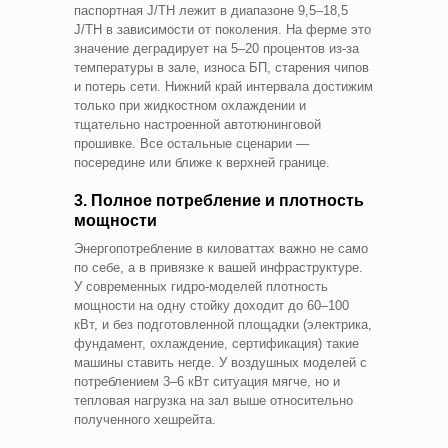
паспортная J/TH лежит в диапазоне 9,5–18,5
J/TH в зависимости от поколения. На ферме это
значение деградирует на 5–20 процентов из-за
температуры в зале, износа БП, старения чипов
и потерь сети. Нижний край интервала достижим
только при жидкостном охлаждении и
тщательно настроенной автотюнинговой
прошивке. Все остальные сценарии —
посередине или ближе к верхней границе.
3. Полное потребление и плотность
мощности
Энергопотребление в киловаттах важно не само
по себе, а в привязке к вашей инфраструктуре.
У современных гидро-моделей плотность
мощности на одну стойку доходит до 60–100
кВт, и без подготовленной площадки (электрика,
фундамент, охлаждение, сертификация) такие
машины ставить негде. У воздушных моделей с
потреблением 3–6 кВт ситуация мягче, но и
тепловая нагрузка на зал выше относительно
полученного хешрейта.