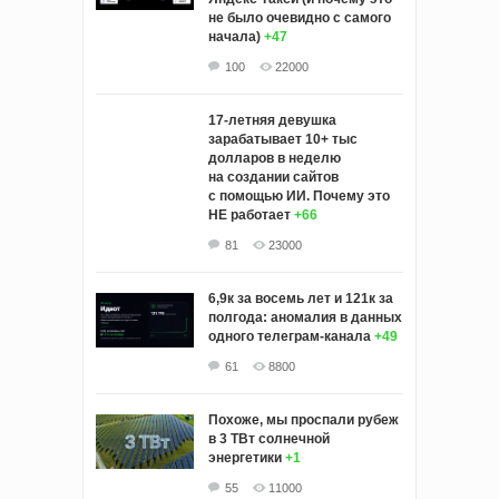
не было очевидно с самого
начала)
+47
100
22000
17-летняя девушка
зарабатывает 10+ тыс
долларов в неделю
на создании сайтов
с помощью ИИ. Почему это
НЕ работает
+66
81
23000
6,9к за восемь лет и 121к за
полгода: аномалия в данных
одного телеграм-канала
+49
61
8800
Похоже, мы проспали рубеж
в 3 ТВт солнечной
энергетики
+1
55
11000