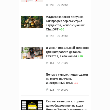
235
29000
Мадагаскарская ловушка:
как профессор обхитрил
студентов, использующих
ChatGPT
+56
218
22000
Я искал идеальный телефон
для цифрового детокса.
Кажется, я его нашёл
+76
151
24000
Почему умные люди годами
не могут выучить
иностранный язык
-30
123
26000
Как мы вынесли алгоритм
ценообразования из кода
Яндекс Такси (и почему это