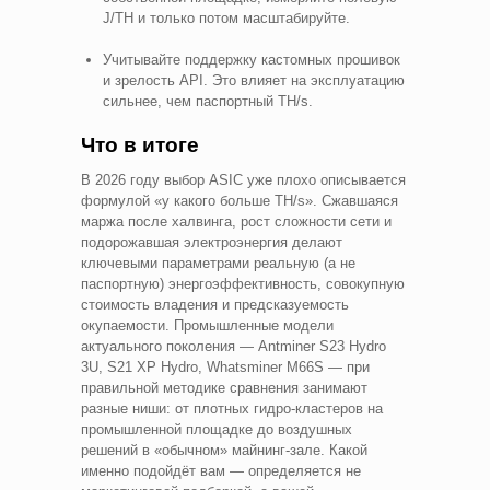
J/TH и только потом масштабируйте.
Учитывайте поддержку кастомных прошивок
и зрелость API. Это влияет на эксплуатацию
сильнее, чем паспортный TH/s.
Что в итоге
В 2026 году выбор ASIC уже плохо описывается
формулой «у какого больше TH/s». Сжавшаяся
маржа после халвинга, рост сложности сети и
подорожавшая электроэнергия делают
ключевыми параметрами реальную (а не
паспортную) энергоэффективность, совокупную
стоимость владения и предсказуемость
окупаемости. Промышленные модели
актуального поколения — Antminer S23 Hydro
3U, S21 XP Hydro, Whatsminer M66S — при
правильной методике сравнения занимают
разные ниши: от плотных гидро-кластеров на
промышленной площадке до воздушных
решений в «обычном» майнинг-зале. Какой
именно подойдёт вам — определяется не