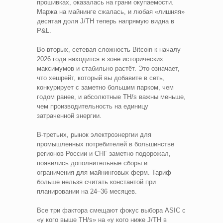
прошивках, оказалась на грани окупаемости.
Маржа на майнинге сжалась, и любая «лишняя»
десятая доля J/TH теперь напрямую видна в
P&L.
Во-вторых, сетевая сложность Bitcoin к началу
2026 года находится в зоне исторических
максимумов и стабильно растёт. Это означает,
что хешрейт, который вы добавите в сеть,
конкурирует с заметно большим парком, чем
годом ранее, и абсолютные TH/s важны меньше,
чем производительность на единицу
затраченной энергии.
В-третьих, рынок электроэнергии для
промышленных потребителей в большинстве
регионов России и СНГ заметно подорожал,
появились дополнительные сборы и
ограничения для майнинговых ферм. Тариф
больше нельзя считать константой при
планировании на 24–36 месяцев.
Все три фактора смещают фокус выбора ASIC с
«у кого выше TH/s» на «у кого ниже J/TH в