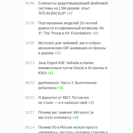
09:48
Снапшоты дедуплицирующей файловой
системы на LSM-дереве: опыт
TATLIN.BACKUP
+17
10:38
Портирование моделей 20-летней
давности в современный космосим. Из
X²: The Threat в X4: Foundations
+15
14:05
Мутоскоп для любимой: как я собрал
механическую GIF-анимацию из бронзы
и дерева
+13
09:23
Java Digest #38: Valhalla в master,
ежемесячные патчи Oracle и AI-скиллы в
IDEA
+12
08:50
ggrebalance: Часть 3. Выполнение
ребаланса
+11
08:23
Я фанател от MDT. Потом его
не стало — и я написал свой
+11
10:27
Почему вас заменит ИИ‑агент (и
как этого избежать)
+10
08:14
Почему 5G в России нельзя просто
«включить»: частоты, базовые станции и