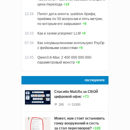
цена перехода
+10
12:28
Пилот дата-агента: шаблон брифа,
приёмка по 50 вопросам и пять метрик,
по которым его закрывают
+9
10:10
Как и зачем ускоряют LLM
+9
07:34
Как злоумышленники используют PsyOp
с фейковыми новостями
+9
12:45
Qwen3.8-Max: 2 400 000 000 000-
параметровый монстр
+8
ОБСУЖДАЕМОЕ
Спасибо Mail.Ru за СВОЙ
цифровой офис
+73
285
21000
Может, нам стоит остановить
гонку вооружений и сесть
за стол переговоров?
+180