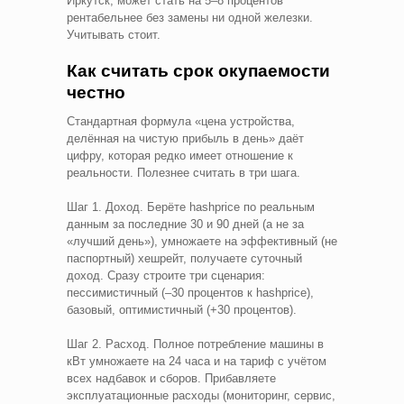
Иркутск, может стать на 5–8 процентов
рентабельнее без замены ни одной железки.
Учитывать стоит.
Как считать срок окупаемости
честно
Стандартная формула «цена устройства,
делённая на чистую прибыль в день» даёт
цифру, которая редко имеет отношение к
реальности. Полезнее считать в три шага.
Шаг 1. Доход. Берёте hashprice по реальным
данным за последние 30 и 90 дней (а не за
«лучший день»), умножаете на эффективный (не
паспортный) хешрейт, получаете суточный
доход. Сразу строите три сценария:
пессимистичный (–30 процентов к hashprice),
базовый, оптимистичный (+30 процентов).
Шаг 2. Расход. Полное потребление машины в
кВт умножаете на 24 часа и на тариф с учётом
всех надбавок и сборов. Прибавляете
эксплуатационные расходы (мониторинг, сервис,