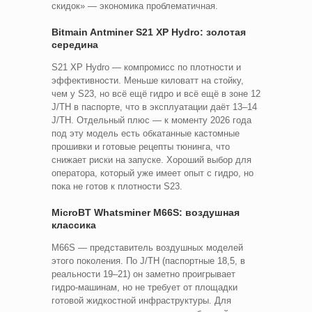
скидок» — экономика проблематичная.
Bitmain Antminer S21 XP Hydro: золотая
середина
S21 XP Hydro — компромисс по плотности и
эффективности. Меньше киловатт на стойку,
чем у S23, но всё ещё гидро и всё ещё в зоне 12
J/TH в паспорте, что в эксплуатации даёт 13–14
J/TH. Отдельный плюс — к моменту 2026 года
под эту модель есть обкатанные кастомные
прошивки и готовые рецепты тюнинга, что
снижает риски на запуске. Хороший выбор для
оператора, который уже имеет опыт с гидро, но
пока не готов к плотности S23.
MicroBT Whatsminer M66S: воздушная
классика
M66S — представитель воздушных моделей
этого поколения. По J/TH (паспортные 18,5, в
реальности 19–21) он заметно проигрывает
гидро-машинам, но не требует от площадки
готовой жидкостной инфраструктуры. Для