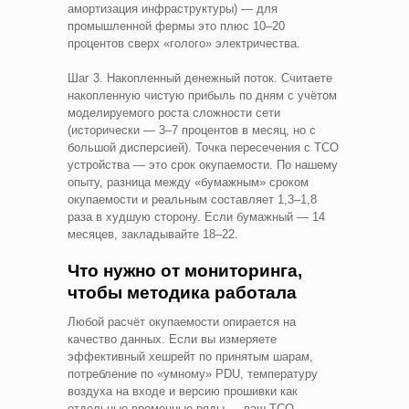
амортизация инфраструктуры) — для
промышленной фермы это плюс 10–20
процентов сверх «голого» электричества.
Шаг 3. Накопленный денежный поток. Считаете
накопленную чистую прибыль по дням с учётом
моделируемого роста сложности сети
(исторически — 3–7 процентов в месяц, но с
большой дисперсией). Точка пересечения с TCO
устройства — это срок окупаемости. По нашему
опыту, разница между «бумажным» сроком
окупаемости и реальным составляет 1,3–1,8
раза в худшую сторону. Если бумажный — 14
месяцев, закладывайте 18–22.
Что нужно от мониторинга,
чтобы методика работала
Любой расчёт окупаемости опирается на
качество данных. Если вы измеряете
эффективный хешрейт по принятым шарам,
потребление по «умному» PDU, температуру
воздуха на входе и версию прошивки как
отдельные временные ряды — ваш TCO-