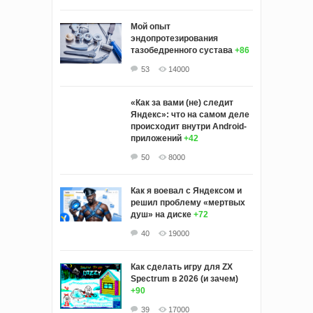
Мой опыт
эндопротезирования
тазобедренного сустава
+86
53
14000
«Как за вами (не) следит
Яндекс»: что на самом деле
происходит внутри Android-
приложений
+42
50
8000
Как я воевал с Яндексом и
решил проблему «мертвых
душ» на диске
+72
40
19000
Как сделать игру для ZX
Spectrum в 2026 (и зачем)
+90
39
17000