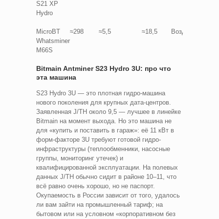
S21 XP
Hydro
MicroBT
≈298
≈5,5
≈18,5
Воздушное
Whatsminer
M66S
Bitmain Antminer S23 Hydro 3U: про что
эта машина
S23 Hydro 3U — это плотная гидро-машина
нового поколения для крупных дата-центров.
Заявленная J/TH около 9,5 — лучшее в линейке
Bitmain на момент выхода. Но это машина не
для «купить и поставить в гараж»: её 11 кВт в
форм-факторе 3U требуют готовой гидро-
инфраструктуры (теплообменники, насосные
группы, мониторинг утечек) и
квалифицированной эксплуатации. На полевых
данных J/TH обычно сидит в районе 10–11, что
всё равно очень хорошо, но не паспорт.
Окупаемость в России зависит от того, удалось
ли вам зайти на промышленный тариф; на
бытовом или на условном «корпоративном без