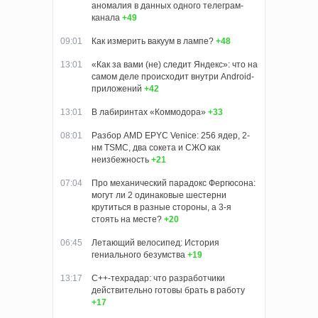
аномалия в данных одного телеграм-
канала
+49
09:01
Как измерить вакуум в лампе?
+48
13:01
«Как за вами (не) следит Яндекс»: что на
самом деле происходит внутри Android-
приложений
+42
13:01
В лабиринтах «Коммодора»
+33
08:01
Разбор AMD EPYC Venice: 256 ядер, 2-
нм TSMC, два сокета и СЖО как
неизбежность
+21
07:04
Про механический парадокс Фергюсона:
могут ли 2 одинаковые шестерни
крутиться в разные стороны, а 3-я
стоять на месте?
+20
06:45
Летающий велосипед: История
гениального безумства
+19
13:17
C++-техрадар: что разработчики
действительно готовы брать в работу
+17