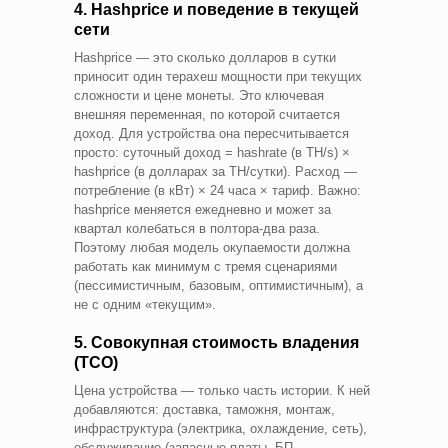
4. Hashprice и поведение в текущей
сети
Hashprice — это сколько долларов в сутки
приносит один терахеш мощности при текущих
сложности и цене монеты. Это ключевая
внешняя переменная, по которой считается
доход. Для устройства она пересчитывается
просто: суточный доход = hashrate (в TH/s) ×
hashprice (в долларах за TH/сутки). Расход —
потребление (в кВт) × 24 часа × тариф. Важно:
hashprice меняется ежедневно и может за
квартал колебаться в полтора-два раза.
Поэтому любая модель окупаемости должна
работать как минимум с тремя сценариями
(пессимистичным, базовым, оптимистичным), а
не с одним «текущим».
5. Совокупная стоимость владения
(TCO)
Цена устройства — только часть истории. К ней
добавляются: доставка, таможня, монтаж,
инфраструктура (электрика, охлаждение, сеть),
обслуживание (запасные платы, БП,