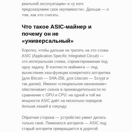
реальной эксплуатации» и «у кого
предсказуемее срок окупаемости». Дальше — о
том, как это считать.
Что такое ASIC-майнер и
почему он не
«универсальный»
Коротко, чтобы дальше не тратить на это слова.
ASIC (Application Specific Integrated Circuit) —
это интегральная схема, спроектированная под
одну задачу. В контексте майнинга — под
вычисление хеш-функции конкретного алгоритма
(для Bitcoin — SHA-256, для Litecoin — Scrypt и
так далее). Именно «специальное назначение»
обеспечивает скачок в производительности по
сравнению с GPU и CPU: на одной и той же
мощности ASIC даёт на несколько порядков
больше хешей в секунду.
Обратная сторона — устройство умеет делать
только своё. Поменялся алгоритм — ASIC под
старый алгоритм превращается в дорогой