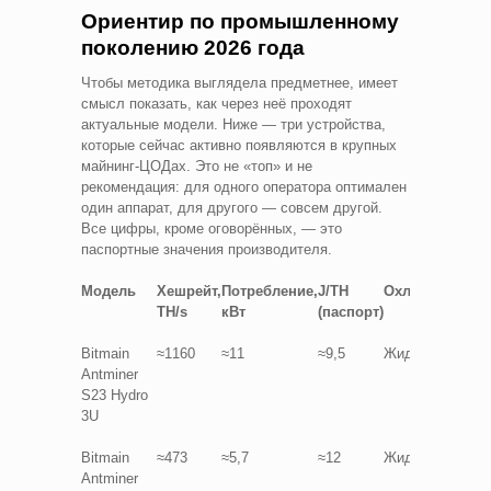
Ориентир по промышленному
поколению 2026 года
Чтобы методика выглядела предметнее, имеет
смысл показать, как через неё проходят
актуальные модели. Ниже — три устройства,
которые сейчас активно появляются в крупных
майнинг-ЦОДах. Это не «топ» и не
рекомендация: для одного оператора оптимален
один аппарат, для другого — совсем другой.
Все цифры, кроме оговорённых, — это
паспортные значения производителя.
Модель
Хешрейт,
Потребление,
J/TH
Охлаждение
TH/s
кВт
(паспорт)
Bitmain
≈1160
≈11
≈9,5
Жидкостное
Antminer
S23 Hydro
3U
Bitmain
≈473
≈5,7
≈12
Жидкостное
Antminer