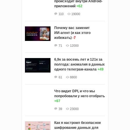
происходит внутри Android-
приложений
+62
110
19000
Почему вас заменит
ИИ‑агент (и как этого
избежать)
-7
71
12000
6,9к за восемь лет и 121к за
полгода: аномалия в данных
одного телеграм-канала
+49
61
8800
Что видит DPI, и что мы
попробовали у него отобрать
+67
39
23000
Как я настроил безопасное
шифрование данных для