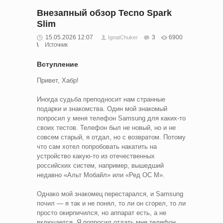
Внезапный обзор Tecno Spark
Slim
15.05.2026 12:07
3
6900
IgnatChuker
Источник
Вступление
Привет, Хабр!
Иногда судьба преподносит нам странные
подарки и знакомства. Один мой знакомый
попросил у меня телефон Samsung для каких-то
своих тестов. Телефон был не новый, но и не
совсем старый, я отдал, но с возвратом. Потому
что сам хотел попробовать накатить на
устройство какую-то из отечественных
российских систем, например, вышедший
недавно «Альт Мобайл» или «Ред ОС М».
Однако мой знакомец перестарался, и Samsung
почил — я так и не понял, то ли он сгорел, то ли
просто окирпичился, но аппарат есть, а не
включается. Я попросил отдать мне телефон,