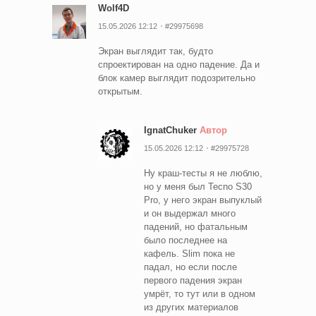
Wolf4D
15.05.2026 12:12
#29975698
Экран выглядит так, будто
спроектирован на одно падение. Да и
блок камер выглядит подозрительно
открытым.
IgnatChuker
Автор
15.05.2026 12:12
#29975728
Ну краш-тесты я не люблю,
но у меня был Tecno S30
Pro, у него экран выпуклый
и он выдержал много
падений, но фатальным
было последнее на
кафель. Slim пока не
падал, но если после
первого падения экран
умрёт, то тут или в одном
из других материалов