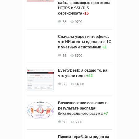
сайта с помощью протокола
HTTPS и SSL/TLS
сертификата
-15
38
9700
Сначала умрёт интерфейс:
что ИИ-агенты сделают с 1С
и учётными системами
+2
35
8700
EvertyDesk: я отдаю то, на
что ушли годы
+52
33
14000
Возникновение сознания в
результате распада
бикамерального разума
+7
30
5800
Пишем терабайты видео на