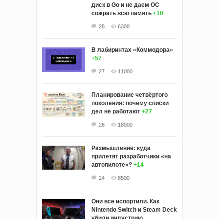
диск в Go и не даем ОС
сожрать всю память
+10
28
6300
В лабиринтах «Коммодора»
+57
27
11000
Планирование четвёртого
поколения: почему списки
дел не работают
+27
26
18000
Размышление: куда
прилетят разработчики «на
автопилоте»?
+14
24
8500
Они все испортили. Как
Nintendo Switch и Steam Deck
убили индустрию