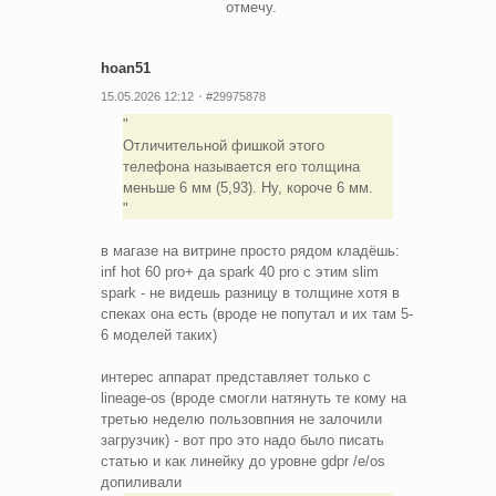
отмечу.
hoan51
15.05.2026 12:12
#29975878
Отличительной фишкой этого
телефона называется его толщина
меньше 6 мм (5,93). Ну, короче 6 мм.
в магазе на витрине просто рядом кладёшь:
inf hot 60 pro+ да spark 40 pro с этим slim
spark - не видешь разницу в толщине хотя в
спеках она есть (вроде не попутал и их там 5-
6 моделей таких)
интерес аппарат представляет только с
lineage-os (вроде смогли натянуть те кому на
третью неделю пользовпния не залочили
загрузчик) - вот про это надо было писать
статью и как линейку до уровне gdpr /e/os
допиливали