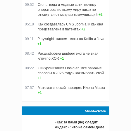
09:52
Огонь, вода и медные сети: почему
операторы по всему миру никак не
откажутся от медных коммуникаций
+2
05:18
Как создавалась CMS Joomla! и как она
представлена в патентах
+2
09:11
Playwright: пишем тесты на Kotlin и Java
+1
08:42
Расшифровка шифротекста не зная
ключ по XOR
+1
08:22
Синхронизация Obsidian: все рабочие
способы в 2026 году и как выбрать свой
+1
07:57
Математический парадокс Илона Маска
+1
ОБСУЖДАЕМОЕ
«Как за вами (не) следит
Яндекс»: что на самом деле