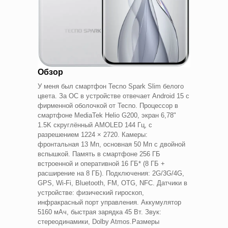
Обзор
У меня был смартфон Tecno Spark Slim белого
цвета. За ОС в устройстве отвечает Android 15 с
фирменной оболочкой от Tecno. Процессор в
смартфоне MediaTek Helio G200, экран 6,78"
1.5K скруглённый AMOLED 144 Гц, с
разрешением 1224 × 2720. Камеры:
фронтальная 13 Мп, основная 50 Мп с двойной
вспышкой. Память в смартфоне 256 ГБ
встроенной и оперативной 16 ГБ* (8 ГБ +
расширение на 8 ГБ). Подключения: 2G/3G/4G,
GPS, Wi-Fi, Bluetooth, FM, OTG, NFC. Датчики в
устройстве: физический гироскоп,
инфракрасный порт управления. Аккумулятор
5160 мАч, быстрая зарядка 45 Вт. Звук:
стереодинамики, Dolby Atmos.Размеры