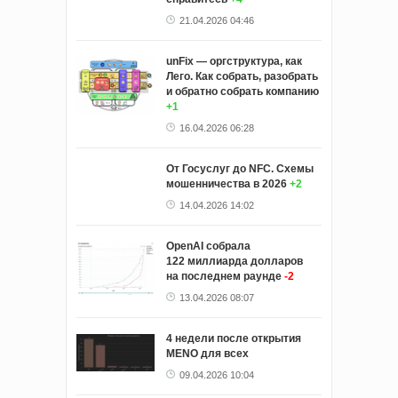
21.04.2026 04:46
unFix — оргструктура, как
Лего. Как собрать, разобрать
и обратно собрать компанию
+1
16.04.2026 06:28
От Госуслуг до NFC. Cхемы
мошенничества в 2026
+2
14.04.2026 14:02
OpenAI собрала
122 миллиарда долларов
на последнем раунде
-2
13.04.2026 08:07
4 недели после открытия
MENO для всех
09.04.2026 10:04