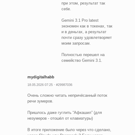
при этом, результат так
себе.
Gemini 3.1 Pro latest
экономен как в токенах, так
и в деньгах, а результат
почти сразу удовлетворяет
моим запросам.
Полностью перешел на
семейство Gemini 3.1.
mydigitalhabb
18.05.2026 07:25
#29987036
Очень сложно читать непричёсанный поток
речи зумеров.
Пришлось даже гуглить “Афкашил” (для
незумеров - отошёл от клавиатуры)
В итоге приложение было через что сделано,