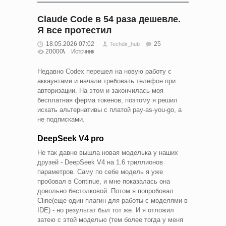
Claude Code в 54 раза дешевле.
Я все протестил
18.05.2026 07:02
25
Techdir_hub
20000
Источник
Недавно Codex перешел на новую работу с
аккаунтами и начали требовать телефон при
авторизации. На этом и закончилась моя
бесплатная ферма токенов, поэтому я решил
искать альтернативы с платой pay-as-you-go, а
не подписками.
DeepSeek V4 pro
Не так давно вышла новая моделька у наших
друзей - DeepSeek V4 на 1.6 триллионов
параметров. Саму по себе модель я уже
пробовал в Continue, и мне показалась она
довольно бестолковой. Потом я попробовал
Cline(еще один плагин для работы с моделями в
IDE) - но результат был тот же. И я отложил
затею с этой моделью (тем более тогда у меня