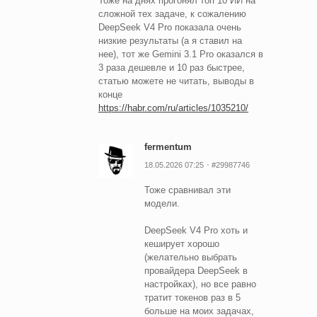
Тоже на днях прогонял топ 10 ИИ на
сложной тех задаче, к сожалению
DeepSeek V4 Pro показала очень
низкие результаты (а я ставил на
нее), тот же Gemini 3.1 Pro оказался в
3 раза дешевле и 10 раз быстрее,
статью можете не читать, выводы в
конце
https://habr.com/ru/articles/1035210/
fermentum
18.05.2026 07:25
#29987746
Тоже сравнивал эти
модели.
DeepSeek V4 Pro хоть и
кеширует хорошо
(желательно выбрать
провайдера DeepSeek в
настройках), но все равно
тратит токенов раз в 5
больше на моих задачах,