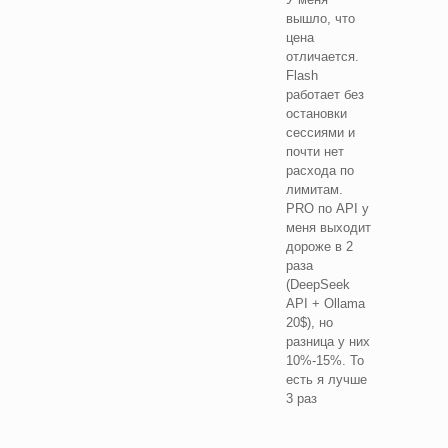
вышло, что
цена
отличается.
Flash
работает без
остановки
сессиями и
почти нет
расхода по
лимитам.
PRO по API у
меня выходит
дороже в 2
раза
(DeepSeek
API + Ollama
20$), но
разница у них
10%-15%. То
есть я лучше
3 раз