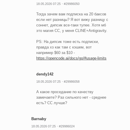
18.05.2026 07:25
#29986050
Тогда зачем вам подписка на 20 баксов
если нет разницы? Я вот вижу разницу с
соннет, дипсик все-таки тупее. Хотя мб
это магия CC, у меня CLINE+Antigravity.
PS: На дипсик тоже есть подписки,
правда хз как там с кэшем, вот
например $60 за $10 -
https://opencode.ai/docs/go/#usage-limits
dendy142
18.05.2026 07:25
#29986058
А какое проседание по качеству
замечаете? Раз сильного нет - среднее
есть? CC лучше?
Barnaby
18.05.2026 07:25
#29986024