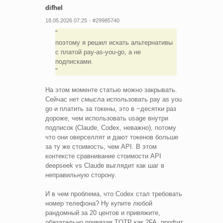
difhel
18.05.2026 07:25
#29985740
поэтому я решил искать альтернативы
с платой pay-as-you-go, а не
подписками.
На этом моменте статью можно закрывать.
Сейчас нет смысла использовать pay as you
go и платить за токены, это в ~десятки раз
дороже, чем использовать usage внутри
подписок (Claude, Codex, неважно), потому
что они оверселлят и дают токенов больше
за ту же стоимость, чем API. В этом
контексте сравнивание стоимости API
deepseek vs Claude выглядит как шаг в
неправильную сторону.
И в чем проблема, что Codex стал требовать
номер телефона? Ну купите любой
рандомный за 20 центов и привяжите,
обязательно привязав TOTP как 2FA, профит.