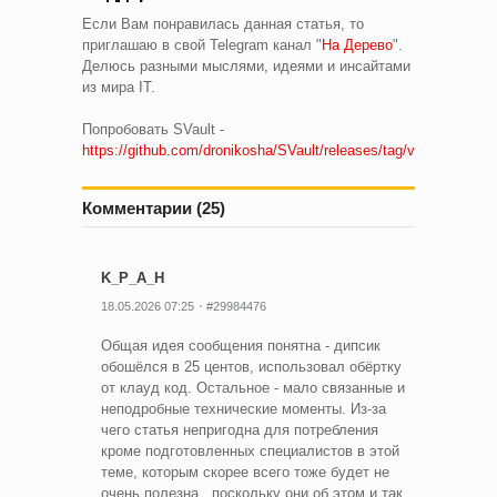
Если Вам понравилась данная статья, то
приглашаю в свой Telegram канал "
На Дерево
".
Делюсь разными мыслями, идеями и инсайтами
из мира IT.
Попробовать SVault -
https://github.com/dronikosha/SVault/releases/tag/v1.0
Комментарии (25)
K_P_A_H
18.05.2026 07:25
#29984476
Общая идея сообщения понятна - дипсик
обошёлся в 25 центов, использовал обёртку
от клауд код. Остальное - мало связанные и
неподробные технические моменты. Из-за
чего статья непригодна для потребления
кроме подготовленных специалистов в этой
теме, которым скорее всего тоже будет не
очень полезна , поскольку они об этом и так