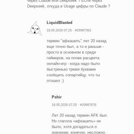
через Claude или Deepseek ? Если через
Deepseek, откуда в Usage цифры по Claude ?
LiquidBlasted
18.05.2026 07:25
#29987362
термин "афкашить" лет 20 назад
еще точно был, а то и раньше -
просто в основном в среде
геймеров, на почве расцвета
онлайн-игр - когда надо было
быстренько тремя буквами
сообщить сопартийцу, что ты
отошел :)
Pshir
18.05.2026 07:25
#29987676
Лет 20 назад термин AFK был.
Но глагола «афкашить» не
было, хотя догадаться о
значении, конечно, несложно.