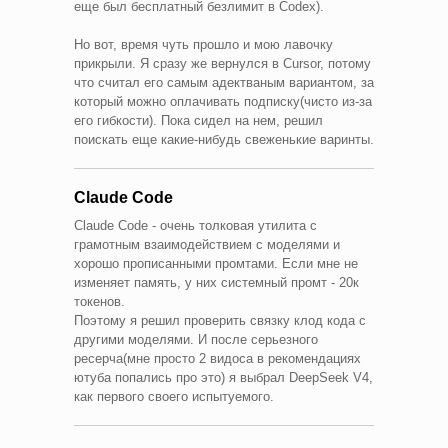
еще был бесплатный безлимит в Codex).
Но вот, время чуть прошло и мою лавочку
прикрыли. Я сразу же вернулся в Cursor, потому
что считал его самым адектваным вариантом, за
который можно оплачивать подписку(чисто из-за
его гибкости). Пока сидел на нем, решил
поискать еще какие-нибудь свеженькие варинты.
Claude Code
Claude Code - очень толковая утилита с
грамотным взаимодействием с моделями и
хорошо прописанными промтами. Если мне не
изменяет память, у них системный промт - 20к
токенов.
Поэтому я решил проверить связку клод кода с
другими моделями. И после серьезного
ресерча(мне просто 2 видоса в рекомендациях
ютуба попались про это) я выбрал DeepSeek V4,
как первого своего испытуемого.