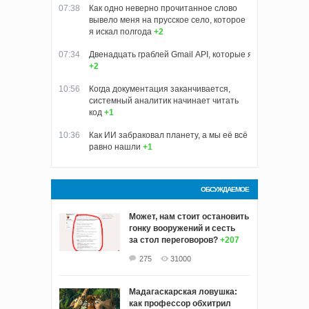
07:38
Как одно неверно прочитанное слово
вывело меня на прусское село, которое
я искал полгода
+2
07:34
Двенадцать граблей Gmail API, которые я собрал, пока
+2
10:56
Когда документация заканчивается,
системный аналитик начинает читать
код
+1
10:36
Как ИИ забраковал планету, а мы её всё
равно нашли
+1
ОБСУЖДАЕМОЕ
Может, нам стоит остановить
гонку вооружений и сесть
за стол переговоров?
+207
275
31000
Мадагаскарская ловушка:
как профессор обхитрил