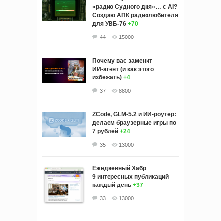
«радио Судного дня»… с AI?
Создаю АПК радиолюбителя
для УВБ-76
+70
44
15000
Почему вас заменит
ИИ‑агент (и как этого
избежать)
+4
37
8800
ZCode, GLM-5.2 и ИИ-роутер:
делаем браузерные игры по
7 рублей
+24
35
13000
Ежедневный Хабр:
9 интересных публикаций
каждый день
+37
33
13000