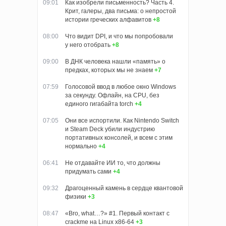
09:01
Как изобрели письменность? Часть 4.
Крит, галеры, два письма: о непростой
истории греческих алфавитов
+8
08:00
Что видит DPI, и что мы попробовали
у него отобрать
+8
09:00
В ДНК человека нашли «память» о
предках, которых мы не знаем
+7
07:59
Голосовой ввод в любое окно Windows
за секунду. Офлайн, на CPU, без
единого гигабайта torch
+4
07:05
Они все испортили. Как Nintendo Switch
и Steam Deck убили индустрию
портативных консолей, и всем с этим
нормально
+4
06:41
Не отдавайте ИИ то, что должны
придумать сами
+4
09:32
Драгоценный камень в сердце квантовой
физики
+3
08:47
«Bro, what…?» #1. Первый контакт с
crackme на Linux x86-64
+3