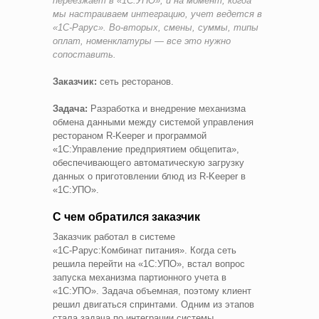
переезжает в «1С:УПО», и на момент, когда
мы настраиваем интеграцию, учет ведется в
«1С‑Рарус». Во‑вторых, смены, суммы, типы
оплат, номенклатуры — все это нужно
сопоставить.
Заказчик:
сеть ресторанов.
Задача:
Разработка и внедрение механизма
обмена данными между системой управления
рестораном R‑Keeper и программой
«1С:Управление предприятием общепита»,
обеспечивающего автоматическую загрузку
данных о приготовлении блюд из R‑Keeper в
«1С:УПО».
С чем обратился заказчик
Заказчик работал в системе
«1С‑Рарус:Комбинат питания». Когда сеть
решила перейти на «1С:УПО», встал вопрос
запуска механизма партионного учета в
«1С:УПО». Задача объемная, поэтому клиент
решил двигаться спринтами. Одним из этапов
стала задача по интеграции системы