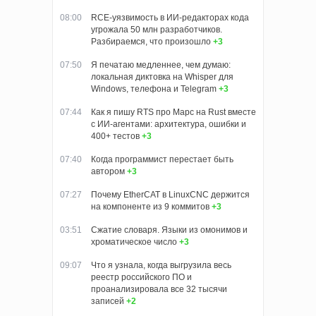
08:00
RCE-уязвимость в ИИ-редакторах кода
угрожала 50 млн разработчиков.
Разбираемся, что произошло
+3
07:50
Я печатаю медленнее, чем думаю:
локальная диктовка на Whisper для
Windows, телефона и Telegram
+3
07:44
Как я пишу RTS про Марс на Rust вместе
с ИИ-агентами: архитектура, ошибки и
400+ тестов
+3
07:40
Когда программист перестает быть
автором
+3
07:27
Почему EtherCAT в LinuxCNC держится
на компоненте из 9 коммитов
+3
03:51
Сжатие словаря. Языки из омонимов и
хроматическое число
+3
09:07
Что я узнала, когда выгрузила весь
реестр российского ПО и
проанализировала все 32 тысячи
записей
+2