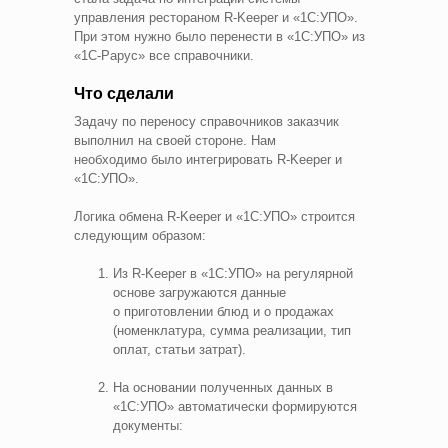
управления рестораном R‑Keeper и «1С:УПО».
При этом нужно было перенести в «1С:УПО» из
«1С‑Рарус» все справочники.
Что сделали
Задачу по переносу справочников заказчик
выполнил на своей стороне. Нам
необходимо было интегрировать R‑Keeper и
«1С:УПО».
Логика обмена R‑Keeper и «1С:УПО» строится
следующим образом:
Из R‑Keeper в «1С:УПО» на регулярной
основе загружаются данные
о приготовлении блюд и о продажах
(номенклатура, сумма реализации, тип
оплат, статьи затрат).
На основании полученных данных в
«1С:УПО» автоматически формируются
документы: