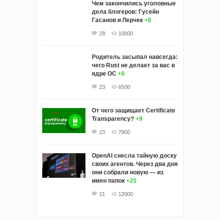
Чем закончились уголовные
дела блогеров: Гусейн
Гасанов и Лерчек
+8
28
10000
Родитель засыпал навсегда:
чего Rust не делает за вас в
ядре ОС
+8
23
6500
От чего защищает Certificate
Transparency?
+9
23
7900
OpenAI снесла тайную доску
своих агентов. Через два дня
они собрали новую — из
имен папок
+20
21
12000