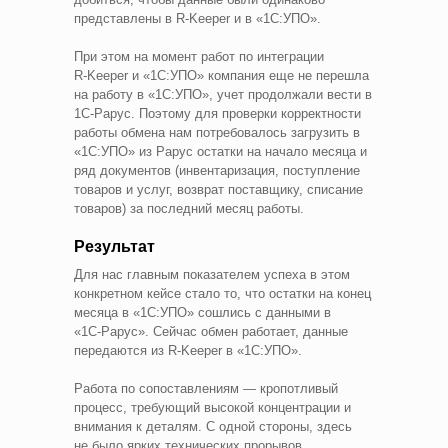
представлены в R‑Keeper и в «1С:УПО».
При этом на момент работ по интеграции
R‑Keeper и «1С:УПО» компания еще не перешла
на работу в «1С:УПО», учет продолжали вести в
1С‑Рарус. Поэтому для проверки корректности
работы обмена нам потребовалось загрузить в
«1С:УПО» из Рарус остатки на начало месяца и
ряд документов (инвентаризация, поступление
товаров и услуг, возврат поставщику, списание
товаров) за последний месяц работы.
Результат
Для нас главным показателем успеха в этом
конкретном кейсе стало то, что остатки на конец
месяца в «1С:УПО» сошлись с данными в
«1С‑Рарус». Сейчас обмен работает, данные
передаются из R‑Keeper в «1С:УПО».
Работа по сопоставлениям — кропотливый
процесс, требующий высокой концентрации и
внимания к деталям. С одной стороны, здесь
не было ярких технических прорывов,