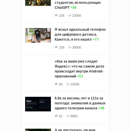
студентов, использующих
ChatGPT
+56
226
22000
Я искал идеальный телефон
для цифрового детокса.
Кажется, я его нашёл
+77
159
26000
«Как за вами (не) следит
Яндекс»: что на самом деле
происходит внутри Android-
приложений
+53
83
15000
6,9к за восемь лет и 121к за
полгода: аномалия в данных
одного телеграм-канала
+49
61
8800
А не послушать ли нам