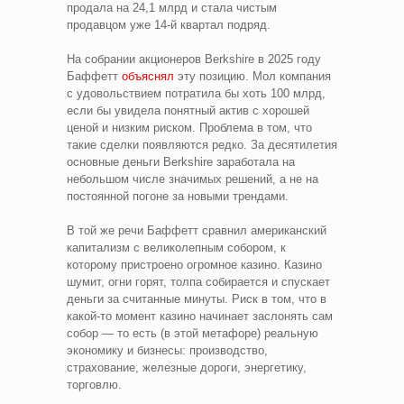
продала на 24,1 млрд и стала чистым
продавцом уже 14-й квартал подряд.
На собрании акционеров Berkshire в 2025 году
Баффетт
объяснял
эту позицию. Мол компания
с удовольствием потратила бы хоть 100 млрд,
если бы увидела понятный актив с хорошей
ценой и низким риском. Проблема в том, что
такие сделки появляются редко. За десятилетия
основные деньги Berkshire заработала на
небольшом числе значимых решений, а не на
постоянной погоне за новыми трендами.
В той же речи Баффетт сравнил американский
капитализм с великолепным собором, к
которому пристроено огромное казино. Казино
шумит, огни горят, толпа собирается и спускает
деньги за считанные минуты. Риск в том, что в
какой-то момент казино начинает заслонять сам
собор — то есть (в этой метафоре) реальную
экономику и бизнесы: производство,
страхование, железные дороги, энергетику,
торговлю.