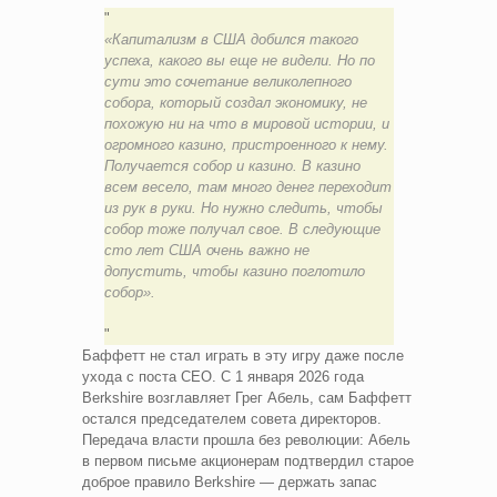
«Капитализм в США добился такого
успеха, какого вы еще не видели. Но по
сути это сочетание великолепного
собора, который создал экономику, не
похожую ни на что в мировой истории, и
огромного казино, пристроенного к нему.
Получается собор и казино. В казино
всем весело, там много денег переходит
из рук в руки. Но нужно следить, чтобы
собор тоже получал свое. В следующие
сто лет США очень важно не
допустить, чтобы казино поглотило
собор».
Баффетт не стал играть в эту игру даже после
ухода с поста CEO. С 1 января 2026 года
Berkshire возглавляет Грег Абель, сам Баффетт
остался председателем совета директоров.
Передача власти прошла без революции: Абель
в первом письме акционерам подтвердил старое
доброе правило Berkshire — держать запас