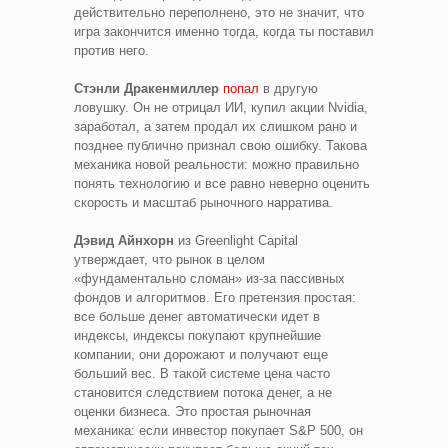
действительно переполнено, это не значит, что
игра закончится именно тогда, когда ты поставил
против него.
Стэнли Дракенмиллер
попал
в другую
ловушку. Он не отрицал ИИ, купил акции Nvidia,
заработал, а затем продал их слишком рано и
позднее публично признал свою ошибку. Такова
механика новой реальности: можно правильно
понять технологию и все равно неверно оценить
скорость и масштаб рыночного нарратива.
Дэвид Айнхорн
из Greenlight Capital
утверждает, что рынок в целом
«фундаментально сломан» из-за пассивных
фондов и алгоритмов. Его претензия простая:
все больше денег автоматически идет в
индексы, индексы покупают крупнейшие
компании, они дорожают и получают еще
больший вес. В такой системе цена часто
становится следствием потока денег, а не
оценки бизнеса. Это простая рыночная
механика: если инвестор покупает S&P 500, он