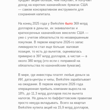
продает акций больше, чем покупает, и получает
доход на коротких казначейских бумагах США
— самом консервативном инструменте для
сохранения капитала.
На конец 2025 года у Berkshire
было
369 млрд
долларов в деньгах, их эквивалентах и
краткосрочных казначейских векселях США —
уже с учетом обязательств по незавершенным
покупкам. В первом квартале 2026-го запас
ликвидности стал еще больше: валовая
позиция, то есть до вычетов, оценивалась
примерно в 397 млрд долларов, а чистая — в
около 380 млрд (это если с поправкой на
обязательства по казначейским бумагам).
В мире, где инвесторы платят любые деньги за
ИИ, дата-центры и чипы, Berkshire зарабатывает
на ожидании. В первом квартале 2026 года
операционная прибыль компании выросла на
18%, до 11,3 млрд долларов после вычета
налогов. Но деньги по баффеттовским правилам
просто некуда вкладывать. Всего за квартал
Berkshire купила акций на 15,9 млрд долларов,