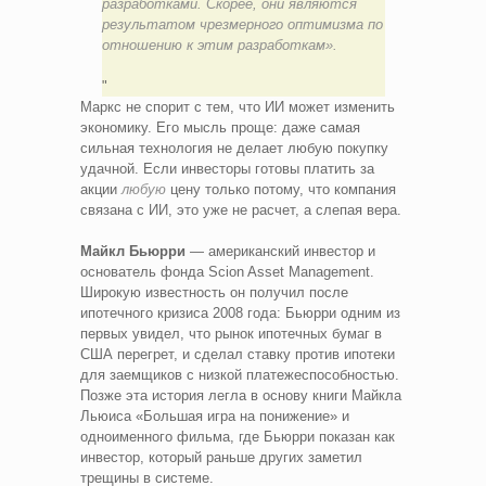
разработками. Скорее, они являются
результатом чрезмерного оптимизма по
отношению к этим разработкам».
Маркс не спорит с тем, что ИИ может изменить
экономику. Его мысль проще: даже самая
сильная технология не делает любую покупку
удачной. Если инвесторы готовы платить за
акции
любую
цену только потому, что компания
связана с ИИ, это уже не расчет, а слепая вера.
Майкл Бьюрри
— американский инвестор и
основатель фонда Scion Asset Management.
Широкую известность он получил после
ипотечного кризиса 2008 года: Бьюрри одним из
первых увидел, что рынок ипотечных бумаг в
США перегрет, и сделал ставку против ипотеки
для заемщиков с низкой платежеспособностью.
Позже эта история легла в основу книги Майкла
Льюиса «Большая игра на понижение» и
одноименного фильма, где Бьюрри показан как
инвестор, который раньше других заметил
трещины в системе.