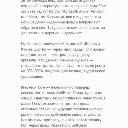
автоматически покупает больше акций тех
компаний, которые уже стали крупнейшими. Чем
сильнее растут Nvidia, Microsoft, Apple, Amazon
или Meta, тем больше их вес в индексе и тем
больше денег индексные фонды направляют
обратно в них. Так дешевые компании остаются
дешевыми, а дорогие — дорожают.
Nvidia стала лакмусовой бумажкой ИИ-эпохи.
Кто ее шортил — терял миллиарды. Кто продал
слишком рано — смотрел на упущенную
прибыль. Кто держал меньше индекса —
отставал от рынка. Кто считал, что после роста
на 200–300% покупать уже поздно, видел новое
удорожание.
Масаеси Сон
— японский миллиардер,
основатель и глава SoftBank Group, одного из
самых известных технологических инвесторов в
мире. Он стал знаменит тем, что делал
огромные ставки на будущие технологические
рынки: интернет, мобильную связь, стартапы,
платформы, доставку, финтех, робототехнику,
ИИ. Через фонд Vision Fund SoftBank