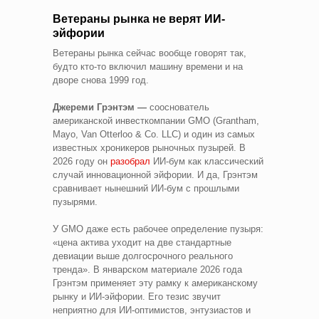
Ветераны рынка не верят ИИ-
эйфории
Ветераны рынка сейчас вообще говорят так,
будто кто-то включил машину времени и на
дворе снова 1999 год.
Джереми Грэнтэм —
сооснователь
американской инвесткомпании GMO (Grantham,
Mayo, Van Otterloo & Co. LLC) и один из самых
известных хроникеров рыночных пузырей. В
2026 году он
разобрал
ИИ-бум как классический
случай инновационной эйфории. И да, Грэнтэм
сравнивает нынешний ИИ-бум с прошлыми
пузырями.
У GMO даже есть рабочее определение пузыря:
«цена актива уходит на две стандартные
девиации выше долгосрочного реального
тренда». В январском материале 2026 года
Грэнтэм применяет эту рамку к американскому
рынку и ИИ-эйфории. Его тезис звучит
неприятно для ИИ-оптимистов, энтузиастов и