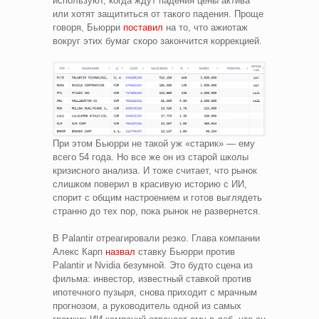
используют, когда ждут падения цены актива
или хотят защититься от такого падения. Проще
говоря, Бьюрри
поставил
на то, что ажиотаж
вокруг этих бумаг скоро закончится коррекцией.
При этом Бьюрри не такой уж «старик» — ему
всего 54 года. Но все же он из старой школы
кризисного анализа. И тоже считает, что рынок
слишком поверил в красивую историю с ИИ,
спорит с общим настроением и готов выглядеть
странно до тех пор, пока рынок не развернется.
В Palantir отреагировали резко. Глава компании
Алекс Карп
назвал
ставку Бьюрри против
Palantir и Nvidia безумной. Это будто сцена из
фильма: инвестор, известный ставкой против
ипотечного пузыря, снова приходит с мрачным
прогнозом, а руководитель одной из самых