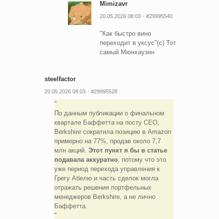
Mimizavr
20.05.2026 08:03
#29995540
"Как быстро вино
переходит в уксус"(с) Тот
самый Мюнхаузен
steelfactor
20.05.2026 08:03
#29995528
По данным публикации о финальном
квартале Баффетта на посту CEO,
Berkshire сократила позицию в Amazon
примерно на 77%, продав около 7,7
млн акций.
Этот пункт я бы в статье
подавала аккуратно
, потому что это
уже период перехода управления к
Грегу Абелю и часть сделок могла
отражать решения портфельных
менеджеров Berkshire, а не лично
Баффетта.