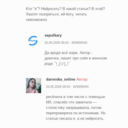
Кто "я"? Нейросеть? В какой статье? В этой?
Хватит позориться, ей-богу, читать
невозможно
sepulkary
20.05.2026 08:03
#29995546
Да вроде всё норм. Автор -
девочка, пишет про себя в женском
роде ¯\_(ツ)_/¯
darovska_online
Автор
20.05.2026 08:03
#29995640
ресёчила в том числе с помощью
ИИ, спасибо что заметили —
статистику запрашивала, потом
перепроверяла по источникам. Но
статью писала я, а не нейросеть.