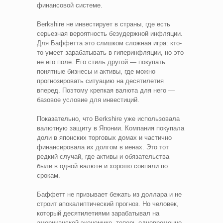
финансовой системе.
Berkshire не инвестирует в страны, где есть
серьезная вероятность безудержной инфляции.
Для Баффетта это слишком сложная игра: кто-
то умеет зарабатывать в гиперинфляции, но это
не его поле. Его стиль другой — покупать
понятные бизнесы и активы, где можно
прогнозировать ситуацию на десятилетия
вперед. Поэтому крепкая валюта для него —
базовое условие для инвестиций.
Показательно, что Berkshire уже использовала
валютную защиту в Японии. Компания покупала
доли в японских торговых домах и частично
финансировала их долгом в иенах. Это тот
редкий случай, где активы и обязательства
были в одной валюте и хорошо совпали по
срокам.
Баффетт не призывает бежать из доллара и не
строит апокалиптический прогноз. Но человек,
который десятилетиями зарабатывал на
американской экономике, теперь одновременно