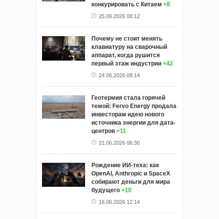
конкурировать с Китаем
+8
25.06.2026 08:12
Почему не стоит менять
клавиатуру на сварочный
аппарат, когда рушится
первый этаж индустрии
+42
24.06.2026 08:14
Геотермия стала горячей
темой: Fervo Energy продала
инвесторам идею нового
источника энергии для дата-
центров
+11
21.06.2026 06:30
Рождение ИИ-теха: как
OpenAI, Anthropic и SpaceX
собирают деньги для мира
будущего
+10
16.06.2026 12:14