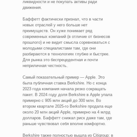
ликвидности и не покупать активы ради
движения.
Баффетт фактически признал, что в части
новых отраслей у него больше нет
преимуществ. Он хуже понимает ряд
современных компаний (в отличие от бизнесов
прошлого) и не видит смысла соревноваться с
молодыми специалистами там, где они
разбираются в технологиях глубже и быстрее.
Для рынка это беспрецедентная и почти
неприличная честность.
Самый показательный пример — Apple. Это
была публичная ставка Berkshire. Но с конца
2023 года компания начала резко сокращать
пакет. В 2024 году доля Berkshire в Apple упала
примерно с 905 млн акций до 300 млн. Во
втором квартале 2025-го Berkshire продала еще
около 20 млн акций Apple, примерно на 4 млрд
долларов. Баффетт снижал риск даже там, где
раньше чувствовал себя вполне комфортно.
Berkshire также полностью вышла из Citigroup: в