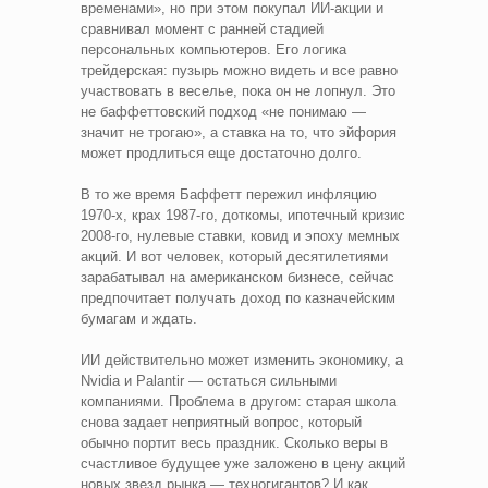
временами», но при этом покупал ИИ-акции и
сравнивал момент с ранней стадией
персональных компьютеров. Его логика
трейдерская: пузырь можно видеть и все равно
участвовать в веселье, пока он не лопнул. Это
не баффеттовский подход «не понимаю —
значит не трогаю», а ставка на то, что эйфория
может продлиться еще достаточно долго.
В то же время Баффетт пережил инфляцию
1970-х, крах 1987-го, доткомы, ипотечный кризис
2008-го, нулевые ставки, ковид и эпоху мемных
акций. И вот человек, который десятилетиями
зарабатывал на американском бизнесе, сейчас
предпочитает получать доход по казначейским
бумагам и ждать.
ИИ действительно может изменить экономику, а
Nvidia и Palantir — остаться сильными
компаниями. Проблема в другом: старая школа
снова задает неприятный вопрос, который
обычно портит весь праздник. Сколько веры в
счастливое будущее уже заложено в цену акций
новых звезд рынка — техногигантов? И как