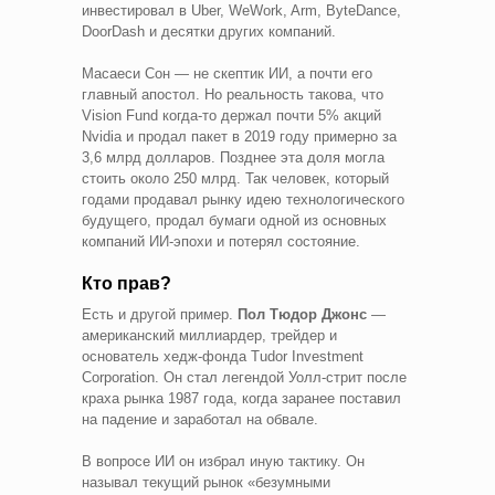
инвестировал в Uber, WeWork, Arm, ByteDance,
DoorDash и десятки других компаний.
Масаеси Сон — не скептик ИИ, а почти его
главный апостол. Но реальность такова, что
Vision Fund когда-то держал почти 5% акций
Nvidia и продал пакет в 2019 году примерно за
3,6 млрд долларов. Позднее эта доля могла
стоить около 250 млрд. Так человек, который
годами продавал рынку идею технологического
будущего, продал бумаги одной из основных
компаний ИИ-эпохи и потерял состояние.
Кто прав?
Есть и другой пример.
Пол Тюдор Джонс
—
американский миллиардер, трейдер и
основатель хедж-фонда Tudor Investment
Corporation. Он стал легендой Уолл-стрит после
краха рынка 1987 года, когда заранее поставил
на падение и заработал на обвале.
В вопросе ИИ он избрал иную тактику. Он
называл текущий рынок «безумными