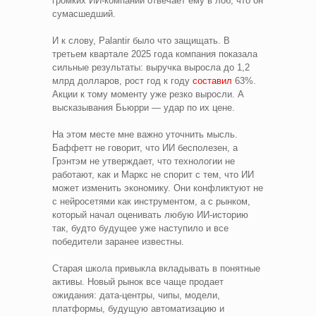
громких ИИ-компаний отвечает ему в лоб, что он
сумасшедший.
И к слову, Palantir было что защищать. В
третьем квартале 2025 года компания показала
сильные результаты: выручка выросла до 1,2
млрд долларов, рост год к году
составил
63%.
Акции к тому моменту уже резко выросли. А
высказывания Бьюрри — удар по их цене.
На этом месте мне важно уточнить мысль.
Баффетт не говорит, что ИИ бесполезен, а
Грэнтэм не утверждает, что технологии не
работают, как и Маркс не спорит с тем, что ИИ
может изменить экономику. Они конфликтуют не
с нейросетями как инструментом, а с рынком,
который начал оценивать любую ИИ-историю
так, будто будущее уже наступило и все
победители заранее известны.
Старая школа привыкла вкладывать в понятные
активы. Новый рынок все чаще продает
ожидания: дата-центры, чипы, модели,
платформы, будущую автоматизацию и