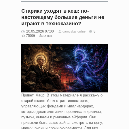
Старики уходят в кеш: по-
настоящему большие деньги не
играют в техноказино?
20.05.2026 07:00
8
darovska_online
7500
Источник
Привет, Хабр! В этом материале я расскажу о
старой школе Уолл-стрит: инвесторах,
управляющих фондами и миллиардерах,
которые десятилетиями переживали кризисы,
пузыри, обвалы и рыночные эйфории. Они
привыкли быть выше хайпа, смотреть на цену,
маржу, риски и сроки окупаемости. Для них