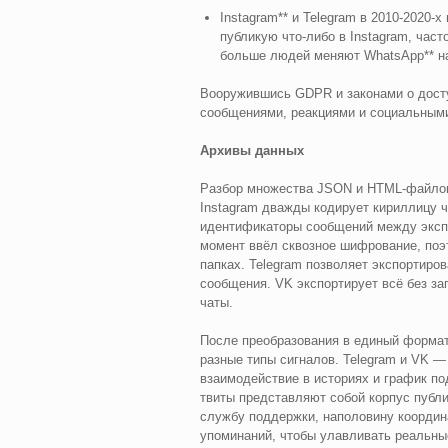
Instagram** и Telegram в 2010-2020-х 
публикую что-либо в Instagram, час
больше людей меняют WhatsApp** на
Вооружившись GDPR и законами о досту
сообщениями, реакциями и социальным
Архивы данных
Разбор множества JSON и HTML-файлов
Instagram дважды кодирует кириллицу ч
идентификаторы сообщений между экспо
момент ввёл сквозное шифрование, поэ
папках. Telegram позволяет экспортиро
сообщения. VK экспортирует всё без за
чаты.
После преобразования в единый формат
разные типы сигналов. Telegram и VK —
взаимодействие в историях и график под
твиты представляют собой корпус публ
службу поддержки, наполовину координ
упоминаний, чтобы улавливать реальны