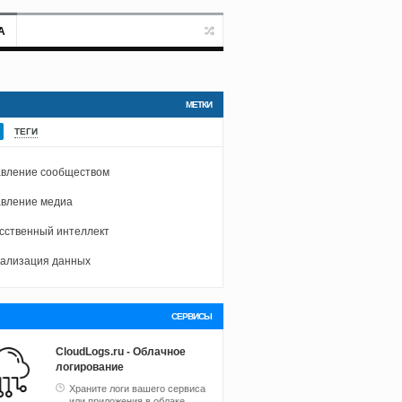
А
МЕТКИ
ТЕГИ
вление сообществом
вление медиа
сственный интеллект
ализация данных
СЕРВИСЫ
CloudLogs.ru - Облачное
логирование
Храните логи вашего сервиса
или приложения в облаке.