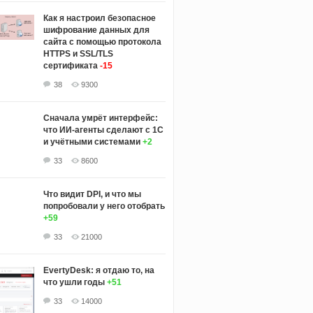
Как я настроил безопасное
шифрование данных для
сайта с помощью протокола
HTTPS и SSL/TLS
сертификата
-15
38
9300
Сначала умрёт интерфейс:
что ИИ-агенты сделают с 1С
и учётными системами
+2
33
8600
Что видит DPI, и что мы
попробовали у него отобрать
+59
33
21000
EvertyDesk: я отдаю то, на
что ушли годы
+51
33
14000