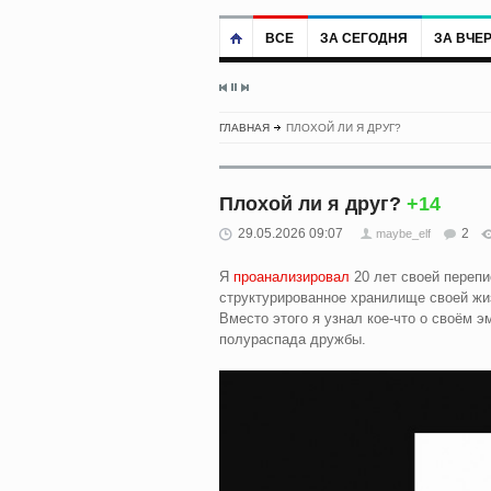
ВСЕ
ЗА СЕГОДНЯ
ЗА ВЧЕ
ГЛАВНАЯ
ПЛОХОЙ ЛИ Я ДРУГ?
Плохой ли я друг?
+14
29.05.2026 09:07
2
maybe_elf
Я
проанализировал
20 лет своей перепи
структурированное хранилище своей жи
Вместо этого я узнал кое-что о своём 
полураспада дружбы.