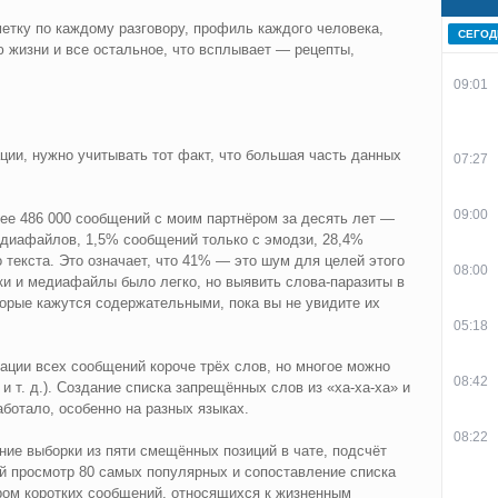
етку по каждому разговору, профиль каждого человека,
СЕГОД
ю жизни и все остальное, что всплывает — рецепты,
09:01
ии, нужно учитывать тот факт, что большая часть данных
07:27
09:00
ее 486 000 сообщений с моим партнёром за десять лет —
едиафайлов, 1,5% сообщений только с эмодзи, 28,4%
 текста. Это означает, что 41% — это шум для целей этого
08:00
ки и медиафайлы было легко, но выявить слова-паразиты в
торые кажутся содержательными, пока вы не увидите их
05:18
ации всех сообщений короче трёх слов, но многое можно
08:42
и т. д.). Создание списка запрещённых слов из «ха-ха-ха» и
ботало, особенно на разных языках.
08:22
е выборки из пяти смещённых позиций в чате, подсчёт
ой просмотр 80 самых популярных и сопоставление списка
ом коротких сообщений, относящихся к жизненным