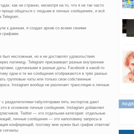
годах: как ни странно, несмотря на то, что я не так часто
то проще общаться с людьми в личных сообщениях, и всё
 Telegram.
пе к данным, я создал архив со всеми своими
и графами.
 был несложным, но и не доставлял удовольствия.
ерез латиницу. Telegram присваивает разные внутренние
ртами, сделанными в разные даты. Facebook в какой-то
тому одни и те же сообщения отображаются в трёх разных
вать групповые чаты или только свои собственные
проса. Instagram вообще не различает трансляции и личные
 с разделителями-табуляторами пять экспортов дают
ПОДП
 это в основном личные сообщения. Instagram добавляет
писчиков. Twitter — это отдельная категория: отдельные
икаций, личные сообщения — это наполовину запросы в
ация конференций, поэтому мне нужен был график ответов/
е сигналы.