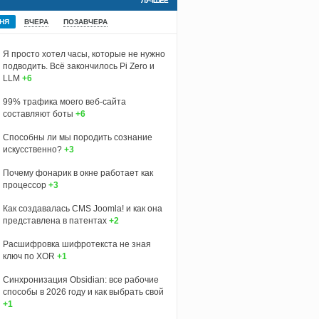
ЛУЧШЕЕ
НЯ
ВЧЕРА
ПОЗАВЧЕРА
Я просто хотел часы, которые не нужно
подводить. Всё закончилось Pi Zero и
LLM
+6
99% трафика моего веб‑сайта
составляют боты
+6
Способны ли мы породить сознание
искусственно?
+3
Почему фонарик в окне работает как
процессор
+3
Как создавалась CMS Joomla! и как она
представлена в патентах
+2
Расшифровка шифротекста не зная
ключ по XOR
+1
Синхронизация Obsidian: все рабочие
способы в 2026 году и как выбрать свой
+1