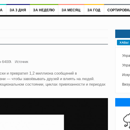
РА
ЗА 3 ДНЯ
ЗА НЕДЕЛЮ
ЗА МЕСЯЦ
ЗА ГОД
СОРТИРОВК
ХАБЫ
Упра
6400
Источник
Упра
ски и превратил 1,2 миллиона сообщений в
Иску
зни — чтобы завоёвывать друзей и влиять на людей.
эмоциональном состоянии, циклах привязанности и периодах
Визу