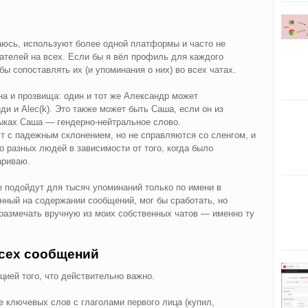
юсь, используют более одной платформы и часто не
ателей на всех. Если бы я вёл профиль для каждого
ы сопоставлять их (и упоминания о них) во всех чатах.
а и прозвища: один и тот же Александр может
ди и Аlec(k). Это также может быть Саша, если он из
ыках Саша — гендерно-нейтральное слово.
 с падежным склонением, но не справляются со сленгом, и
о разных людей в зависимости от того, когда было
ариваю.
 подойдут для тысяч упоминаний только по имени в
нный на содержании сообщений, мог бы сработать, но
азмечать вручную из моих собственных чатов — именно ту
всех сообщений
цией того, что действительно важно.
 ключевых слов с глаголами первого лица (купил,