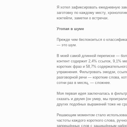
Я хотел зафиксировать ежедневную зам
заготовку по каждому месту, хронологи
коктейли, заметки о встречах.
Утопая в шуме
Прежде чем беспокоиться о классификац
— это шум.
В моей самой длинной переписке — бол
контент содержит 2,4% ссылок, 9,1% м
коротких фраз и 58,7% содержательного
упражнения. Фильтровать эмодзи, ссыл
разговорной речи — короткие слова, ко
сотни раз в месяц, — сложнее.
Моя первая идея заключалась в фильтр
сказать и двумя (он умер, мы проиграли 
других подобных выражений тоже не сра
Решающим моментом стало использовани
частоты каждого короткого слова, ручн
запрещённых слов с защищённым набор