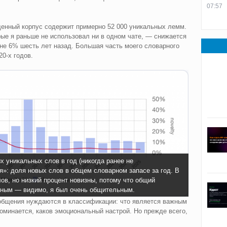
07:57
щенный корпус содержит примерно 52 000 уникальных лемм.
ые я раньше не использовал ни в одном чате, — снижается
вне 6% шесть лет назад. Большая часть моего словарного
0-х годов.
 уникальных слов в год (никогда ранее не
я»: доля новых слов в общем словарном запасе за год. В
ов, но низкий процент новизны, потому что общий
мным — видимо, я был очень общительным.
бщения нуждаются в классификации: что является важным
поминается, каков эмоциональный настрой. Но прежде всего,
.