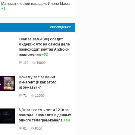
Математический парадокс Илона Маска
+1
ОБСУЖДАЕМОЕ
«Как за вами (не) следит
Яндекс»: что на самом деле
происходит внутри Android-
приложений
+62
110
19000
Почему вас заменит
ИИ‑агент (и как этого
избежать)
-7
71
12000
6,9к за восемь лет и 121к за
полгода: аномалия в данных
одного телеграм-канала
+49
61
8800