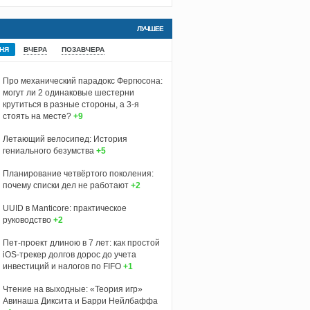
ЛУЧШЕЕ
НЯ
ВЧЕРА
ПОЗАВЧЕРА
Про механический парадокс Фергюсона:
могут ли 2 одинаковые шестерни
крутиться в разные стороны, а 3-я
стоять на месте?
+9
Летающий велосипед: История
гениального безумства
+5
Планирование четвёртого поколения:
почему списки дел не работают
+2
UUID в Manticore: практическое
руководство
+2
Пет-проект длиною в 7 лет: как простой
iOS-трекер долгов дорос до учета
инвестиций и налогов по FIFO
+1
Чтение на выходные: «Теория игр»
Авинаша Диксита и Барри Нейлбаффа