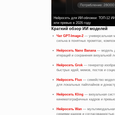
Нейросеть для ИИ-обложки: ТОП-12 ИИ 
или превью в 2026 году
Краткий обзор ИИ моделей
Чат GPT-Image-2
— универсальная м
сильна в понятных промптах, компози
Нейросеть Nano Banana
— модель д
итераций и сохранения визуальной л
Нейросеть Grok
— генератор изобра
быстрых идей, мемов, постов и соц
Нейросеть Flux
— семейство моделе
для локальных пайплайнов и донаст
Нейросеть Kling
— визуальная систе
кинематографичных кадров и превью
Нейросеть Wan
— мультимодальная 
сериями кадров и согласованностью 