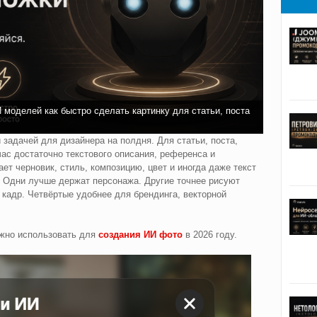
моделей как быстро сделать картинку для статьи, поста
задачей для дизайнера на полдня. Для статьи, поста,
час достаточно текстового описания, референса и
ет черновик, стиль, композицию, цвет и иногда даже текст
. Одни лучше держат персонажа. Другие точнее рисуют
кадр. Четвёртые удобнее для брендинга, векторной
ожно использовать для
создания ИИ фото
в 2026 году.