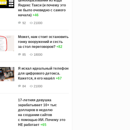
ценообразования из кода
Яндекс Такси (и почему это
не было очевидно с самого
начала)
+46
92
21000
Может, нам стоит остановить
гонку вооружений и сесть
за стол переговоров?
+82
85
18000
Я искал идеальный телефон
для цифрового детокса.
Кажется, я его нашёл
+67
84
21000
17-летняя девушка
зарабатывает 10+ тыс
долларов в неделю
на создании сайтов
с помощью ИИ. Почему это
НЕ работает
+65