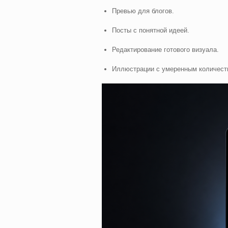
Превью для блогов.
Посты с понятной идеей.
Редактирование готового визуала.
Иллюстрации с умеренным количеств