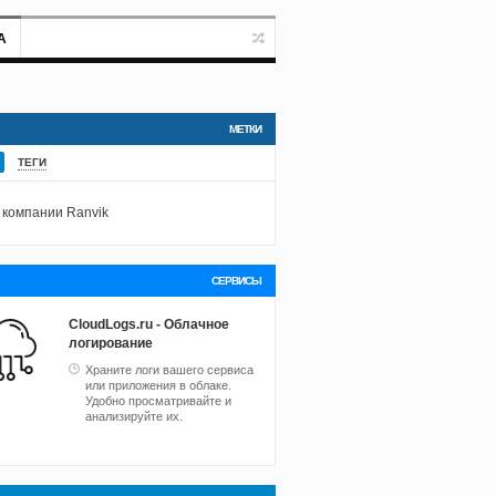
А
МЕТКИ
ТЕГИ
 компании Ranvik
СЕРВИСЫ
CloudLogs.ru - Облачное
логирование
Храните логи вашего сервиса
или приложения в облаке.
Удобно просматривайте и
анализируйте их.