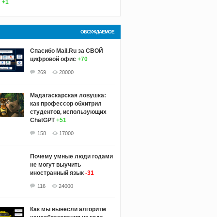
+1
ОБСУЖДАЕМОЕ
Спасибо Mail.Ru за СВОЙ
цифровой офис
+70
269
20000
Мадагаскарская ловушка:
как профессор обхитрил
студентов, использующих
ChatGPT
+51
158
17000
Почему умные люди годами
не могут выучить
иностранный язык
-31
116
24000
Как мы вынесли алгоритм