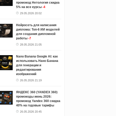
промокод Нетология скидка
5% на все курсы
-4
29.05.2026 20:02
Нейросеть для написания
диплома: Топ-6 ИИ моделей
для создания дипломной
работы
-7
28.05.2026 21:05
Nano Banana Google AI: как
использовать Нано Банана
для генерации и
редактирования
изображений
26.05.2026 21:19
ЯНДЕКС 360 (YANDEX 360)
промокоды июнь 2026:
промокод Yandex 360 скидка
40% на годовые тарифы
26.05.2026 20:45