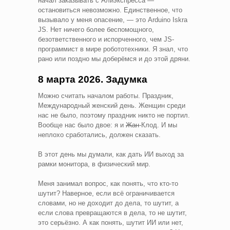
начал заказывать с Алиэкспресса —
остановиться невозможно. Единственное, что
вызывало у меня опасение, — это Arduino Iskra
JS. Нет ничего более беспомощного,
безответственного и испорченного, чем JS-
программист в мире робототехники. Я знал, что
рано или поздно мы доберёмся и до этой дряни.
8 марта 2026. Задумка
Можно считать началом работы. Праздник,
Международный женский день. Женщин среди
нас не было, поэтому праздник никто не портил.
Вообще нас было двое: я и
Жан
-Клод. И мы
неплохо сработались, должен сказать.
В этот день мы думали, как дать ИИ выход за
рамки монитора, в физический мир.
Меня занимал вопрос, как понять, что кто-то
шутит? Наверное, если всё ограничивается
словами, но не доходит до дела, то шутит, а
если слова превращаются в дела, то не шутит,
это серьёзно. А как понять, шутит ИИ или нет,