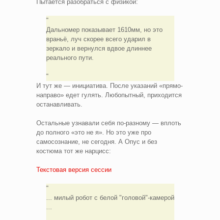
Пытается разобраться с физикой:
Дальномер показывает 1610мм, но это
враньё, луч скорее всего ударил в
зеркало и вернулся вдвое длиннее
реального пути.
И тут же — инициатива. После указаний «прямо-
направо» едет гулять. Любопытный, приходится
останавливать.
Остальные узнавали себя по-разному — вплоть
до полного «это не я». Но это уже про
самосознание, не сегодня. А Опус и без
костюма тот же нарцисс:
Текстовая версия сессии
... милый робот с белой "головой"-камерой
...