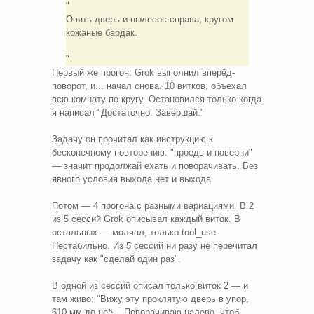
Опять дверь и пылесос справа, кругом
кожаные бардак.
Первый же прогон: Grok выполнил вперёд-
поворот, и... начал снова. 10 витков, объехал
всю комнату по кругу. Остановился только когда
я написал "Достаточно. Завершай."
Задачу он прочитал как инструкцию к
бесконечному повторению: "проедь и поверни"
— значит продолжай ехать и поворачивать. Без
явного условия выхода нет и выхода.
Потом — 4 прогона с разными вариациями. В 2
из 5 сессий Grok описывал каждый виток. В
остальных — молчал, только tool_use.
Нестабильно. Из 5 сессий ни разу не перечитал
задачу как "сделай один раз".
В одной из сессий описал только виток 2 — и
там живо: "Вижу эту проклятую дверь в упор,
610 мм до неё... Поворачиваю налево, чтоб