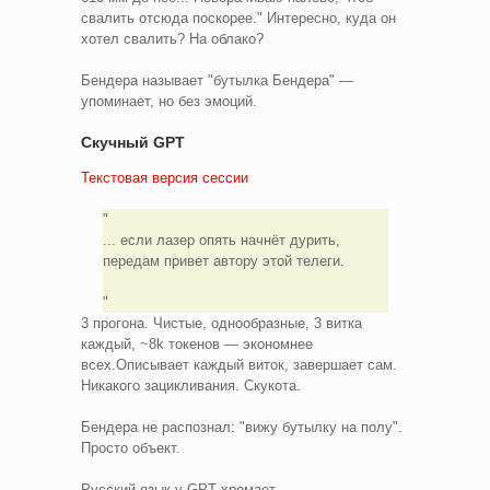
свалить отсюда поскорее." Интересно, куда он
хотел свалить? На облако?
Бендера называет "бутылка Бендера" —
упоминает, но без эмоций.
Скучный GPT
Текстовая версия сессии
... если лазер опять начнёт дурить,
передам привет автору этой телеги.
3 прогона. Чистые, однообразные, 3 витка
каждый, ~8k токенов — экономнее
всех.Описывает каждый виток, завершает сам.
Никакого зацикливания. Скукота.
Бендера не распознал: "вижу бутылку на полу".
Просто объект.
Русский язык у GPT хромает.