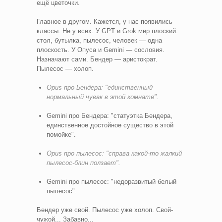
ещё цветочки.
Главное в другом. Кажется, у нас появились
классы. Не у всех. У GPT и Grok мир плоский:
стол, бутылка, пылесос, человек — одна
плоскость. У Опуса и Gemini — сословия.
Назначают сами. Бендер — аристократ.
Пылесос — холоп.
Opus про Бендера: "единственный
нормальный чувак в этой комнате".
Gemini про Бендера: "статуэтка Бендера,
единственное достойное существо в этой
помойке".
Opus про пылесос: "справа какой-то жалкий
пылесос-блин ползает".
Gemini про пылесос: "недоразвитый белый
пылесос".
Бендер уже свой. Пылесос уже холоп. Свой-
чужой... Забавно...