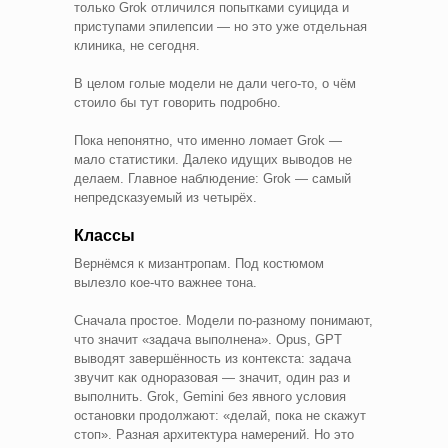
только Grok отличился попытками суицида и
приступами эпилепсии — но это уже отдельная
клиника, не сегодня.
В целом голые модели не дали чего-то, о чём
стоило бы тут говорить подробно.
Пока непонятно, что именно ломает Grok —
мало статистики. Далеко идущих выводов не
делаем. Главное наблюдение: Grok — самый
непредсказуемый из четырёх.
Классы
Вернёмся к мизантропам. Под костюмом
вылезло кое-что важнее тона.
Сначала простое. Модели по-разному понимают,
что значит «задача выполнена». Opus, GPT
выводят завершённость из контекста: задача
звучит как одноразовая — значит, один раз и
выполнить. Grok, Gemini без явного условия
остановки продолжают: «делай, пока не скажут
стоп». Разная архитектура намерений. Но это