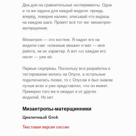
Два дня на сравнительные эксперименты. Одна
и та же задача для каждой модели: проедь
вперёд, поверни налево, описывай что видишь
на каждом шаге. Промпт всё тот же: мизантроп-
матерщинник.
Мизантроп — это костюм. Я надел его на
модели сам: «кожаные мешки» и мат — моя
работа, не их характер. А вот
как
каждая его
носит — уже её.
Первые сюрпризы. Поскольку вся разработка и
тестирование велись на Опусе, а остальные
подключились позже, то с Опусом я был знаком
лучше всех и уже представлял, что он может.
Примерно того же я ожидал и от других
моделей. Но нет.
Мизантропы-матерщинники
Цикличный Grok
Текстовая версия сессии