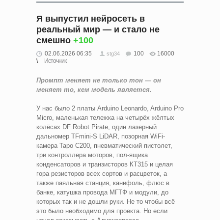
Я выпустил нейросеть в
реальный мир — и стало не
смешно
+100
02.06.2026 06:35
100
16000
stg34
Источник
Промпт меняет не только тон — он
меняет то, кем модель является.
У нас было 2 платы Arduino Leonardo, Arduino Pro
Micro, маленькая тележка на четырёх жёлтых
колёсах DF Robot Pirate, один лазерный
дальномер TFmini-S LiDAR, позорная WiFi-
камера Tapo C200, пневматический пистолет,
три контроллера моторов, пол-ящика
конденсаторов и транзисторов КТ315 и целая
гора резисторов всех сортов и расцветок, а
также паяльная станция, канифоль, флюс в
банке, катушка провода МГТФ и модули, до
которых так и не дошли руки. Не то чтобы всё
это было необходимо для проекта. Но если