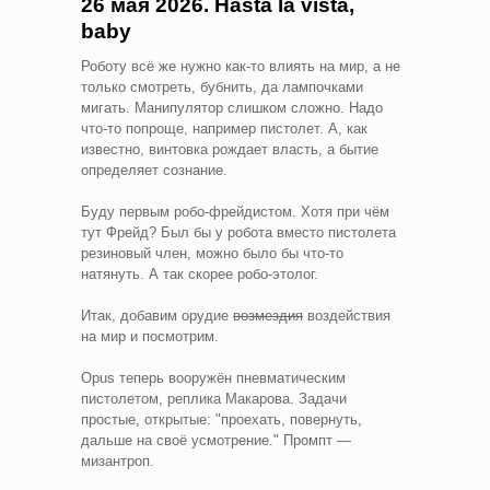
26 мая 2026. Hasta la vista,
baby
Роботу всё же нужно как-то влиять на мир, а не
только смотреть, бубнить, да лампочками
мигать. Манипулятор слишком сложно. Надо
что-то попроще, например пистолет. А, как
известно, винтовка рождает власть, а бытие
определяет сознание.
Буду первым робо-фрейдистом. Хотя при чём
тут Фрейд? Был бы у робота вместо пистолета
резиновый член, можно было бы что-то
натянуть. А так скорее робо-этолог.
Итак, добавим орудие
возмездия
воздействия
на мир и посмотрим.
Opus теперь вооружён пневматическим
пистолетом, реплика Макарова. Задачи
простые, открытые: "проехать, повернуть,
дальше на своё усмотрение." Промпт —
мизантроп.