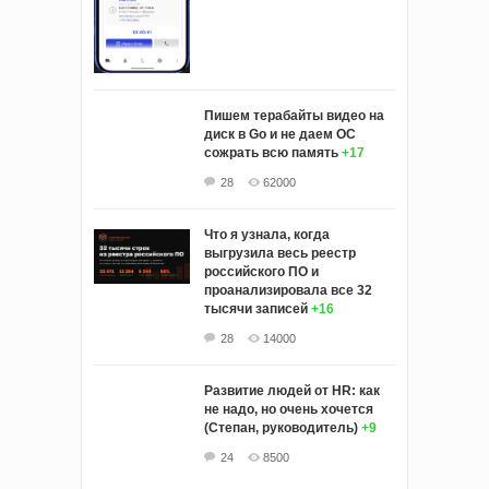
Пишем терабайты видео на
диск в Go и не даем ОС
сожрать всю память
+17
28
62000
Что я узнала, когда
выгрузила весь реестр
российского ПО и
проанализировала все 32
тысячи записей
+16
28
14000
Развитие людей от HR: как
не надо, но очень хочется
(Степан, руководитель)
+9
24
8500