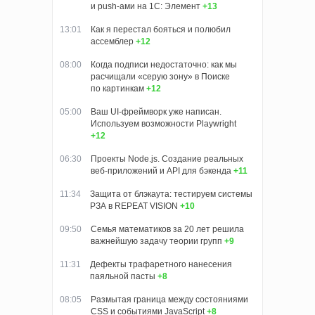
и push-ами на 1С: Элемент
+13
13:01
Как я перестал бояться и полюбил
ассемблер
+12
08:00
Когда подписи недостаточно: как мы
расчищали «серую зону» в Поиске
по картинкам
+12
05:00
Ваш UI-фреймворк уже написан.
Используем возможности Playwright
+12
06:30
Проекты Node.js. Создание реальных
веб-приложений и API для бэкенда
+11
11:34
Защита от блэкаута: тестируем системы
РЗА в REPEAT VISION
+10
09:50
Семья математиков за 20 лет решила
важнейшую задачу теории групп
+9
11:31
Дефекты трафаретного нанесения
паяльной пасты
+8
08:05
Размытая граница между состояниями
CSS и событиями JavaScript
+8