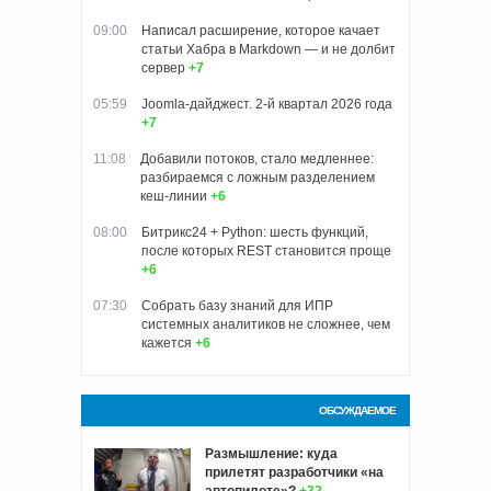
09:00
Написал расширение, которое качает
статьи Хабра в Markdown — и не долбит
сервер
+7
05:59
Joomla-дайджест. 2-й квартал 2026 года
+7
11:08
Добавили потоков, стало медленнее:
разбираемся с ложным разделением
кеш‑линии
+6
08:00
Битрикс24 + Python: шесть функций,
после которых REST становится проще
+6
07:30
Собрать базу знаний для ИПР
системных аналитиков не сложнее, чем
кажется
+6
ОБСУЖДАЕМОЕ
Размышление: куда
прилетят разработчики «на