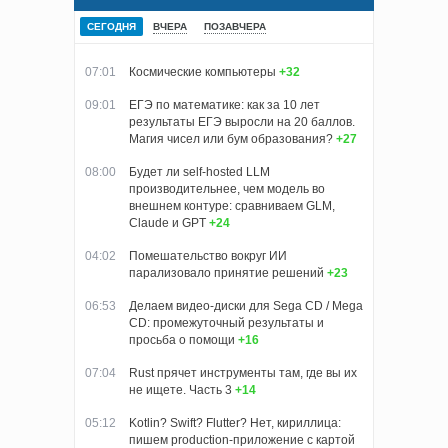
СЕГОДНЯ
ВЧЕРА
ПОЗАВЧЕРА
07:01
Космические компьютеры
+32
09:01
ЕГЭ по математике: как за 10 лет
результаты ЕГЭ выросли на 20 баллов.
Магия чисел или бум образования?
+27
08:00
Будет ли self-hosted LLM
производительнее, чем модель во
внешнем контуре: сравниваем GLM,
Claude и GPT
+24
04:02
Помешательство вокруг ИИ
парализовало принятие решений
+23
06:53
Делаем видео-диски для Sega CD / Mega
CD: промежуточный результаты и
просьба о помощи
+16
07:04
Rust прячет инструменты там, где вы их
не ищете. Часть 3
+14
05:12
Kotlin? Swift? Flutter? Нет, кириллица:
пишем production-приложение с картой