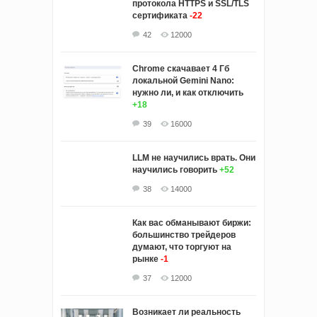
протокола HTTPS и SSL/TLS
сертификата
-22
42
12000
Chrome скачавает 4 Гб
локальной Gemini Nano:
нужно ли, и как отключить
+18
39
16000
LLM не научились врать. Они
научились говорить
+52
38
14000
Как вас обманывают биржи:
большинство трейдеров
думают, что торгуют на
рынке
-1
37
12000
Возникает ли реальность