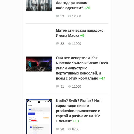
благодаря нашим
наблюдениям?
+20
33
12000
Математический парадокс
Илона Маска
+6
32
11000
Они все испортили. Как
Nintendo Switch и Steam Deck
убили индустрию
портативных консолей, и
всем с этим нормально
+47
31
11000
Kotlin? Swift? Flutter? Нет,
кириллица: пишем
production-приложение с
картой и push-ами на 1С:
Элемент
+13
28
6700