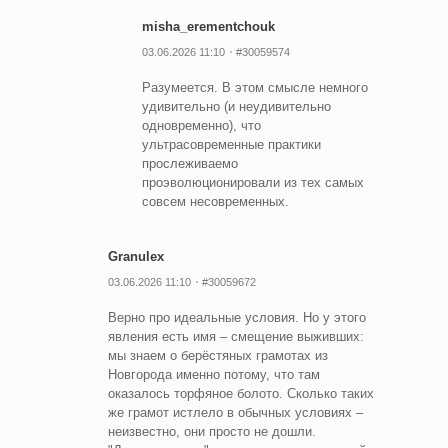
misha_erementchouk
03.06.2026 11:10
#30059574
Разумеется. В этом смысле немного
удивительно (и неудивительно
одновременно), что
ультрасовременные практики
прослеживаемо
проэволюционировали из тех самых
совсем несовременных.
Granulex
03.06.2026 11:10
#30059672
Верно про идеальные условия. Но у этого
явления есть имя – смещение выживших:
мы знаем о берёстяных грамотах из
Новгорода именно потому, что там
оказалось торфяное болото. Сколько таких
же грамот истлело в обычных условиях –
неизвестно, они просто не дошли.