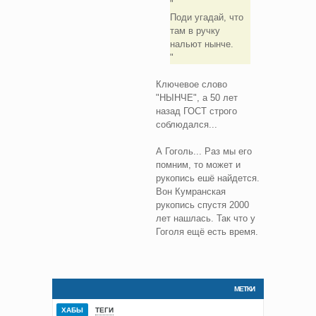
Поди угадай, что
там в ручку
нальют нынче.
Ключевое слово
"НЫНЧЕ", а 50 лет
назад ГОСТ строго
соблюдался...
А Гоголь... Раз мы его
помним, то может и
рукопись ешё найдется.
Вон Кумранская
рукопись спустя 2000
лет нашлась. Так что у
Гоголя ещё есть время.
МЕТКИ
ХАБЫ
ТЕГИ