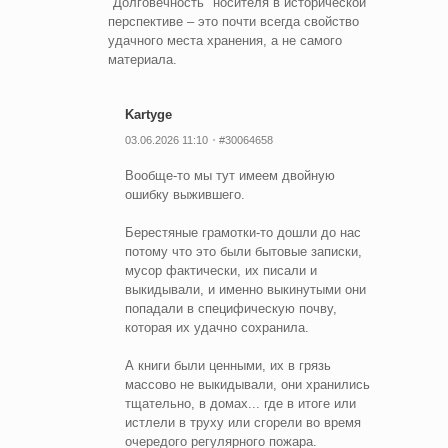
"Долговечность" носителя в исторической
перспективе – это почти всегда свойство
удачного места хранения, а не самого
материала.
Kartyge
03.06.2026 11:10
#30064658
Вообще-то мы тут имеем двойную
ошибку выжившего.
Берестяные грамотки-то дошли до нас
потому что это были бытовые записки,
мусор фактически, их писали и
выкидывали, и именно выкинутыми они
попадали в специфическую почву,
которая их удачно сохранила.
А книги были ценными, их в грязь
массово не выкидывали, они хранились
тщательно, в домах... где в итоге или
истлели в труху или сгорели во время
очередого регулярного пожара.