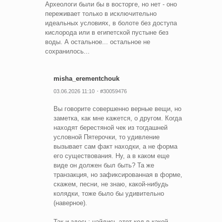
Археологи были бы в восторге, но нет - оно
переживает только в исключительно
идеальных условиях, в болоте без доступа
кислорода или в египетской пустыне без
воды. А остальное... остальное не
сохранилось...
misha_erementchouk
03.06.2026 11:10
#30059476
Вы говорите совершенно верные вещи, но
заметка, как мне кажется, о другом. Когда
находят берестяной чек из тогдашней
условной Пятерочки, то удивление
вызывает сам факт находки, а не форма
его существования. Ну, а в каком еще
виде он должен был быть? Та же
транзакция, но зафиксированная в форме,
скажем, песни, не знаю, какой-нибудь
колядки, тоже было бы удивительно
(наверное).
Так и здесь: найдись этот код в какой-