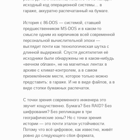
исходный код операционной системы… в
гараже, аккуратно распечатанный на бумаге.
История с 86-DOS — системой, ставшей
предшественником MS-DOS и в каком-то
смысле одним из кирпичиков всей современной
персональной вычислительной эпохи —
выглядит почти как технологическая шутка с
длинной выдержкой. Спустя десятилетия её
исходники были обнаружены не в каком-нибудь
«вечном облаке», не на магнитных лентах в
архиве с климат-контролем, а в самом
приземлённом месте, которое только можно
представить: в гараже. И не в виде файлов, а в
виде стопки бумажных распечаток.
С точки зрения современного инженера это
звучит кощунственно. Бумага? Без RAID? Без
шифрования? Без репликации в три
географические зоны? Но с точки зрения
истории — это почти эталон устойчивости.
Потому что всё цифровое, как известно, живёт
ровно до следующего сбоя формата,