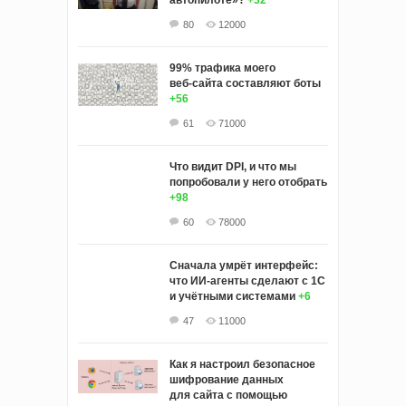
автопилоте»?
+32
80
12000
99% трафика моего
веб‑сайта составляют боты
+56
61
71000
Что видит DPI, и что мы
попробовали у него отобрать
+98
60
78000
Сначала умрёт интерфейс:
что ИИ-агенты сделают с 1С
и учётными системами
+6
47
11000
Как я настроил безопасное
шифрование данных
для сайта с помощью