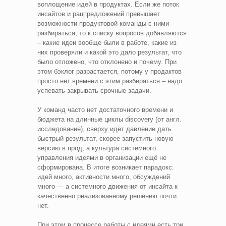
воплощение идей в продуктах. Если же поток
инсайтов и рацпредложений превышает
возможности продуктовой команды с ними
разбираться, то к списку вопросов добавляются
– какие идеи вообще были в работе, какие из
них проверяли и какой это дало результат, что
было отложено, что отклонено и почему. При
этом бэклог разрастается, потому у продактов
просто нет времени с этим разбираться – надо
успевать закрывать срочные задачи.
У команд часто нет достаточного времени и
бюджета на длинные циклы discovery (от англ.
исследование), сверху идёт давление дать
быстрый результат, скорее запустить новую
версию в прод, а культура системного
управления идеями в организации ещё не
сформирована. В итоге возникает парадокс:
идей много, активности много, обсуждений
много — а системного движения от инсайта к
качественно реализованному решению почти
нет.
При этом в процессе работы с идеями есть три