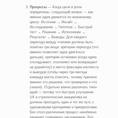
Процессы
— Когда цели и роли
определены, следующий вопрос — как
именно идея движется по жизненному
циклу: Источник → Инсайт →
Исследование → Гипотеза → Быстрый
тест → Решение → Исполнение →
Результат → Выводы. Для каждого
перехода между этапами должны быть
понятны три вещи: критерии перехода (что
именно позволяет идее двигаться
дальше), критерии остановки (когда идею
откладывают, отклоняют или возвращают
на доработку) и место фиксации контекста
и выводов (чтобы через три месяца
команда могла ответить: почему приняли
именно это решение, что проверяли и что
узнали). Отдельно важно различать типы
идей — потому что быстрое улучшение
UX и стратегическая инициатива не
должны проходить один и тот же путь с
одинаковыми критериями и приоритетами.
Без этого различения процесс неизбежно
начинает сравнивать несравнимое. Без