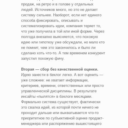
продаж, на ретро и в голове у отдельных
людей. Источников много, но это не делает
систему сильнее. Наоборот, если нет единого
способа фиксировать, описывать и
систематизировать идеи, компания теряет то,
что уже получила в той или иной форме. Через
полгода внезапно выясняется, что похожую
идею или гипотезу уже обсуждали, но мало кто
не помнит, чем это закончилось и было ли
сделано хоть что-то. А тем временем конкурент
запустил похожую фичу.
Вторая — сбор без качественной оценки.
Идею занести в беклог легко. А вот оценить —
уже сложнее: не хватает информации,
критериев, времени, ответственных или просто
управленческой дисциплины. В результате
инсайты «пылятся» в бэклоге месяцами.
Формально система существует, фактически
это свалка идей, из которой почти ничего не
проходит дальше или выхватывается что-то
приоритетное по субъективной оценке продакт-
менеджера или распоряжению вышестоящего