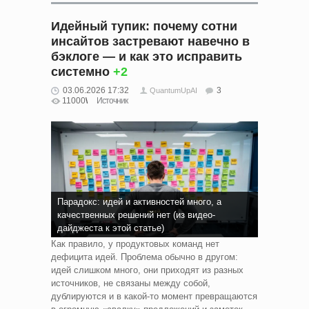
Идейный тупик: почему сотни
инсайтов застревают навечно в
бэклоге — и как это исправить
системно
+2
03.06.2026 17:32
3
QuantumUpAI
11000
Источник
Парадокс: идей и активностей много, а
качественных решений нет (из видео-
дайджеста к этой статье)
Как правило, у продуктовых команд нет
дефицита идей. Проблема обычно в другом:
идей слишком много, они приходят из разных
источников, не связаны между собой,
дублируются и в какой-то момент превращаются