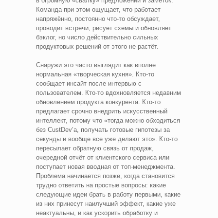
в огромную «свалку» предложений и заметок.
Команда при этом ощущает, что работает
напряжённо, постоянно что-то обсуждает,
проводит встречи, рисует схемы и обновляет
бэклог, но число действительно сильных
продуктовых решений от этого не растёт.
Снаружи это часто выглядит как вполне
нормальная «творческая кухня». Кто-то
сообщает инсайт после интервью с
пользователем. Кто-то вдохновляется недавним
обновлением продукта конкурента. Кто-то
предлагает срочно внедрить искусственный
интеллект, потому что «тогда можно обходиться
без CustDev’а, получать готовые гипотезы за
секунды и вообще все уже делают это». Кто-то
пересылает обратную связь от продаж,
очередной отчёт от клиентского сервиса или
поступает новая вводная от топ-менеджмента.
Проблема начинается позже, когда становится
трудно ответить на простые вопросы: какие
следующие идеи брать в работу первыми, какие
из них принесут наилучший эффект, какие уже
неактуальны, и как ускорить обработку и