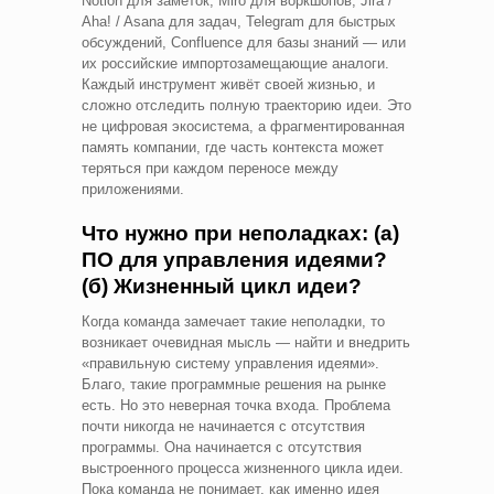
Notion для заметок, Miro для воркшопов, Jira /
Aha! / Asana для задач, Telegram для быстрых
обсуждений, Confluence для базы знаний — или
их российские импортозамещающие аналоги.
Каждый инструмент живёт своей жизнью, и
сложно отследить полную траекторию идеи. Это
не цифровая экосистема, а фрагментированная
память компании, где часть контекста может
теряться при каждом переносе между
приложениями.
Что нужно при неполадках: (а)
ПО для управления идеями?
(б) Жизненный цикл идеи?
Когда команда замечает такие неполадки, то
возникает очевидная мысль — найти и внедрить
«правильную систему управления идеями».
Благо, такие программные решения на рынке
есть. Но это неверная точка входа. Проблема
почти никогда не начинается с отсутствия
программы. Она начинается с отсутствия
выстроенного процесса жизненного цикла идеи.
Пока команда не понимает, как именно идея