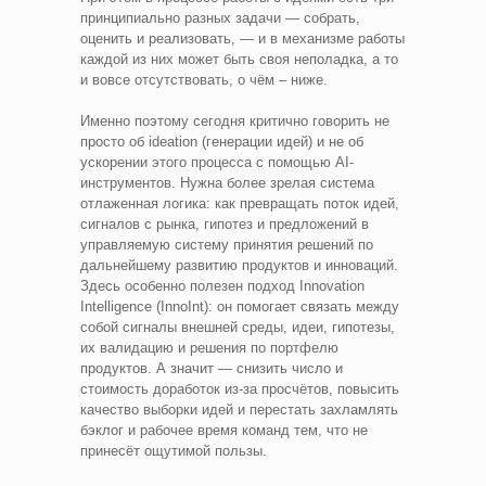
принципиально разных задачи — собрать,
оценить и реализовать, — и в механизме работы
каждой из них может быть своя неполадка, а то
и вовсе отсутствовать, о чём – ниже.
Именно поэтому сегодня критично говорить не
просто об ideation (генерации идей) и не об
ускорении этого процесса с помощью AI-
инструментов. Нужна более зрелая система
отлаженная логика: как превращать поток идей,
сигналов с рынка, гипотез и предложений в
управляемую систему принятия решений по
дальнейшему развитию продуктов и инноваций.
Здесь особенно полезен подход Innovation
Intelligence (InnoInt): он помогает связать между
собой сигналы внешней среды, идеи, гипотезы,
их валидацию и решения по портфелю
продуктов. А значит — снизить число и
стоимость доработок из-за просчётов, повысить
качество выборки идей и перестать захламлять
бэклог и рабочее время команд тем, что не
принесёт ощутимой пользы.