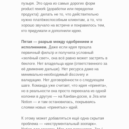
пузыря. Это одна из самых дорогих форм
product rework (доработки или переделки
продукта): делать не то, что действительно
нужно платёжеспособным клиентам, а то, что
хорошо звучало на встрече и понравилось тем,
кто придумали и дополнили идею.
Пятая — разрыв между одобрением и
исполнением.
Даже если идея прошла
первичный фильтр и получила условный
«зелёный свет», она всё равно может застрять в
беклоге. Нет владельца идеи (ответственного за
её движение дальше). Нет ресурса даже на
минимально-необходимый discovery и
валидацию. Нет договорённости о следующем
шаге. Команда уже считает, что идея «принята»,
но в реальности она просто переехала из одной
колонки в другую — на Канбан-доске, в Jira или
Notion — и там остановилась, покрываясь
слоями новых «принятых» идей.
К этому может добавляться ещё одна скрытая
проблема — «инструментальный зоопарк».