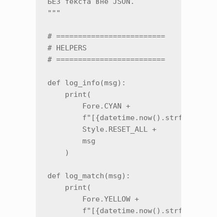
БЕЗ текста вне JSON.

"""

# =========================

# HELPERS

# =========================

def log_info(msg):

    print(

        Fore.CYAN +

        f"[{datetime.now().strftime('%H
        Style.RESET_ALL +

        msg

    )

def log_match(msg):

    print(

        Fore.YELLOW +

        f"[{datetime.now().strftime('%H