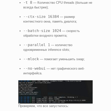
-t 8
— Количество CPU threads (больше не
всегда быстрее);
--ctx-size 16384
— размер
контекстного окна, память диалога;
--batch-size 1024
— скорость
обработки входного промпта;
--parallel 1
— количество
одновременных inference slots;
--mlock
— помогает уменьшить swap;
--no-webui
— нет графического веб-
интерфейса.
Проверяем, что все запустилось: