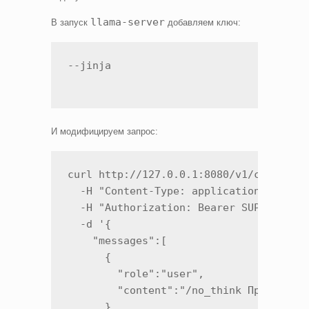
llama-server
В запуск
добавляем ключ:
--jinja
И модифицируем запрос:
curl http://127.0.0.1:8080/v1/chat/comp
  -H "Content-Type: application/json" \
  -H "Authorization: Bearer SUPER_SECRE
  -d '{

    "messages":[

      {

        "role":"user",

        "content":"/no_think Привет! На
      }
