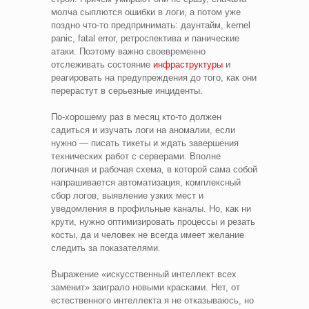
молча сыплются ошибки в логи, а потом уже
поздно что-то предпринимать: даунтайм, kernel
panic, fatal error, ретроспектива и панические
атаки. Поэтому важно своевременно
отслеживать состояние
инфраструктуры
и
реагировать на предупреждения до того, как они
перерастут в серьезные инциденты.
По-хорошему раз в месяц кто-то должен
садиться и изучать логи на аномалии, если
нужно — писать тикеты и ждать завершения
технических работ с серверами. Вполне
логичная и рабочая схема, в которой сама собой
напрашивается автоматизация, комплексный
сбор логов, выявление узких мест и
уведомления в профильные каналы. Но, как ни
крути, нужно оптимизировать процессы и резать
косты, да и человек не всегда имеет желание
следить за показателями.
Выражение «искусственный интеллект всех
заменит» заиграло новыми красками. Нет, от
естественного интеллекта я не отказываюсь, но