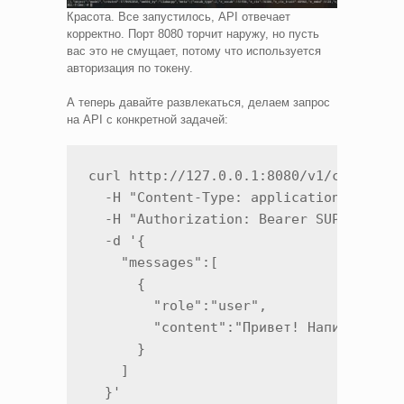
Красота. Все запустилось, API отвечает
корректно. Порт 8080 торчит наружу, но пусть
вас это не смущает, потому что используется
авторизация по токену.
А теперь давайте развлекаться, делаем запрос
на API с конкретной задачей:
curl http://127.0.0.1:8080/v1/chat/comp
  -H "Content-Type: application/json" \
  -H "Authorization: Bearer SUPER_SECRE
  -d '{

    "messages":[

      {

        "role":"user",

        "content":"Привет! Напиши корот
      }

    ]

  }'