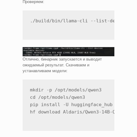
Проверяем:
./build/bin/llama-cli --list-devices
Отлично, бинарник запускается и выводит
ожидаемый результат. Скачиваем и
устанавливаем модели:
mkdir -p /opt/models/qwen3

cd /opt/models/qwen3

pip install -U huggingface_hub --break-
hf download Aldaris/Qwen3-14B-Q4_K_M-G