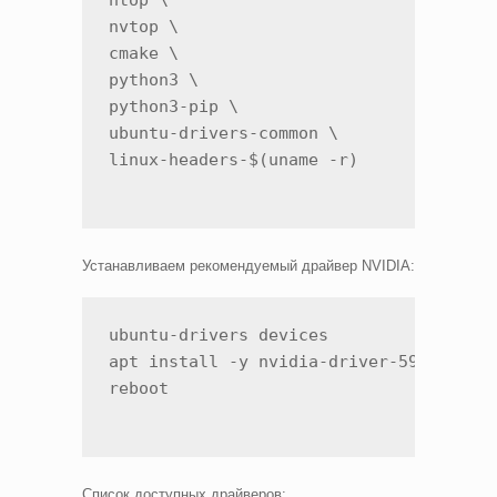
htop \

nvtop \

cmake \

python3 \

python3-pip \

ubuntu-drivers-common \

linux-headers-$(uname -r)
Устанавливаем рекомендуемый драйвер NVIDIA:
ubuntu-drivers devices

apt install -y nvidia-driver-595-open

reboot
Список доступных драйверов: