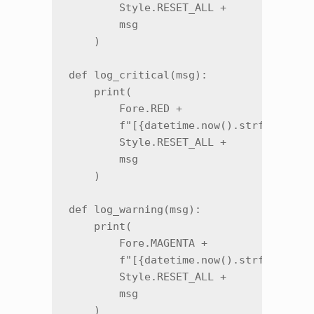
        Style.RESET_ALL +

        msg

    )

def log_critical(msg):

    print(

        Fore.RED +

        f"[{datetime.now().strftime('%H
        Style.RESET_ALL +

        msg

    )

def log_warning(msg):

    print(

        Fore.MAGENTA +

        f"[{datetime.now().strftime('%H
        Style.RESET_ALL +

        msg

    )
