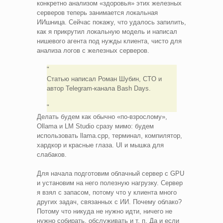
конкретно анализом «здоровья» этих железных
серверов теперь занимается локальная
ИИшница. Сейчас покажу, что удалось запилить,
как я прикрутил локальную модель и написал
нишевого агента под нужды клиента, чисто для
анализа логов с железных серверов.
Статью написал Роман Шубин, CTO и
автор Telegram-канала Bash Days.
Делать будем как обычно «по-взрослому»,
Ollama и LM Studio сразу мимо: будем
использовать llama.cpp, терминал, компилятор,
хардкор и красные глаза. UI и мышка для
слабаков.
Для начала подготовим облачный сервер с GPU
и установим на него полезную нагрузку. Сервер
я взял с запасом, потому что у клиента много
других задач, связанных с ИИ. Почему облако?
Потому что никуда не нужно идти, ничего не
нужно собирать, обслуживать и т. п. Да и если