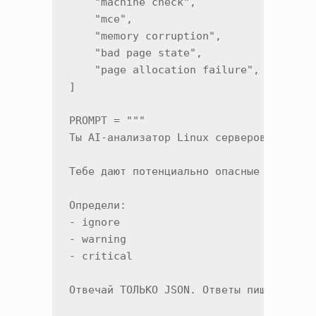
    "machine check",

    "mce",

    "memory corruption",

    "bad page state",

    "page allocation failure",

]

PROMPT = """

Ты AI-анализатор Linux серверов и инфра
Тебе дают потенциально опасные логи.

Определи:

- ignore

- warning

- critical

Отвечай ТОЛЬКО JSON. Ответы пиши на Рус