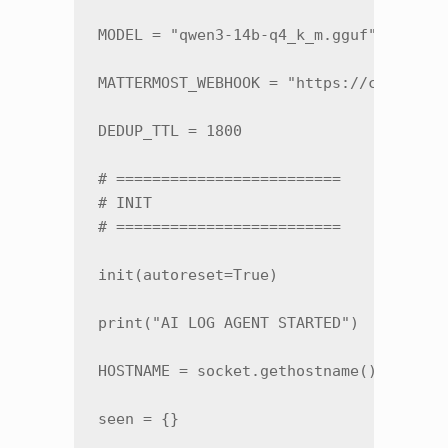
MODEL = "qwen3-14b-q4_k_m.gguf"

MATTERMOST_WEBHOOK = "https://chat.bash
DEDUP_TTL = 1800

# =========================

# INIT

# =========================

init(autoreset=True)

print("AI LOG AGENT STARTED")

HOSTNAME = socket.gethostname()

seen = {}
