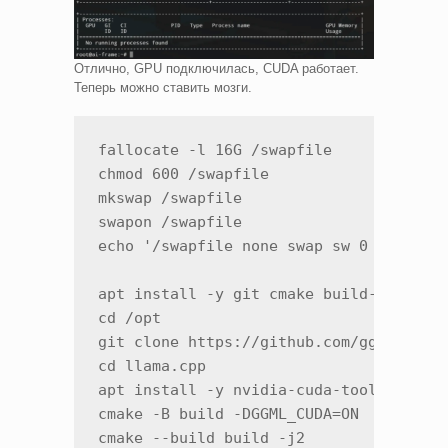
Отлично, GPU подключилась, CUDA работает.
Теперь можно ставить мозги.
fallocate -l 16G /swapfile

chmod 600 /swapfile  

mkswap /swapfile  

swapon /swapfile

echo '/swapfile none swap sw 0 0' >> /e
apt install -y git cmake build-essentia
cd /opt

git clone https://github.com/ggerganov/
cd llama.cpp

apt install -y nvidia-cuda-toolkit

cmake -B build -DGGML_CUDA=ON

cmake --build build -j2