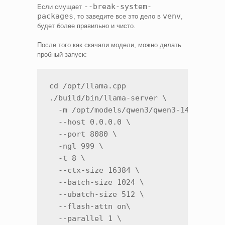
--break-system-
Если смущает
packages
venv
, то заведите все это дело в
,
будет более правильно и чисто.
После того как скачали модели, можно делать
пробный запуск:
cd /opt/llama.cpp

./build/bin/llama-server \

  -m /opt/models/qwen3/qwen3-14b-q4_k_m
  --host 0.0.0.0 \

  --port 8080 \

  -ngl 999 \

  -t 8 \

  --ctx-size 16384 \

  --batch-size 1024 \

  --ubatch-size 512 \

  --flash-attn on\

  --parallel 1 \
