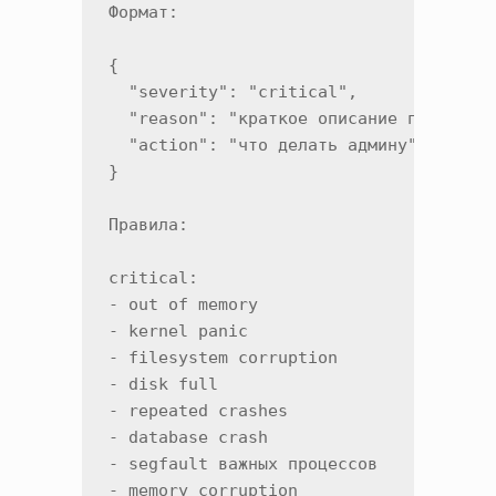
Формат:

{

  "severity": "critical",

  "reason": "краткое описание проблемы"
  "action": "что делать админу"

}

Правила:

critical:

- out of memory

- kernel panic

- filesystem corruption

- disk full

- repeated crashes

- database crash

- segfault важных процессов

- memory corruption
