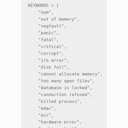
KEYWORDS = [

    "oom",

    "out of memory",

    "segfault",

    "panic",

    "fatal",

    "critical",

    "corrupt",

    "i/o error",

    "disk full",

    "cannot allocate memory",

    "too many open files",

    "database is locked",

    "connection refused",

    "killed process",

    "edac",

    "ecc",

    "hardware error",
