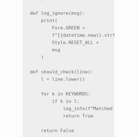
def log_ignore(msg):

    print(

        Fore.GREEN +

        f"[{datetime.now().strftime('%H
        Style.RESET_ALL +

        msg

    )

def should_check(line):

    l = line.lower()

    for k in KEYWORDS:

        if k in l:

            log_info(f"Matched keyword:
            return True

    return False
