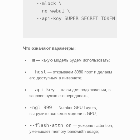
  --mlock \

  --no-webui \

  --api-key SUPER_SECRET_TOKEN
Что означают параметры:
-m
— какую модель будем использовать;
--host
— открываем 8080 порт и делаем
его доступным в интернете;
--api-key
— ключ для подключения, в
запросе нужно его передавать;
-ngl 999
— Number GPU Layers,
выгрузите все слои модели в GPU;
--flash-attn on
— ускоряет attention,
уменьшает memory bandwidth usage;