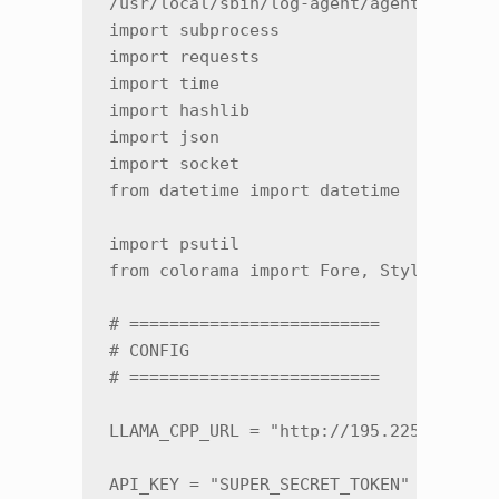
/usr/local/sbin/log-agent/agent.py

import subprocess

import requests

import time

import hashlib

import json

import socket

from datetime import datetime

import psutil

from colorama import Fore, Style, init

# =========================

# CONFIG

# =========================

LLAMA_CPP_URL = "http://195.225.108.127
API_KEY = "SUPER_SECRET_TOKEN"
