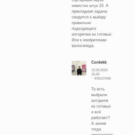
известно штук 10. А
прикладная задача
сводится к выбору
правильно
подходящего
алгоритма из готовых.
Или к изобретению
велосипеда.
Cordekk
12.06.2026
16:46
#30107936
То есть
выбрали
алгоритм
из готовых
и всё
работает?
А зачем
тогда
программисты?