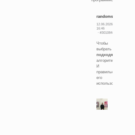
randomsimplenumb
12.06.2026
16:46
#30108448
Чтобы
выбрать
подходящий
алгоритм.
И
правильно
его
использовать.
Cordekk
12.06.2026
16:46
#30108586
а
что