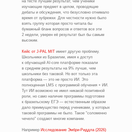
на тесте лучший результат, чем ученики
изучающие предмет в целом, проводящие
дебаты и обсуждения, что безусловно отнимало
время от зубрежки. Для честности нужно было
взять группу которая просто читала бы
бумажный бланк вопросов и ответов все эти
2 недели, уверен её результат был бы самым
высоким.
Кейс от J‑PAL MIT
имеет другую проблему.
Школьники из Бразилии, имея к доступ
к обучающей AI‑core платформе показали
в среднем результаты на 9% лучше, чем
школьники без таковой. Но вот только эта
платформа — это не просто ИИ. Это
полноценная LMS с программой обучения + ИИ.
Тут ИИ возможно не имел никакой позитивной
роли, но само наличие программы подготовке
к бразильскому ЕГЭ — естественным образом
дало преимущество перед учениками, у которых
таковой программы не было. Такое "соломенно
чечело" создают многие компании.
Например
Исследование Эмбри‑Риддла (2026)