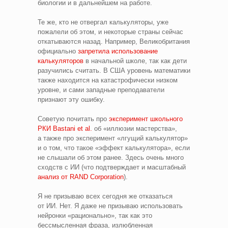
биологии и в дальнейшем на работе.
Те же, кто не отвергал калькуляторы, уже
пожалели об этом, и некоторые страны сейчас
откатываются назад. Например, Великобритания
официально
запретила использование
калькуляторов
в начальной школе, так как дети
разучились считать. В США уровень математики
также находится на катастрофически низком
уровне, и сами западные преподаватели
признают эту ошибку.
Советую почитать про
эксперимент школьного
РКИ Bastani et al.
об «иллюзии мастерства»,
а также про эксперимент «лгущий калькулятор»
и о том, что такое «эффект калькулятора», если
не слышали об этом ранее. Здесь очень много
сходств с ИИ (что подтверждает и масштабный
анализ от RAND Corporation
).
Я не призываю всех сегодня же отказаться
от ИИ. Нет. Я даже не призываю использовать
нейронки «рационально», так как это
бессмысленная фраза, излюбленная