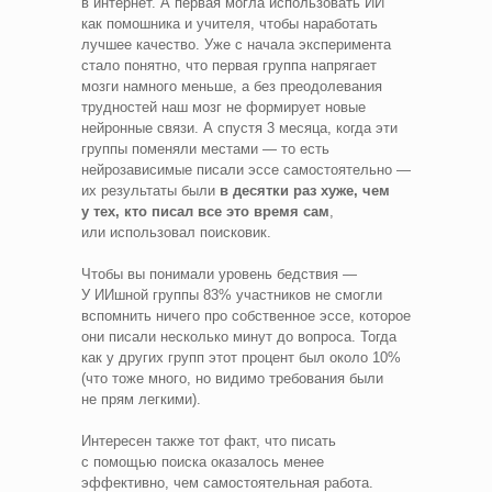
в интернет. А первая могла использовать ИИ
как помошника и учителя, чтобы наработать
лучшее качество. Уже с начала эксперимента
стало понятно, что первая группа напрягает
мозги намного меньше, а без преодолевания
трудностей наш мозг не формирует новые
нейронные связи. А спустя 3 месяца, когда эти
группы поменяли местами — то есть
нейрозависимые писали эссе самостоятельно —
их результаты были
в десятки раз хуже, чем
у тех, кто писал все это время сам
,
или использовал поисковик.
Чтобы вы понимали уровень бедствия —
У ИИшной группы 83% участников не смогли
вспомнить ничего про собственное эссе, которое
они писали несколько минут до вопроса. Тогда
как у других групп этот процент был около 10%
(что тоже много, но видимо требования были
не прям легкими).
Интересен также тот факт, что писать
с помощью поиска оказалось менее
эффективно, чем самостоятельная работа.