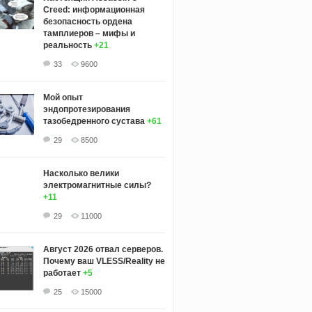
Creed: информационная
безопасность ордена
тамплиеров – мифы и
реальность
+21
33
9600
Мой опыт
эндопротезирования
тазобедренного сустава
+61
29
8500
Насколько велики
электромагнитные силы?
+11
29
11000
Август 2026 отвал серверов.
Почему ваш VLESS/Reality не
работает
+5
25
15000