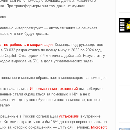
полняться ИИ с помощью больших данных, машинного
ыка. Про трансформеры они там даже не думали.
ону.
авильно интерпретируют — автоматизация не означает
ает, что они будут делать.
т потребность в координации
. Команда под руководством
50 032 разработчика по всему миру с 2022 по 2024 год,
b Copilot. Отследили 2,4 миллиона действий. Результат: у
 кодом выросла на 5%, а доля управленческих задач
втономнее и меньше обращаться к менеджерам за помощью.
есто начальника.
Использование технологий
высвободило
нённые стали обращаться за помощью к ИИ, а не к
мы там, где нужно обучение и наставничество, которые
телем.
апрещённые в России организации
установили
внутренние
 Хотели сократить хотя бы 15% до конца первого квартала
йших за историю сокращениях — 14 тысяч человек.
Microsoft