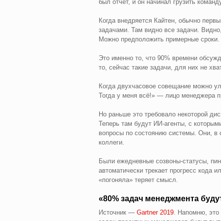
был отчёт, и он начинал грузить коман
Когда внедряется Кайтен, обычно перв
задачами. Там видно все задачи. Видно,
Можно предположить примерные сроки. 
Это именно то, что 90% времени обсуж
то, сейчас такие задачи, для них не хват
Когда двухчасовое совещание можно ул
Тогда у меня всё!» — лицо менеджера п
Но раньше это требовало некоторой дис
Теперь там будут ИИ-агенты, с которы
вопросы по состоянию системы. Они, в 
коллеги.
Были ежедневные созвоны-статусы, пинг
автоматически трекает прогресс кода и
«погоняла» теряет смысл.
«80% задач менеджмента буду
Источник —
Gartner 2019
. Напомню, это