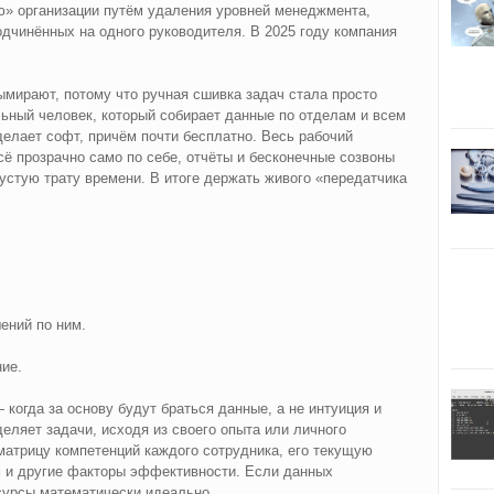
ю» организации путём удаления уровней менеджмента,
одчинённых на одного руководителя. В 2025 году компания
мирают, потому что ручная сшивка задач стала просто
ьный человек, который собирает данные по отделам и всем
делает софт, причём почти бесплатно. Весь рабочий
 всё прозрачно само по себе, отчёты и бесконечные созвоны
стую трату времени. В итоге держать живого «передатчика
ений по ним.
ие.
когда за основу будут браться данные, а не интуиция и
ляет задачи, исходя из своего опыта или личного
матрицу компетенций каждого сотрудника, его текущую
м и другие факторы эффективности. Если данных
сурсы математически идеально.