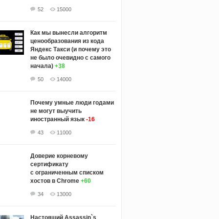
52
15000
Как мы вынесли алгоритм
ценообразования из кода
Яндекс Такси (и почему это
не было очевидно с самого
начала)
+38
50
14000
Почему умные люди годами
не могут выучить
иностранный язык
-16
43
11000
Доверие корневому
сертификату
с ограниченным списком
хостов в Chrome
+60
34
13000
Настоящий Assassin`s