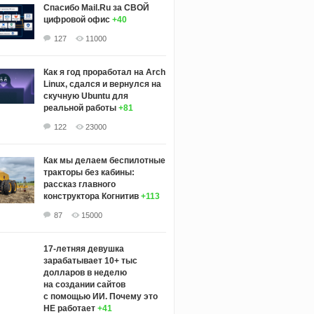
Спасибо Mail.Ru за СВОЙ
цифровой офис
+40
127
11000
Как я год проработал на Arch
Linux, сдался и вернулся на
скучную Ubuntu для
реальной работы
+81
122
23000
Как мы делаем беспилотные
тракторы без кабины:
рассказ главного
конструктора Когнитив
+113
87
15000
17-летняя девушка
зарабатывает 10+ тыс
долларов в неделю
на создании сайтов
с помощью ИИ. Почему это
НЕ работает
+41