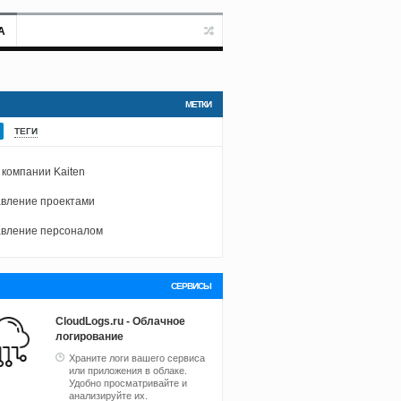
А
МЕТКИ
ТЕГИ
 компании Kaiten
вление проектами
вление персоналом
СЕРВИСЫ
CloudLogs.ru - Облачное
логирование
Храните логи вашего сервиса
или приложения в облаке.
Удобно просматривайте и
анализируйте их.