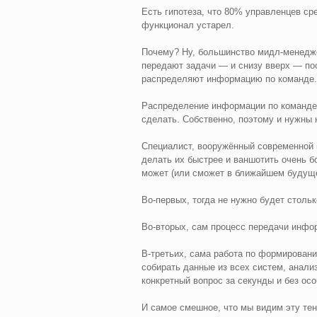
Есть гипотеза, что 80% управленцев ср
функционал устарел.
Почему? Ну, большинство мидл-менедж
передают задачи — и снизу вверх — пос
распределяют информацию по команде.
Распределение информации по команде н
сделать. Собственно, поэтому и нужны 
Специалист, вооружённый современной к
делать их быстрее и ваншотить очень б
может (или сможет в ближайшем будуще
Во-первых, тогда не нужно будет столь
Во-вторых, сам процесс передачи инфор
В-третьих, сама работа по формировани
собирать данные из всех систем, анали
конкретный вопрос за секунды и без ос
И самое смешное, что мы видим эту те