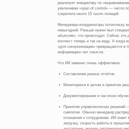
реализует инициативу по «выравнивани
увеличивая «span of control» — число п
сократила около 15 тысяч позиций.
Менеджеры-координаторы потихоньку вы
невыгодной. Раньше нужен был специал
объясняет, что происходит. Сейчас это 
контекст теперь и так на виду. А когда
«для синхронизации» превращаются в пу
информации» нет смысла.
Что ИИ заменит очень эффективно:
Составление разных отчётов.
Мониторинги в целом и принятие реш
Документирование и частично обучен
Принятие управленческих решений — 
симпатии. Обычно менеджер распреде
отношения к сотрудникам. ИИ знает 
загрузку, скорость работы в прошло
достаточно, модель распределит ре