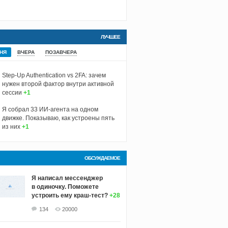
ЛУЧШЕЕ
НЯ
ВЧЕРА
ПОЗАВЧЕРА
Step-Up Authentication vs 2FA: зачем
нужен второй фактор внутри активной
сессии
+1
Я собрал 33 ИИ-агента на одном
движке. Показываю, как устроены пять
из них
+1
ОБСУЖДАЕМОЕ
Я написал мессенджер
в одиночку. Поможете
устроить ему краш‑тест?
+28
134
20000