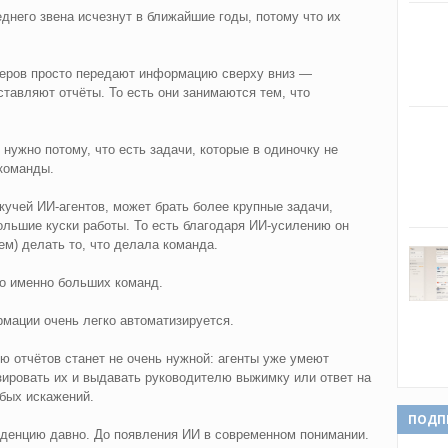
еднего звена исчезнут в ближайшие годы, потому что их
еров просто передают информацию сверху вниз —
тавляют отчёты. То есть они занимаются тем, что
ужно потому, что есть задачи, которые в одиночку не
команды.
учей ИИ-агентов, может брать более крупные задачи,
ольшие куски работы. То есть благодаря ИИ-усилению он
м) делать то, что делала команда.
ко именно больших команд.
мации очень легко автоматизируется.
ю отчётов станет не очень нужной: агенты уже умеют
зировать их и выдавать руководителю выжимку или ответ на
обых искажений.
ПОДП
нденцию давно. До появления ИИ в современном понимании.