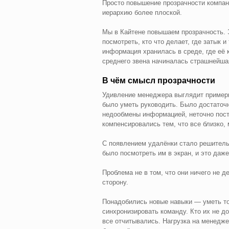
Просто повышение прозрачности компан
иерархию более плоской.
Мы в Кайтене повышаем прозрачность. Э
посмотреть, кто что делает, где затык 
информация хранилась в среде, где её 
среднего звена начиналась страшнейша
В чём смысл прозрачности
Удивление менеджера выглядит примерно
было уметь руководить. Было достаточ
недообмены информацией, неточно поста
компенсировались тем, что все близко, 
С появлением удалёнки стало решитель
было посмотреть им в экран, и это даж
Проблема не в том, что они ничего не де
сторону.
Понадобились новые навыки — уметь то
синхронизировать команду. Кто их не д
все отчитывались. Нагрузка на менедже