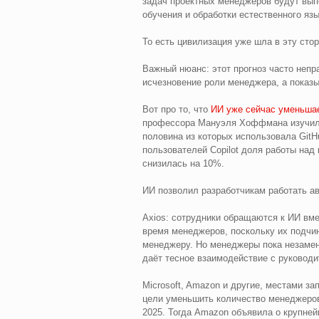
задач проектных менеджеров будут вы
обучения и обработки естественного яз
То есть цивилизация уже шла в эту стор
Важный нюанс: этот прогноз часто непр
исчезновение роли менеджера, а показыв
Вот про то, что
ИИ уже сейчас уменьшае
профессора Мануэля Хоффмана изучила 
половина из которых использовала GitHu
пользователей Copilot доля работы над
снизилась на 10%.
ИИ позволил разработчикам работать а
Axios: сотрудники обращаются к ИИ вм
время менеджеров, поскольку их подчи
менеджеру. Но менеджеры пока незамени
даёт тесное взаимодействие с руководи
Microsoft, Amazon и другие, местами з
цели уменьшить количество менеджеров.
2025. Тогда Amazon объявила о крупне