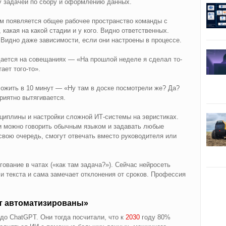
ду задачей по сбору и оформлению данных.
ым появляется общее рабочее пространство команды с
 какая на какой стадии и у кого. Видно ответственных.
Видно даже зависимости, если они настроены в процессе.
дается на совещаниях — «На прошлой неделе я сделал то-
ает того-то».
ожить в 10 минут — «Ну там в доске посмотрели же? Да?
риятно вытягивается.
циплины и настройки сложной ИТ-системы на эвристиках.
ми можно говорить обычным языком и задавать любые
свою очередь, смогут отвечать вместо руководителя или
ование в чатах («как там задача?»). Сейчас нейросеть
ли текста и сама замечает отклонения от сроков. Профессия
т автоматизированы»
 до ChatGPT. Они тогда посчитали, что к
2030
году 80%