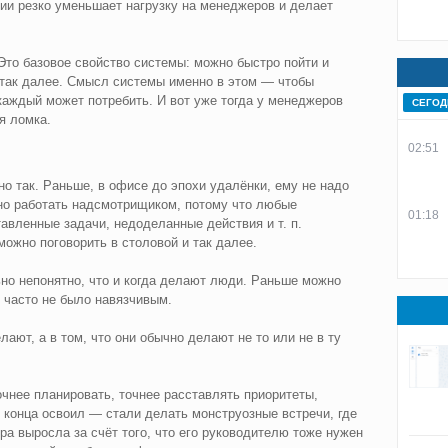
ии резко уменьшает нагрузку на менеджеров и делает
то базовое свойство системы: можно быстро пойти и
и так далее. Смысл системы именно в этом — чтобы
каждый может потребить. И вот уже тогда у менеджеров
СЕГОД
я ломка.
02:51
 так. Раньше, в офисе до эпохи удалёнки, ему не надо
но работать надсмотрищиком, потому что любые
01:18
вленные задачи, недоделанные действия и т. п.
можно поговорить в столовой и так далее.
но непонятно, что и когда делают люди. Раньше можно
е часто не было навязчивым.
лают, а в том, что они обычно делают не то или не в ту
чнее планировать, точнее расставлять приоритеты,
о конца освоил — стали делать монструозные встречи, где
ра выросла за счёт того, что его руководителю тоже нужен