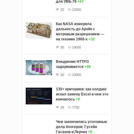
для УВБ-76
+67
32
13000
Как NASA измеряла
дальность до Apollo с
метровым разрешением —
на технике 1960-х
+32
30
14000
Внедрение HTTP/3
задерживается
+48
30
13000
130+ критериев: как холдинг
искал замену Excel и чем это
кончилось
+9
29
7700
Чем закончились уголовные
дела блогеров: Гусейн
Гасанов и Лерчек
+9