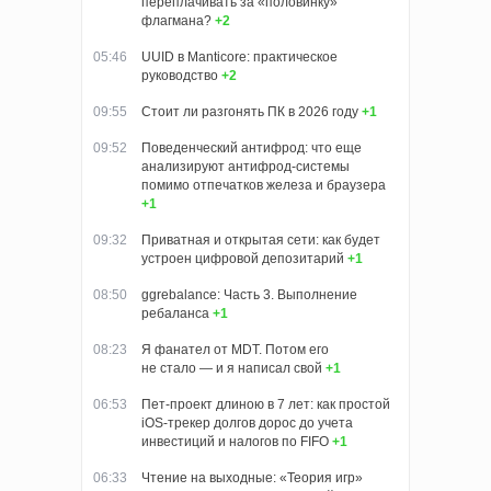
переплачивать за «половинку»
флагмана?
+2
05:46
UUID в Manticore: практическое
руководство
+2
09:55
Стоит ли разгонять ПК в 2026 году
+1
09:52
Поведенческий антифрод: что еще
анализируют антифрод-системы
помимо отпечатков железа и браузера
+1
09:32
Приватная и открытая сети: как будет
устроен цифровой депозитарий
+1
08:50
ggrebalance: Часть 3. Выполнение
ребаланса
+1
08:23
Я фанател от MDT. Потом его
не стало — и я написал свой
+1
06:53
Пет-проект длиною в 7 лет: как простой
iOS-трекер долгов дорос до учета
инвестиций и налогов по FIFO
+1
06:33
Чтение на выходные: «Теория игр»