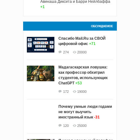
Авинаша Диксита и Барри Нейлбаффа
+1
ОБСУЖДАЕМОЕ
Спасибо Mail.Ru за СВОЙ
цифровой офис
+71
274
20000
Мадагаскарская ловушка:
как профессор обхитрил
студентов, использующих
ChatGPT
+53
172
19000
Почему умные люди годами
не могут выучить
иностранный язык
-31
120
25000