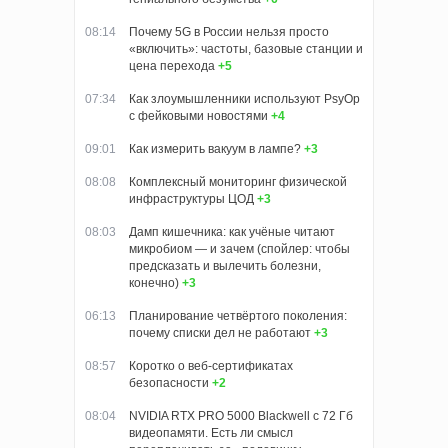
08:14
Почему 5G в России нельзя просто
«включить»: частоты, базовые станции и
цена перехода
+5
07:34
Как злоумышленники используют PsyOp
с фейковыми новостями
+4
09:01
Как измерить вакуум в лампе?
+3
08:08
Комплексный мониторинг физической
инфраструктуры ЦОД
+3
08:03
Дамп кишечника: как учёные читают
микробиом — и зачем (спойлер: чтобы
предсказать и вылечить болезни,
конечно)
+3
06:13
Планирование четвёртого поколения:
почему списки дел не работают
+3
08:57
Коротко о веб-сертификатах
безопасности
+2
08:04
NVIDIA RTX PRO 5000 Blackwell с 72 Гб
видеопамяти. Есть ли смысл