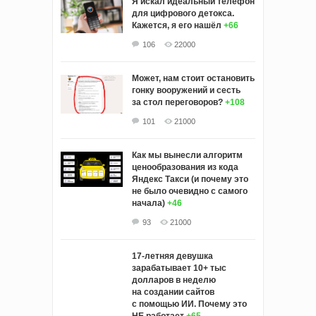
Я искал идеальный телефон
для цифрового детокса.
Кажется, я его нашёл
+66
106
22000
Может, нам стоит остановить
гонку вооружений и сесть
за стол переговоров?
+108
101
21000
Как мы вынесли алгоритм
ценообразования из кода
Яндекс Такси (и почему это
не было очевидно с самого
начала)
+46
93
21000
17-летняя девушка
зарабатывает 10+ тыс
долларов в неделю
на создании сайтов
с помощью ИИ. Почему это