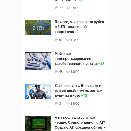
НЕ работает
+65
79
22000
Похоже, мы проспали рубеж
в 3 ТВт солнечной
энергетики
+1
51
11000
Мой опыт
эндопротезирования
тазобедренного сустава
+83
48
13000
Как я воевал с Яндексом и
решил проблему «мертвых
душ» на диске
+72
34
18000
А не послушать ли нам
«радио Судного дня»… с AI?
Создаю АПК радиолюбителя