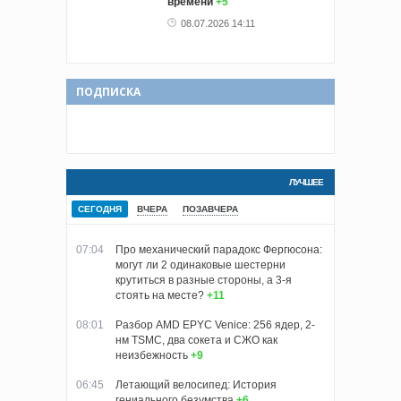
времени
+5
08.07.2026 14:11
ПОДПИСКА
ЛУЧШЕЕ
СЕГОДНЯ
ВЧЕРА
ПОЗАВЧЕРА
07:04
Про механический парадокс Фергюсона:
могут ли 2 одинаковые шестерни
крутиться в разные стороны, а 3-я
стоять на месте?
+11
08:01
Разбор AMD EPYC Venice: 256 ядер, 2-
нм TSMC, два сокета и СЖО как
неизбежность
+9
06:45
Летающий велосипед: История
гениального безумства
+6