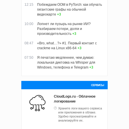
12:15
Побеждаем OOM в PyTorch: как обучать
гигантские графы на обычной
видеокарте
+3
10:00
Лопнет ли пузырь на рынке ИИ?
Разбираем потери, долги и
производительность
+3
08:47
«Bro, what…?» #1. Первый контакт с
crackme на Linux x86-64
+3
07:50
Я печатаю медленнее, чем думаю:
локальная диктовка на Whisper для
Windows, телефона и Telegram
+3
СЕРВИСЫ
CloudLogs.ru - Облачное
логирование
Храните логи вашего сервиса
или приложения в облаке.
Удобно просматривайте и
анализируйте их.