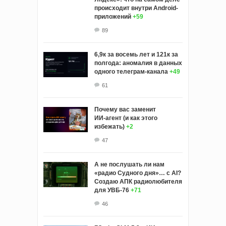
происходит внутри Android-
приложений
+59
89
6,9к за восемь лет и 121к за
полгода: аномалия в данных
одного телеграм-канала
+49
61
Почему вас заменит
ИИ‑агент (и как этого
избежать)
+2
47
А не послушать ли нам
«радио Судного дня»… с AI?
Создаю АПК радиолюбителя
для УВБ-76
+71
46