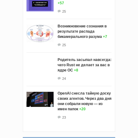
+57
25
Возникновение сознания в
результате распада
бикамерального разума
+7
25
Родитель засыпал навсегда:
чего Rust не делает за вас в
ядре ОС
+8
24
OpenAI снесла тайную доску
своих агентов. Через два дня
они собрали новую — из
имен папок
+20
23