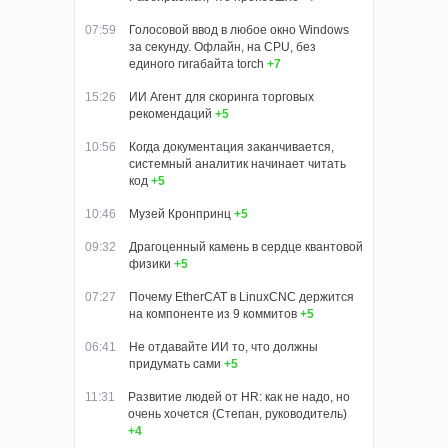
07:59
Голосовой ввод в любое окно Windows
за секунду. Офлайн, на CPU, без
единого гигабайта torch
+7
15:26
ИИ Агент для скоринга торговых
рекомендаций
+5
10:56
Когда документация заканчивается,
системный аналитик начинает читать
код
+5
10:46
Музей Кронпринц
+5
09:32
Драгоценный камень в сердце квантовой
физики
+5
07:27
Почему EtherCAT в LinuxCNC держится
на компоненте из 9 коммитов
+5
06:41
Не отдавайте ИИ то, что должны
придумать сами
+5
11:31
Развитие людей от HR: как не надо, но
очень хочется (Степан, руководитель)
+4