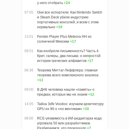
у него отобрать
+24
07:05
Они все испортили. Как Nintendo Switch
и Steam Deck убили индустрию
портативных консолей, и всем с этим
нормально
+19
13:01
Fender Player Plus Meteora HH из
солнечной Мексики
+17
09:01
Как изобрели письменность? Часть 4.
Крит, галеры, два письма: о непростой
истории греческих алфавитов
+17
06:36
Теорема Миттаг-Леффлера: главная
теорема всего комплексного анализа
+13
09:00
В ДНК человека нашли «память» о
предках, которых мы не знаем
+12
14:05
Тайна 3dfx Voodoo: изучаем архитектуру
GPU из 90-х «по винтикам»
+10
08:00
RCE-уязвимость в ИИ-редакторах кода
угрожала 50 млн разработчиков.
Разбираемся, что произошло
+7