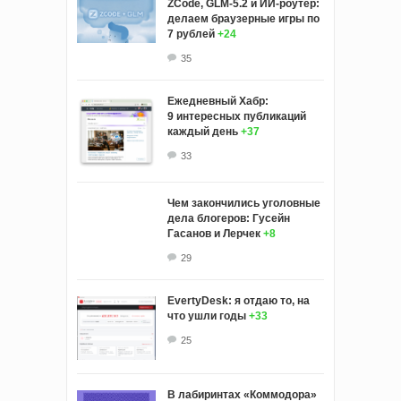
ZCode, GLM-5.2 и ИИ-роутер:
делаем браузерные игры по
7 рублей
+24
35
Ежедневный Хабр:
9 интересных публикаций
каждый день
+37
33
Чем закончились уголовные
дела блогеров: Гусейн
Гасанов и Лерчек
+8
29
EvertyDesk: я отдаю то, на
что ушли годы
+33
25
В лабиринтах «Коммодора»