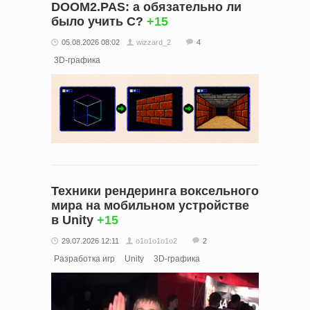
DOOM2.PAS: а обязательно ли
было учить C?
+15
05.08.2026 08:02
wizzard_2
4
3D-графика
Техники рендеринга воксельного
мира на мобильном устройстве
в Unity
+15
29.07.2026 12:11
o1o1o1o1o2
2
Разработка игр
Unity
3D-графика