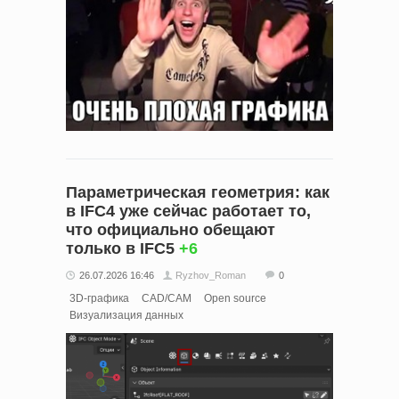
Параметрическая геометрия: как
в IFC4 уже сейчас работает то,
что официально обещают
только в IFC5
+6
26.07.2026 16:46
Ryzhov_Roman
0
3D-графика
CAD/CAM
Open source
Визуализация данных