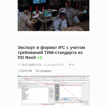
Экспорт в формат IFC с учетом
требований ТИМ-стандарта из
ПО Revit
+3
15.07.2026 07:23
georgepv0709
0
CAD/CAM
3D-графика