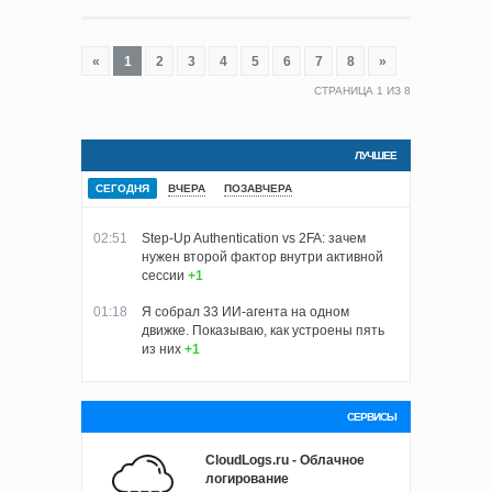
«
1
2
3
4
5
6
7
8
»
СТРАНИЦА
1
ИЗ
8
ЛУЧШЕЕ
СЕГОДНЯ
ВЧЕРА
ПОЗАВЧЕРА
02:51
Step-Up Authentication vs 2FA: зачем
нужен второй фактор внутри активной
сессии
+1
01:18
Я собрал 33 ИИ-агента на одном
движке. Показываю, как устроены пять
из них
+1
СЕРВИСЫ
CloudLogs.ru - Облачное
логирование