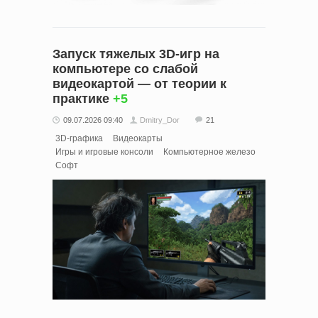
Запуск тяжелых 3D-игр на
компьютере со слабой
видеокартой — от теории к
практике
+5
09.07.2026 09:40
Dmitry_Dor
21
3D-графика
Видеокарты
Игры и игровые консоли
Компьютерное железо
Софт