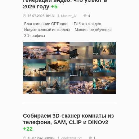
генерации видео: что умеют в
2026 году
+5
16.07.2026 16:13
Master_AI
4
Блог компании GPTunneL
Работа с видео
Искусственный интеллект
Машинное обучение
3D-графика
Собираем 3D-сканер комнаты из
телефона, SAM, CLIP и DINOv2
+22
16.07.2026 08:06
ZheleznyChel
1