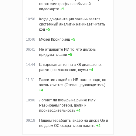
гигантские графы на обычной
видеокарте
+5
10:56
Когда документация заканчивается,
системный аналитик начинает читать
код
+5
10:46
Музей Кронпринц
+5
06:41
Не отдавайте ИИ то, что должны
придумать сами
+5
14:44
Штыревая антенна в КВ диапазоне:
расчет, согласование, шумы
+4
11:31
Развитие людей от HR: как не надо, но
очень хочется (Степан, руководитель)
+4
10:00
Лопнет ли пузырь на рынке ИИ?
Разбираем потери, долги и
производительность
+4
09:18
Пишем терабайты видео на диск в Go и
не даем ОС сожрать всю память
+4