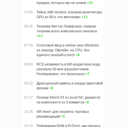
предках, которых мы не знаем
+15
14:05
Тайна 3dfx Voodoo: изучаем архитектуру
GPU из 90-х «по винтикам»
+13
06:36
Теорема Миттаг-Леффлера: главная
теорема всего комплексного анализа
+13
07:59
Голосовой ввод в любое окно Windows
за секунду. Офлайн, на CPU, без
единого гигабайта torch
+8
08:00
RCE-уязвимость в ИИ-редакторах кода
угрожала 50 млн разработчиков.
Разбираемся, что произошло
+7
09:32
Драгоценный камень в сердце квантовой
физики
+6
07:27
Почему EtherCAT в LinuxCNC держится
на компоненте из 9 коммитов
+6
15:26
ИИ Агент для скоринга торговых
рекомендаций
+5
12:15
Побеждаем OOM в PyTorch: как обучать