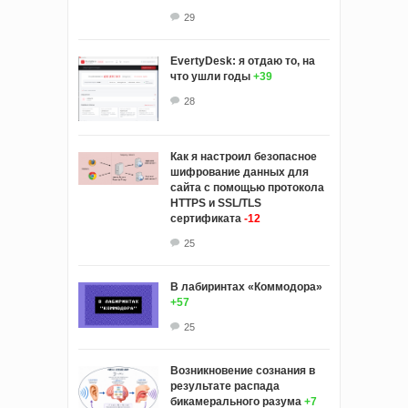
29
EvertyDesk: я отдаю то, на
что ушли годы
+39
28
Как я настроил безопасное
шифрование данных для
сайта с помощью протокола
HTTPS и SSL/TLS
сертификата
-12
25
В лабиринтах «Коммодора»
+57
25
Возникновение сознания в
результате распада
бикамерального разума
+7