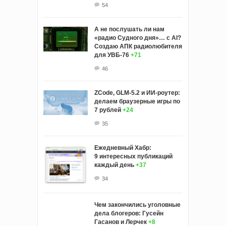
54
А не послушать ли нам
«радио Судного дня»… с AI?
Создаю АПК радиолюбителя
для УВБ-76
+71
46
ZCode, GLM-5.2 и ИИ-роутер:
делаем браузерные игры по
7 рублей
+24
35
Ежедневный Хабр:
9 интересных публикаций
каждый день
+37
34
Чем закончились уголовные
дела блогеров: Гусейн
Гасанов и Лерчек
+8