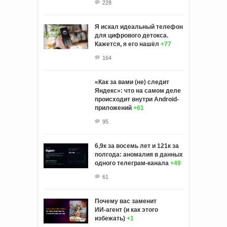
228
Я искал идеальный телефон
для цифрового детокса.
Кажется, я его нашёл
+77
164
«Как за вами (не) следит
Яндекс»: что на самом деле
происходит внутри Android-
приложений
+61
95
6,9к за восемь лет и 121к за
полгода: аномалия в данных
одного телеграм-канала
+49
61
Почему вас заменит
ИИ‑агент (и как этого
избежать)
+1