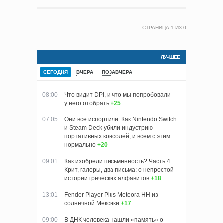
СТРАНИЦА
1
ИЗ
0
ЛУЧШЕЕ
СЕГОДНЯ
ВЧЕРА
ПОЗАВЧЕРА
08:00
Что видит DPI, и что мы попробовали
у него отобрать
+25
07:05
Они все испортили. Как Nintendo Switch
и Steam Deck убили индустрию
портативных консолей, и всем с этим
нормально
+20
09:01
Как изобрели письменность? Часть 4.
Крит, галеры, два письма: о непростой
истории греческих алфавитов
+18
13:01
Fender Player Plus Meteora HH из
солнечной Мексики
+17
09:00
В ДНК человека нашли «память» о