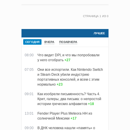
СТРАНИЦА
1
ИЗ
0
ЛУЧШЕЕ
СЕГОДНЯ
ВЧЕРА
ПОЗАВЧЕРА
08:00
Что видит DPI, и что мы попробовали
у него отобрать
+27
07:05
Они все испортили. Как Nintendo Switch
и Steam Deck убили индустрию
портативных консолей, и всем с этим
нормально
+23
09:01
Как изобрели письменность? Часть 4.
Крит, галеры, два письма: о непростой
истории греческих алфавитов
+18
13:01
Fender Player Plus Meteora HH из
солнечной Мексики
+17
09:00
В ДНК человека нашли «память» о