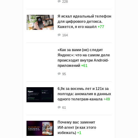
228
Я искал идеальный телефон
для цифрового детокса.
Кажется, я его нашёл
+77
164
«Как за вами (не) следит
Яндекс»: что на самом деле
происходит внутри Android-
приложений
+61
95
6,9к за восемь лет и 121к за
полгода: аномалия в данных
одного телеграм-канала
+49
61
Почему вас заменит
ИИ‑агент (и как этого
избежать)
+1