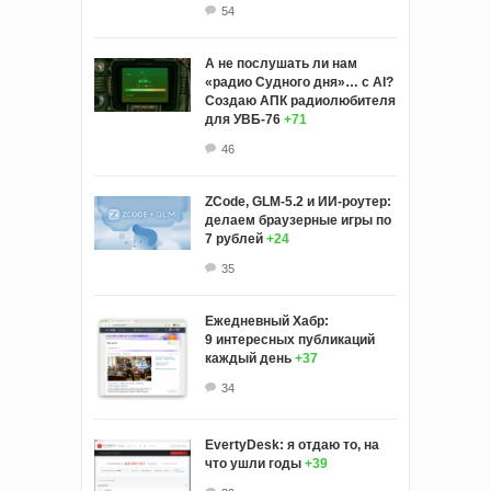
54
А не послушать ли нам
«радио Судного дня»… с AI?
Создаю АПК радиолюбителя
для УВБ-76
+71
46
ZCode, GLM-5.2 и ИИ-роутер:
делаем браузерные игры по
7 рублей
+24
35
Ежедневный Хабр:
9 интересных публикаций
каждый день
+37
34
EvertyDesk: я отдаю то, на
что ушли годы
+39