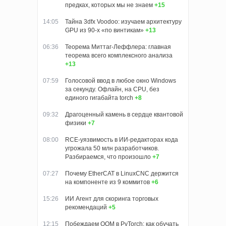
предках, которых мы не знаем
+15
14:05
Тайна 3dfx Voodoo: изучаем архитектуру
GPU из 90-х «по винтикам»
+13
06:36
Теорема Миттаг-Леффлера: главная
теорема всего комплексного анализа
+13
07:59
Голосовой ввод в любое окно Windows
за секунду. Офлайн, на CPU, без
единого гигабайта torch
+8
09:32
Драгоценный камень в сердце квантовой
физики
+7
08:00
RCE-уязвимость в ИИ-редакторах кода
угрожала 50 млн разработчиков.
Разбираемся, что произошло
+7
07:27
Почему EtherCAT в LinuxCNC держится
на компоненте из 9 коммитов
+6
15:26
ИИ Агент для скоринга торговых
рекомендаций
+5
12:15
Побеждаем OOM в PyTorch: как обучать