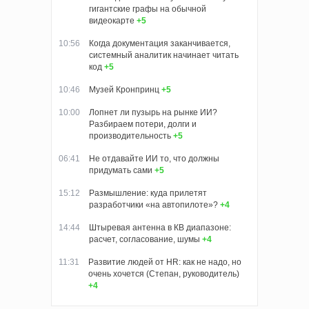
гигантские графы на обычной
видеокарте
+5
10:56
Когда документация заканчивается,
системный аналитик начинает читать
код
+5
10:46
Музей Кронпринц
+5
10:00
Лопнет ли пузырь на рынке ИИ?
Разбираем потери, долги и
производительность
+5
06:41
Не отдавайте ИИ то, что должны
придумать сами
+5
15:12
Размышление: куда прилетят
разработчики «на автопилоте»?
+4
14:44
Штыревая антенна в КВ диапазоне:
расчет, согласование, шумы
+4
11:31
Развитие людей от HR: как не надо, но
очень хочется (Степан, руководитель)
+4