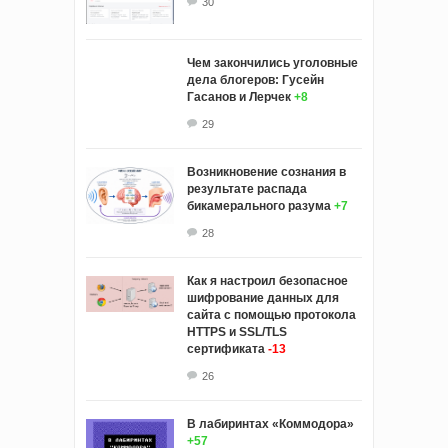
30
Чем закончились уголовные
дела блогеров: Гусейн
Гасанов и Лерчек
+8
29
Возникновение сознания в
результате распада
бикамерального разума
+7
28
Как я настроил безопасное
шифрование данных для
сайта с помощью протокола
HTTPS и SSL/TLS
сертификата
-13
26
В лабиринтах «Коммодора»
+57