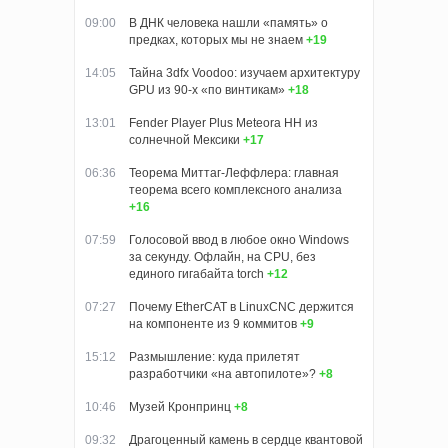
09:00
В ДНК человека нашли «память» о
предках, которых мы не знаем
+19
14:05
Тайна 3dfx Voodoo: изучаем архитектуру
GPU из 90-х «по винтикам»
+18
13:01
Fender Player Plus Meteora HH из
солнечной Мексики
+17
06:36
Теорема Миттаг-Леффлера: главная
теорема всего комплексного анализа
+16
07:59
Голосовой ввод в любое окно Windows
за секунду. Офлайн, на CPU, без
единого гигабайта torch
+12
07:27
Почему EtherCAT в LinuxCNC держится
на компоненте из 9 коммитов
+9
15:12
Размышление: куда прилетят
разработчики «на автопилоте»?
+8
10:46
Музей Кронпринц
+8
09:32
Драгоценный камень в сердце квантовой