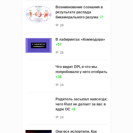
Возникновение сознания в
результате распада
бикамерального разума
+7
28
В лабиринтах «Коммодора»
+57
26
Что видит DPI, и что мы
попробовали у него отобрать
+38
24
Родитель засыпал навсегда:
чего Rust не делает за вас в
ядре ОС
+8
24
Они все испортили. Как