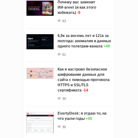
Почему вас заменит
ИИ‑агент (и как этого
избежать)
-5
63
6,9к за восемь лет и 121к за
полгода: аномалия в данных
одного телеграм-канала
+49
61
Как я настроил безопасное
шифрование данных для
сайта с помощью протокола
HTTPS и SSL/TLS
сертификата
-14
30
EvertyDesk: я отдаю то, на
что ушли годы
+40
30