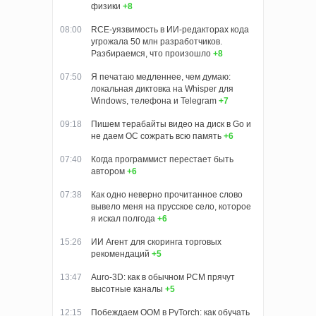
физики
+8
08:00
RCE-уязвимость в ИИ-редакторах кода
угрожала 50 млн разработчиков.
Разбираемся, что произошло
+8
07:50
Я печатаю медленнее, чем думаю:
локальная диктовка на Whisper для
Windows, телефона и Telegram
+7
09:18
Пишем терабайты видео на диск в Go и
не даем ОС сожрать всю память
+6
07:40
Когда программист перестает быть
автором
+6
07:38
Как одно неверно прочитанное слово
вывело меня на прусское село, которое
я искал полгода
+6
15:26
ИИ Агент для скоринга торговых
рекомендаций
+5
13:47
Auro-3D: как в обычном PCM прячут
высотные каналы
+5
12:15
Побеждаем OOM в PyTorch: как обучать