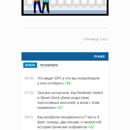
СТРАНИЦА
1
ИЗ
1
ЛУЧШЕЕ
ВЧЕРА
ПОЗАВЧЕРА
08:00
Что видит DPI, и что мы попробовали
у него отобрать
+38
07:05
Они все испортили. Как Nintendo Switch
и Steam Deck убили индустрию
портативных консолей, и всем с этим
нормально
+27
09:01
Как изобрели письменность? Часть 4.
Крит, галеры, два письма: о непростой
истории греческих алфавитов
+22