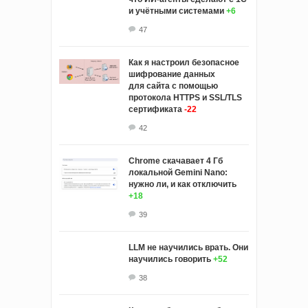
и учётными системами
+6
47
Как я настроил безопасное
шифрование данных
для сайта с помощью
протокола HTTPS и SSL/TLS
сертификата
-22
42
Chrome скачавает 4 Гб
локальной Gemini Nano:
нужно ли, и как отключить
+18
39
LLM не научились врать. Они
научились говорить
+52
38