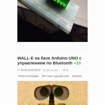
WALL-E на базе Arduino UNO c
управлением по Bluetooth
+28
20.04.2018 09:27
alexbus84
6
Робототехника
DIY или Сделай сам
Arduino