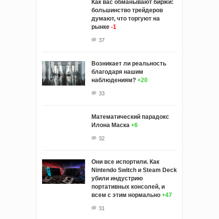
Как вас обманывают биржи:
большинство трейдеров
думают, что торгуют на
рынке
-1
37
Возникает ли реальность
благодаря нашим
наблюдениям?
+20
33
Математический парадокс
Илона Маска
+6
32
Они все испортили. Как
Nintendo Switch и Steam Deck
убили индустрию
портативных консолей, и
всем с этим нормально
+47
31