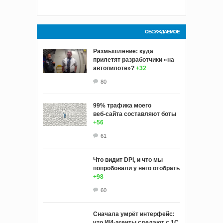
ОБСУЖДАЕМОЕ
Размышление: куда
прилетят разработчики «на
автопилоте»?
+32
80
99% трафика моего
веб‑сайта составляют боты
+56
61
Что видит DPI, и что мы
попробовали у него отобрать
+98
60
Сначала умрёт интерфейс:
что ИИ-агенты сделают с 1С