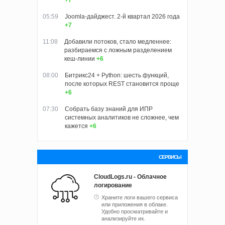
+7
05:59
Joomla-дайджест. 2-й квартал 2026 года
+7
11:08
Добавили потоков, стало медленнее:
разбираемся с ложным разделением
кеш‑линии
+6
08:00
Битрикс24 + Python: шесть функций,
после которых REST становится проще
+6
07:30
Собрать базу знаний для ИПР
системных аналитиков не сложнее, чем
кажется
+6
СЕРВИСЫ
CloudLogs.ru - Облачное
логирование
Храните логи вашего сервиса
или приложения в облаке.
Удобно просматривайте и
анализируйте их.