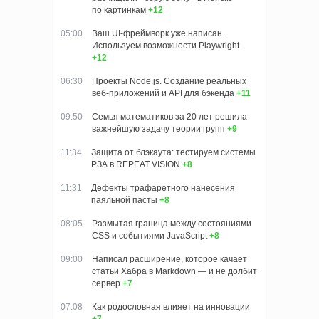
по картинкам
+12
05:00
Ваш UI-фреймворк уже написан.
Используем возможности Playwright
+12
06:30
Проекты Node.js. Создание реальных
веб-приложений и API для бэкенда
+11
09:50
Семья математиков за 20 лет решила
важнейшую задачу теории групп
+9
11:34
Защита от блэкаута: тестируем системы
РЗА в REPEAT VISION
+8
11:31
Дефекты трафаретного нанесения
паяльной пасты
+8
08:05
Размытая граница между состояниями
CSS и событиями JavaScript
+8
09:00
Написал расширение, которое качает
статьи Хабра в Markdown — и не долбит
сервер
+7
07:08
Как родословная влияет на инновации