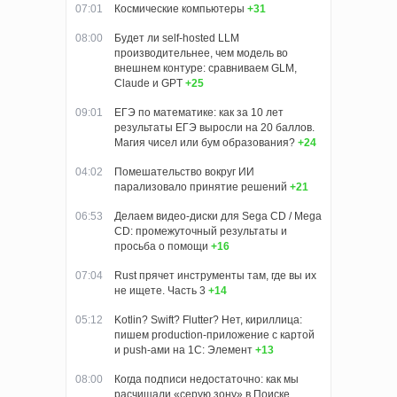
07:01
Космические компьютеры
+31
08:00
Будет ли self-hosted LLM
производительнее, чем модель во
внешнем контуре: сравниваем GLM,
Claude и GPT
+25
09:01
ЕГЭ по математике: как за 10 лет
результаты ЕГЭ выросли на 20 баллов.
Магия чисел или бум образования?
+24
04:02
Помешательство вокруг ИИ
парализовало принятие решений
+21
06:53
Делаем видео-диски для Sega CD / Mega
CD: промежуточный результаты и
просьба о помощи
+16
07:04
Rust прячет инструменты там, где вы их
не ищете. Часть 3
+14
05:12
Kotlin? Swift? Flutter? Нет, кириллица:
пишем production-приложение с картой
и push-ами на 1С: Элемент
+13
08:00
Когда подписи недостаточно: как мы
расчищали «серую зону» в Поиске