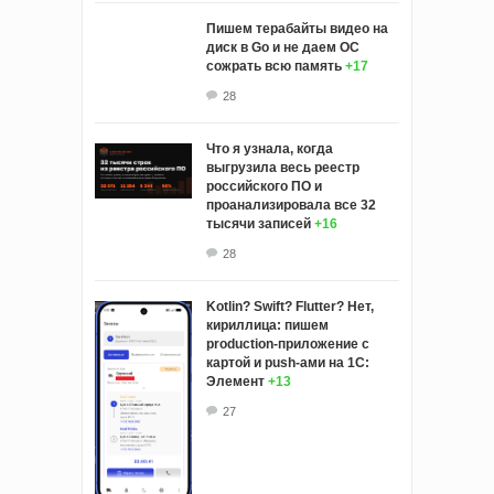
Пишем терабайты видео на
диск в Go и не даем ОС
сожрать всю память
+17
28
Что я узнала, когда
выгрузила весь реестр
российского ПО и
проанализировала все 32
тысячи записей
+16
28
Kotlin? Swift? Flutter? Нет,
кириллица: пишем
production-приложение с
картой и push-ами на 1С:
Элемент
+13
27