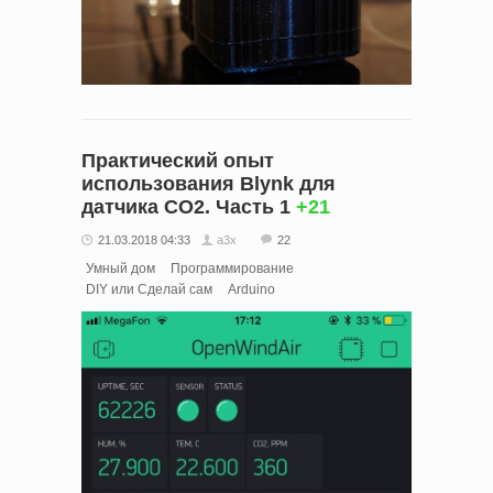
Практический опыт
использования Blynk для
датчика СО2. Часть 1
+21
21.03.2018 04:33
a3x
22
Умный дом
Программирование
DIY или Сделай сам
Arduino